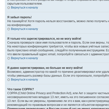
скрытым пользователем.
Вернуться к началу
Я забыл пароль!
Не паникуйте! Хотя пароль нельзя восстановить, можно легко получить
на конференцию.
Вернуться к началу
Я только что зарегистрировался, но не могу войти!
Сначала проверьте свои имя пользователя и пароль. Если они верны, т
На некоторых конференциях требуется, чтобы все новые учётные запис
было прислано email-сообщение, следуйте полученным инструкциям. Есл
что ввели правильный адрес email, попробуйте связаться с администра
Вернуться к началу
Я давно зарегистрирован, но больше не могу войти!
Возможно, администратор по какой-то причине деактивировал или удал
чтобы уменьшить размер базы данных. Если это произошло, попробуйте 
Вернуться к началу
Что такое COPPA?
COPPA (Child Online Privacy and Protection Act), или Акт о защите час
несовершеннолетних младше 13 лет, иметь на это письменное согласи
13 лет. Если вы не уверены, применимо ли это к вам, как к регистриру
рекомендаций по правовым вопросам и не является объектом юридичес
Примечание переводчика: в России данный акт не имеет юридическо