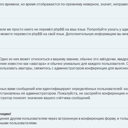
него времени, но время отображается по-прежнему неверное, значит, неправ
или же просто никто не перевёл phpBB на ваш язык. Попробуйте узнать у ад
ами можете перевести phpBB на свой язык. Дополнительную информацию вы мо
дно из них может относиться к вашему званию, обычно это звёздочки, квадр
ние известно как «аватара» и обычно уникально для каждого пользователя. О
использовать аватары, свяжитесь с администратором конференции для выясне
нных вами сообщений или идентифицируют определённых пользователей: на
установлены её администратором. Пожалуйста, не засоряйте конференцию н
тратор понизят значение вашего счётчика сообщений.
ренцию!
щения другим пользователям через встроенную в конференцию форму, и толь
мными пользователями.