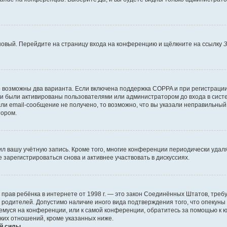
 новый. Перейдите на страницу входа на конференцию и щёлкните на ссылку
З
о возможны два варианта. Если включена поддержка COPPA и при регистрации 
и были активированы пользователями или администратором до входа в систе
и email-сообщение не получено, то возможно, что вы указали неправильный 
тором.
ил вашу учётную запись. Кроме того, многие конференции периодически уда
зарегистрироваться снова и активнее участвовать в дискуссиях.
тных прав ребёнка в интернете от 1998 г. — это закон Соединённых Штатов, т
е родителей. Допустимо наличие иного вида подтверждения того, что опек
ющемуся на конференции, или к самой конференции, обратитесь за помощью к 
ких отношений, кроме указанных ниже.
й силы.