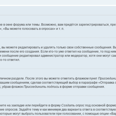
е в окне форума или темы. Возможно, вам придётся зарегистрироваться, пр
 «Вы можете голосовать в опросах» и т. п.
вы можете редактировать и удалять только свои собственные сообщения. В
емени после его создания. Если кто-то уже ответил на сообщение, то под ни
сли сообщение редактировал администратор или модератор, хотя они могут са
о-то ответил.
 личном разделе. После этого вы можете отметить флажком пункт
Присоедини
 вашим сообщениям, сделав соответствующий выбор в параграфе «Отправка 
х, убрав флажок
Присоединить подпись
в форме отправки сообщения.
ите на закладке или перейдите в форму
Создать опрос
под основной формой
ние опросов. Задайте тему и как минимум два варианта ответа в соответству
 которые могут выбрать пользователи при голосовании, с помощью опции «Вар