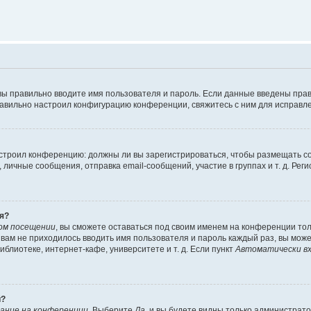
вы правильно вводите имя пользователя и пароль. Если данные введены прав
равильно настроил конфигурацию конференции, свяжитесь с ним для исправле
 настроил конференцию: должны ли вы зарегистрироваться, чтобы размещать 
чные сообщения, отправка email-сообщений, участие в группах и т. д. Регис
я?
ом посещении
, вы сможете оставаться под своим именем на конференции тол
ы вам не приходилось вводить имя пользователя и пароль каждый раз, вы мож
блиотеке, интернет-кафе, университете и т. д. Если пункт
Автоматически вх
й?
ание на конференции
. Выберите
Да
, и вы будете видны только администрат