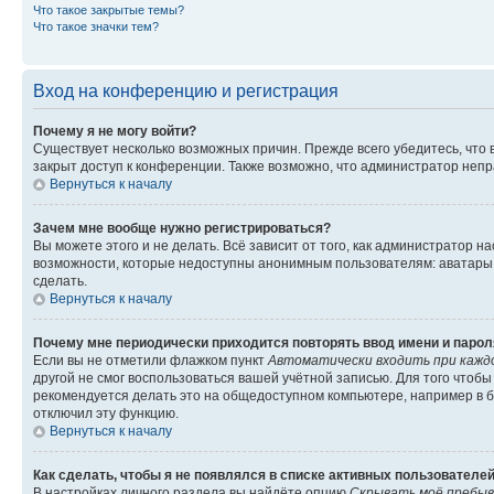
Что такое закрытые темы?
Что такое значки тем?
Вход на конференцию и регистрация
Почему я не могу войти?
Существует несколько возможных причин. Прежде всего убедитесь, что 
закрыт доступ к конференции. Также возможно, что администратор неп
Вернуться к началу
Зачем мне вообще нужно регистрироваться?
Вы можете этого и не делать. Всё зависит от того, как администратор
возможности, которые недоступны анонимным пользователям: аватары, ли
сделать.
Вернуться к началу
Почему мне периодически приходится повторять ввод имени и парол
Если вы не отметили флажком пункт
Автоматически входить при кажд
другой не смог воспользоваться вашей учётной записью. Для того чтоб
рекомендуется делать это на общедоступном компьютере, например в би
отключил эту функцию.
Вернуться к началу
Как сделать, чтобы я не появлялся в списке активных пользователе
В настройках личного раздела вы найдёте опцию
Скрывать моё пребыв