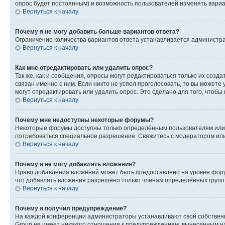
опрос будет постоянным) и возможность пользователей изменять вариан
Вернуться к началу
Почему я не могу добавить больше вариантов ответа?
Ограничение количества вариантов ответа устанавливается администр
Вернуться к началу
Как мне отредактировать или удалить опрос?
Так же, как и сообщения, опросы могут редактироваться только их соз
связан именно с ним. Если никто не успел проголосовать, то вы можете
могут отредактировать или удалить опрос. Это сделано для того, чтобы
Вернуться к началу
Почему мне недоступны некоторые форумы?
Некоторые форумы доступны только определённым пользователям или г
потребоваться специальное разрешение. Свяжитесь с модератором ил
Вернуться к началу
Почему я не могу добавлять вложения?
Право добавления вложений может быть предоставлено на уровне фору
что добавлять вложения разрешено только членам определённых групп.
Вернуться к началу
Почему я получил предупреждение?
На каждой конференции администраторы устанавливают свой собственн
Group не имеет никакого отношения к предупреждениям, вынесенным на