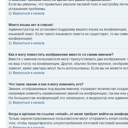
Если вы уверены, что правильно указали часовой пояс и настройку лет
устранения проблемы.
Вернуться к началу
Моего языка нет в списке!
Администратор не установил поддержку вашего языка на конференции, 
языковой пакет. Если такого языкового пакета не существует, то вы с
конференции).
Вернуться к началу
Как я могу поместить изображение вместе со своим именем?
Вместе с именем пользователя могут присутствовать два изображения. О
на ваш статус на конференции. Другое, обычно более крупное, изображе
зависит, какие аватары могут быть использованы. Если вы не можете 
Вернуться к началу
Что такое звание и как я могу изменить его?
Звания, отображаемые под вашим именем, отражают количество созда
напрямую изменять наименования званий на конференции, так как они 
На большинстве конференций это запрещено, и модератор или админис
Вернуться к началу
Когда я щёлкаю по ссылке «email», от меня требуют войти на конфе
Только зарегистрированные пользователи могут отправлять email-сооб
того, чтобы предотвратить злоупотребления почтовой системой анони
Вернуться к началу