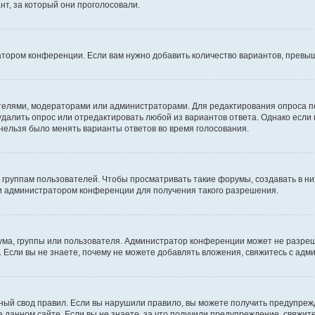
т, за который они проголосовали.
атором конференции. Если вам нужно добавить количество вариантов, превы
дателями, модераторами или администраторами. Для редактирования опроса п
 удалить опрос или отредактировать любой из вариантов ответа. Однако если
 нельзя было менять варианты ответов во время голосования.
руппам пользователей. Чтобы просматривать такие форумы, создавать в них
и администратором конференции для получения такого разрешения.
ма, группы или пользователя. Администратор конференции может не разре
 Если вы не знаете, почему не можете добавлять вложения, свяжитесь с ад
ый свод правил. Если вы нарушили правило, вы можете получить предупреж
 данном сайте. Если вы не знаете, за что получили предупреждение, свяжи