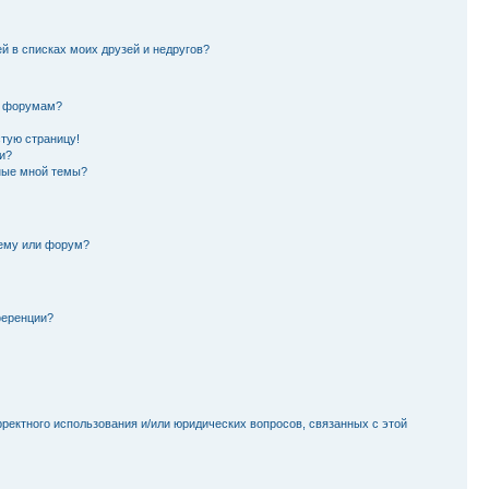
й в списках моих друзей и недругов?
и форумам?
стую страницу!
и?
ные мной темы?
тему или форум?
ференции?
рректного использования и/или юридических вопросов, связанных с этой