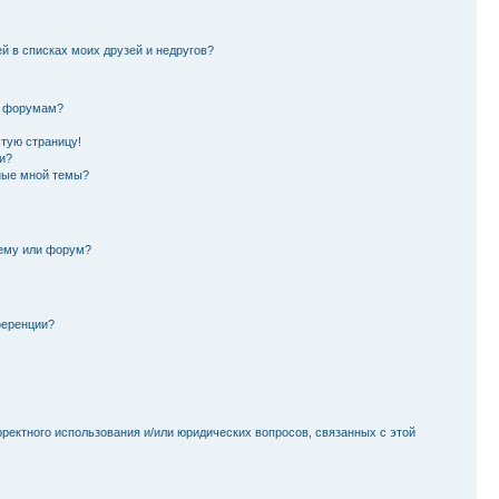
й в списках моих друзей и недругов?
и форумам?
стую страницу!
и?
ные мной темы?
тему или форум?
ференции?
рректного использования и/или юридических вопросов, связанных с этой