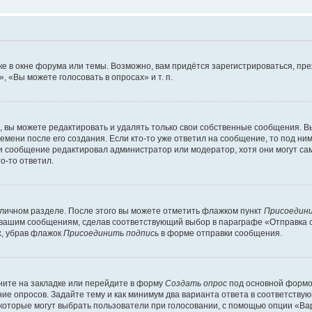
е в окне форума или темы. Возможно, вам придётся зарегистрироваться, пр
 «Вы можете голосовать в опросах» и т. п.
вы можете редактировать и удалять только свои собственные сообщения. В
емени после его создания. Если кто-то уже ответил на сообщение, то под ни
сли сообщение редактировал администратор или модератор, хотя они могут са
о-то ответил.
 личном разделе. После этого вы можете отметить флажком пункт
Присоедини
 вашим сообщениям, сделав соответствующий выбор в параграфе «Отправка 
х, убрав флажок
Присоединить подпись
в форме отправки сообщения.
ите на закладке или перейдите в форму
Создать опрос
под основной формой
ние опросов. Задайте тему и как минимум два варианта ответа в соответству
 которые могут выбрать пользователи при голосовании, с помощью опции «Вар