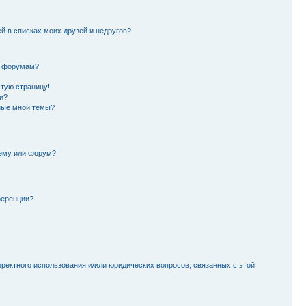
й в списках моих друзей и недругов?
и форумам?
стую страницу!
и?
ные мной темы?
тему или форум?
ференции?
рректного использования и/или юридических вопросов, связанных с этой