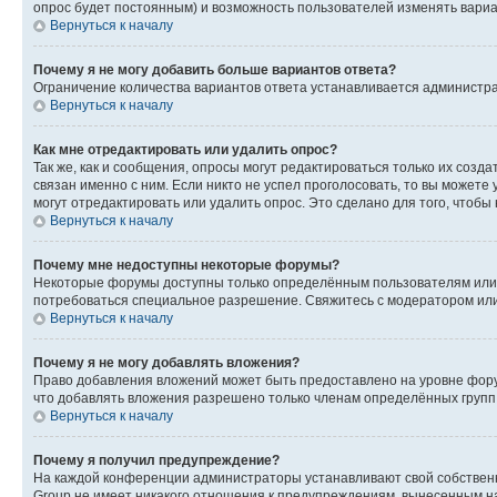
опрос будет постоянным) и возможность пользователей изменять вариан
Вернуться к началу
Почему я не могу добавить больше вариантов ответа?
Ограничение количества вариантов ответа устанавливается администр
Вернуться к началу
Как мне отредактировать или удалить опрос?
Так же, как и сообщения, опросы могут редактироваться только их соз
связан именно с ним. Если никто не успел проголосовать, то вы можете
могут отредактировать или удалить опрос. Это сделано для того, чтобы
Вернуться к началу
Почему мне недоступны некоторые форумы?
Некоторые форумы доступны только определённым пользователям или г
потребоваться специальное разрешение. Свяжитесь с модератором ил
Вернуться к началу
Почему я не могу добавлять вложения?
Право добавления вложений может быть предоставлено на уровне фору
что добавлять вложения разрешено только членам определённых групп.
Вернуться к началу
Почему я получил предупреждение?
На каждой конференции администраторы устанавливают свой собственн
Group не имеет никакого отношения к предупреждениям, вынесенным на