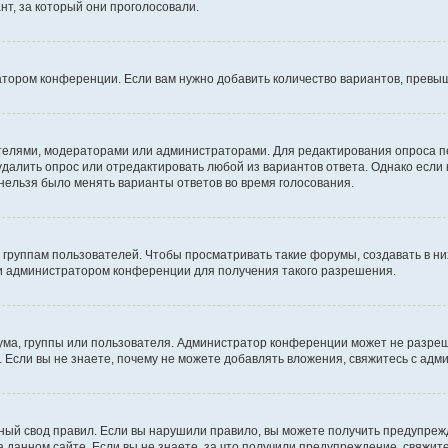
т, за который они проголосовали.
атором конференции. Если вам нужно добавить количество вариантов, превы
дателями, модераторами или администраторами. Для редактирования опроса п
 удалить опрос или отредактировать любой из вариантов ответа. Однако если
 нельзя было менять варианты ответов во время голосования.
руппам пользователей. Чтобы просматривать такие форумы, создавать в них
и администратором конференции для получения такого разрешения.
ма, группы или пользователя. Администратор конференции может не разре
 Если вы не знаете, почему не можете добавлять вложения, свяжитесь с ад
ый свод правил. Если вы нарушили правило, вы можете получить предупреж
 данном сайте. Если вы не знаете, за что получили предупреждение, свяжи