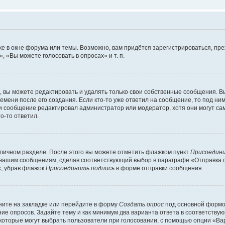
е в окне форума или темы. Возможно, вам придётся зарегистрироваться, пр
 «Вы можете голосовать в опросах» и т. п.
вы можете редактировать и удалять только свои собственные сообщения. В
емени после его создания. Если кто-то уже ответил на сообщение, то под ни
сли сообщение редактировал администратор или модератор, хотя они могут са
о-то ответил.
 личном разделе. После этого вы можете отметить флажком пункт
Присоедини
 вашим сообщениям, сделав соответствующий выбор в параграфе «Отправка 
х, убрав флажок
Присоединить подпись
в форме отправки сообщения.
ите на закладке или перейдите в форму
Создать опрос
под основной формой
ние опросов. Задайте тему и как минимум два варианта ответа в соответству
 которые могут выбрать пользователи при голосовании, с помощью опции «Вар