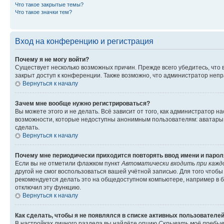
Что такое закрытые темы?
Что такое значки тем?
Вход на конференцию и регистрация
Почему я не могу войти?
Существует несколько возможных причин. Прежде всего убедитесь, что 
закрыт доступ к конференции. Также возможно, что администратор неп
Вернуться к началу
Зачем мне вообще нужно регистрироваться?
Вы можете этого и не делать. Всё зависит от того, как администратор
возможности, которые недоступны анонимным пользователям: аватары, ли
сделать.
Вернуться к началу
Почему мне периодически приходится повторять ввод имени и парол
Если вы не отметили флажком пункт
Автоматически входить при кажд
другой не смог воспользоваться вашей учётной записью. Для того чтоб
рекомендуется делать это на общедоступном компьютере, например в би
отключил эту функцию.
Вернуться к началу
Как сделать, чтобы я не появлялся в списке активных пользователе
В настройках личного раздела вы найдёте опцию
Скрывать моё пребыв