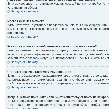
Если вы уверены, что правильно указали часовой пояс и настройку лет
устранения проблемы.
Вернуться к началу
Моего языка нет в списке!
Администратор не установил поддержку вашего языка на конференции, 
языковой пакет. Если такого языкового пакета не существует, то вы с
конференции).
Вернуться к началу
Как я могу поместить изображение вместе со своим именем?
Вместе с именем пользователя могут присутствовать два изображения. О
на ваш статус на конференции. Другое, обычно более крупное, изображе
зависит, какие аватары могут быть использованы. Если вы не можете 
Вернуться к началу
Что такое звание и как я могу изменить его?
Звания, отображаемые под вашим именем, отражают количество созда
напрямую изменять наименования званий на конференции, так как они 
На большинстве конференций это запрещено, и модератор или админис
Вернуться к началу
Когда я щёлкаю по ссылке «email», от меня требуют войти на конфе
Только зарегистрированные пользователи могут отправлять email-сооб
того, чтобы предотвратить злоупотребления почтовой системой анони
Вернуться к началу