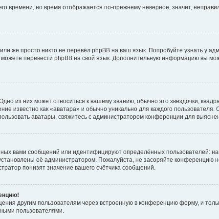
него времени, но время отображается по-прежнему неверное, значит, неправ
или же просто никто не перевёл phpBB на ваш язык. Попробуйте узнать у ад
ами можете перевести phpBB на свой язык. Дополнительную информацию вы мо
дно из них может относиться к вашему званию, обычно это звёздочки, квадр
ние известно как «аватара» и обычно уникально для каждого пользователя. О
использовать аватары, свяжитесь с администратором конференции для выясне
нных вами сообщений или идентифицируют определённых пользователей: на
установлены её администратором. Пожалуйста, не засоряйте конференцию н
тратор понизят значение вашего счётчика сообщений.
ренцию!
щения другим пользователям через встроенную в конференцию форму, и толь
мными пользователями.