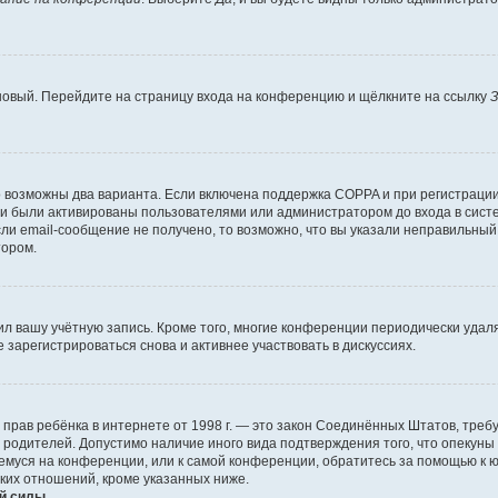
 новый. Перейдите на страницу входа на конференцию и щёлкните на ссылку
З
о возможны два варианта. Если включена поддержка COPPA и при регистрации 
и были активированы пользователями или администратором до входа в систе
и email-сообщение не получено, то возможно, что вы указали неправильный 
тором.
ил вашу учётную запись. Кроме того, многие конференции периодически уда
зарегистрироваться снова и активнее участвовать в дискуссиях.
тных прав ребёнка в интернете от 1998 г. — это закон Соединённых Штатов, т
е родителей. Допустимо наличие иного вида подтверждения того, что опек
ющемуся на конференции, или к самой конференции, обратитесь за помощью к 
ких отношений, кроме указанных ниже.
й силы.