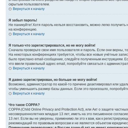
скрытым пользователем.
Вернуться к началу
Я забыл пароль!
Не паникуйте! Хотя пароль нельзя восстановить, можно легко получить
на конференцию.
Вернуться к началу
Я только что зарегистрировался, но не могу войти!
Сначала проверьте свои имя пользователя и пароль. Если они верны, т
На некоторых конференциях требуется, чтобы все новые учётные запис
было прислано email-сообщение, следуйте полученным инструкциям. Есл
что ввели правильный адрес email, попробуйте связаться с администра
Вернуться к началу
Я давно зарегистрирован, но больше не могу войти!
Возможно, администратор по какой-то причине деактивировал или удал
чтобы уменьшить размер базы данных. Если это произошло, попробуйте 
Вернуться к началу
Что такое COPPA?
COPPA (Child Online Privacy and Protection Act), или Акт о защите час
несовершеннолетних младше 13 лет, иметь на это письменное согласи
13 лет. Если вы не уверены, применимо ли это к вам, как к регистриру
рекомендаций по правовым вопросам и не является объектом юридичес
Примечание переводчика: в России данный акт не имеет юридическо