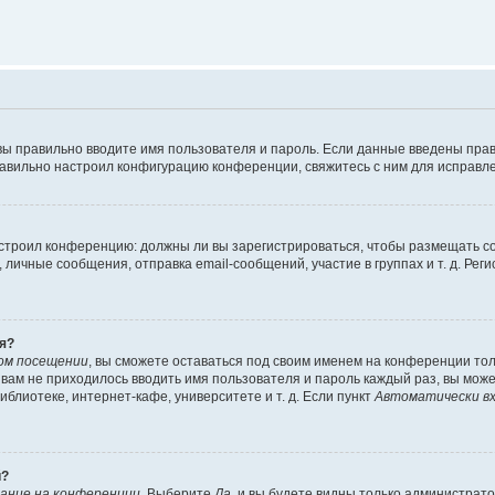
вы правильно вводите имя пользователя и пароль. Если данные введены прав
равильно настроил конфигурацию конференции, свяжитесь с ним для исправле
 настроил конференцию: должны ли вы зарегистрироваться, чтобы размещать 
чные сообщения, отправка email-сообщений, участие в группах и т. д. Регис
я?
ом посещении
, вы сможете оставаться под своим именем на конференции тол
ы вам не приходилось вводить имя пользователя и пароль каждый раз, вы мож
блиотеке, интернет-кафе, университете и т. д. Если пункт
Автоматически вх
й?
ание на конференции
. Выберите
Да
, и вы будете видны только администрат