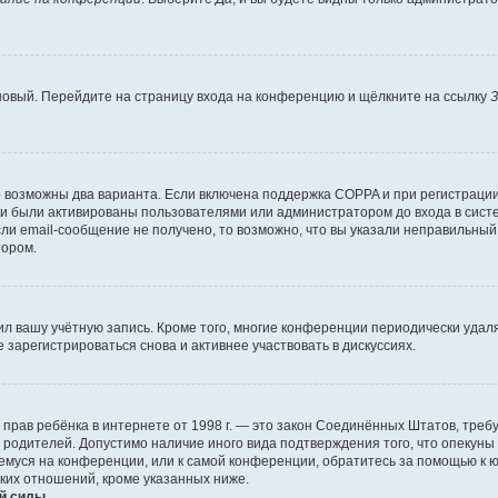
 новый. Перейдите на страницу входа на конференцию и щёлкните на ссылку
З
о возможны два варианта. Если включена поддержка COPPA и при регистрации 
и были активированы пользователями или администратором до входа в систе
и email-сообщение не получено, то возможно, что вы указали неправильный 
тором.
ил вашу учётную запись. Кроме того, многие конференции периодически уда
зарегистрироваться снова и активнее участвовать в дискуссиях.
тных прав ребёнка в интернете от 1998 г. — это закон Соединённых Штатов, т
е родителей. Допустимо наличие иного вида подтверждения того, что опек
ющемуся на конференции, или к самой конференции, обратитесь за помощью к 
ких отношений, кроме указанных ниже.
й силы.