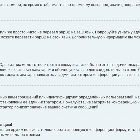
него времени, но время отображается по-прежнему неверное, значит, неправ
или же просто никто не перевёл phpBB на ваш язык. Попробуйте узнать у ад
ами можете перевести phpBB на свой язык. Дополнительную информацию вы мо
дно из них может относиться к вашему званию, обычно это звёздочки, квадр
ние известно как «аватара» и обычно уникально для каждого пользователя. О
использовать аватары, свяжитесь с администратором конференции для выясне
нных вами сообщений или идентифицируют определённых пользователей: на
установлены её администратором. Пожалуйста, не засоряйте конференцию н
тратор понизят значение вашего счётчика сообщений.
ренцию!
щения другим пользователям через встроенную в конференцию форму, и толь
мными пользователями.