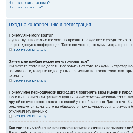
Что такое закрытые темы?
Что такое значки тем?
Вход на конференцию и регистрация
Почему я не могу войти?
Существует несколько возможных причин. Прежде всего убедитесь, что 
закрыт доступ к конференции. Также возможно, что администратор неп
Вернуться к началу
Зачем мне вообще нужно регистрироваться?
Вы можете этого и не делать. Всё зависит от того, как администратор
возможности, которые недоступны анонимным пользователям: аватары, ли
сделать.
Вернуться к началу
Почему мне периодически приходится повторять ввод имени и парол
Если вы не отметили флажком пункт
Автоматически входить при кажд
другой не смог воспользоваться вашей учётной записью. Для того чтоб
рекомендуется делать это на общедоступном компьютере, например в би
отключил эту функцию.
Вернуться к началу
Как сделать, чтобы я не появлялся в списке активных пользователе
В настройках личного раздела вы найдёте опцию
Скрывать моё пребыв