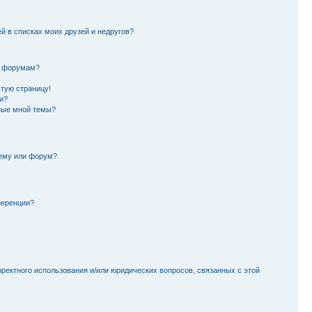
й в списках моих друзей и недругов?
и форумам?
стую страницу!
и?
ные мной темы?
тему или форум?
ференции?
рректного использования и/или юридических вопросов, связанных с этой