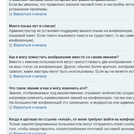
Если вы уверены, что правильно указали часовой пояс и настройку лет
устранения проблемы.
Вернуться к началу
Моего языка нет в списке!
Администратор не установил поддержку вашего языка на конференции, 
языковой пакет. Если такого языкового пакета не существует, то вы с
конференции).
Вернуться к началу
Как я могу поместить изображение вместе со своим именем?
Вместе с именем пользователя могут присутствовать два изображения. О
на ваш статус на конференции. Другое, обычно более крупное, изображе
зависит, какие аватары могут быть использованы. Если вы не можете 
Вернуться к началу
Что такое звание и как я могу изменить его?
Звания, отображаемые под вашим именем, отражают количество созда
напрямую изменять наименования званий на конференции, так как они 
На большинстве конференций это запрещено, и модератор или админис
Вернуться к началу
Когда я щёлкаю по ссылке «email», от меня требуют войти на конфе
Только зарегистрированные пользователи могут отправлять email-сооб
того, чтобы предотвратить злоупотребления почтовой системой анони
Вернуться к началу