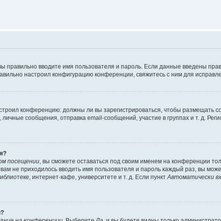
вы правильно вводите имя пользователя и пароль. Если данные введены прав
равильно настроил конфигурацию конференции, свяжитесь с ним для исправле
 настроил конференцию: должны ли вы зарегистрироваться, чтобы размещать 
чные сообщения, отправка email-сообщений, участие в группах и т. д. Регис
я?
ом посещении
, вы сможете оставаться под своим именем на конференции тол
ы вам не приходилось вводить имя пользователя и пароль каждый раз, вы мож
блиотеке, интернет-кафе, университете и т. д. Если пункт
Автоматически вх
й?
ание на конференции
. Выберите
Да
, и вы будете видны только администрат