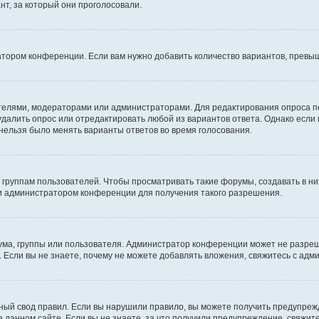
т, за который они проголосовали.
атором конференции. Если вам нужно добавить количество вариантов, превы
дателями, модераторами или администраторами. Для редактирования опроса п
 удалить опрос или отредактировать любой из вариантов ответа. Однако если
 нельзя было менять варианты ответов во время голосования.
руппам пользователей. Чтобы просматривать такие форумы, создавать в них
и администратором конференции для получения такого разрешения.
ма, группы или пользователя. Администратор конференции может не разре
 Если вы не знаете, почему не можете добавлять вложения, свяжитесь с ад
ый свод правил. Если вы нарушили правило, вы можете получить предупреж
 данном сайте. Если вы не знаете, за что получили предупреждение, свяжи