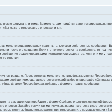
е в окне форума или темы. Возможно, вам придётся зарегистрироваться, пр
 «Вы можете голосовать в опросах» и т. п.
вы можете редактировать и удалять только свои собственные сообщения. В
емени после его создания. Если кто-то уже ответил на сообщение, то под ни
сли сообщение редактировал администратор или модератор, хотя они могут са
о-то ответил.
 личном разделе. После этого вы можете отметить флажком пункт
Присоедини
 вашим сообщениям, сделав соответствующий выбор в параграфе «Отправка 
х, убрав флажок
Присоединить подпись
в форме отправки сообщения.
ите на закладке или перейдите в форму
Создать опрос
под основной формой
ние опросов. Задайте тему и как минимум два варианта ответа в соответству
 которые могут выбрать пользователи при голосовании, с помощью опции «Вар