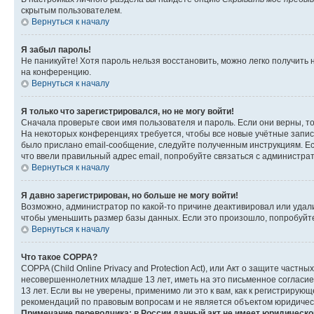
скрытым пользователем.
Вернуться к началу
Я забыл пароль!
Не паникуйте! Хотя пароль нельзя восстановить, можно легко получить
на конференцию.
Вернуться к началу
Я только что зарегистрировался, но не могу войти!
Сначала проверьте свои имя пользователя и пароль. Если они верны, т
На некоторых конференциях требуется, чтобы все новые учётные запис
было прислано email-сообщение, следуйте полученным инструкциям. Есл
что ввели правильный адрес email, попробуйте связаться с администра
Вернуться к началу
Я давно зарегистрирован, но больше не могу войти!
Возможно, администратор по какой-то причине деактивировал или удал
чтобы уменьшить размер базы данных. Если это произошло, попробуйте 
Вернуться к началу
Что такое COPPA?
COPPA (Child Online Privacy and Protection Act), или Акт о защите час
несовершеннолетних младше 13 лет, иметь на это письменное согласи
13 лет. Если вы не уверены, применимо ли это к вам, как к регистриру
рекомендаций по правовым вопросам и не является объектом юридичес
Примечание переводчика: в России данный акт не имеет юридическо