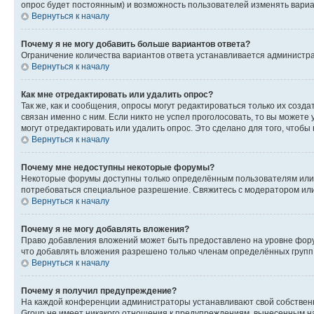
опрос будет постоянным) и возможность пользователей изменять вариан
Вернуться к началу
Почему я не могу добавить больше вариантов ответа?
Ограничение количества вариантов ответа устанавливается администр
Вернуться к началу
Как мне отредактировать или удалить опрос?
Так же, как и сообщения, опросы могут редактироваться только их соз
связан именно с ним. Если никто не успел проголосовать, то вы можете
могут отредактировать или удалить опрос. Это сделано для того, чтобы
Вернуться к началу
Почему мне недоступны некоторые форумы?
Некоторые форумы доступны только определённым пользователям или г
потребоваться специальное разрешение. Свяжитесь с модератором ил
Вернуться к началу
Почему я не могу добавлять вложения?
Право добавления вложений может быть предоставлено на уровне фору
что добавлять вложения разрешено только членам определённых групп.
Вернуться к началу
Почему я получил предупреждение?
На каждой конференции администраторы устанавливают свой собственн
Group не имеет никакого отношения к предупреждениям, вынесенным на