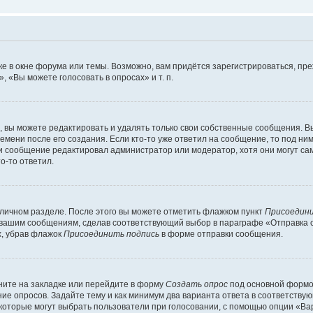
е в окне форума или темы. Возможно, вам придётся зарегистрироваться, пр
 «Вы можете голосовать в опросах» и т. п.
вы можете редактировать и удалять только свои собственные сообщения. В
емени после его создания. Если кто-то уже ответил на сообщение, то под ни
сли сообщение редактировал администратор или модератор, хотя они могут са
о-то ответил.
 личном разделе. После этого вы можете отметить флажком пункт
Присоедини
 вашим сообщениям, сделав соответствующий выбор в параграфе «Отправка 
х, убрав флажок
Присоединить подпись
в форме отправки сообщения.
ите на закладке или перейдите в форму
Создать опрос
под основной формой
ние опросов. Задайте тему и как минимум два варианта ответа в соответству
 которые могут выбрать пользователи при голосовании, с помощью опции «Вар