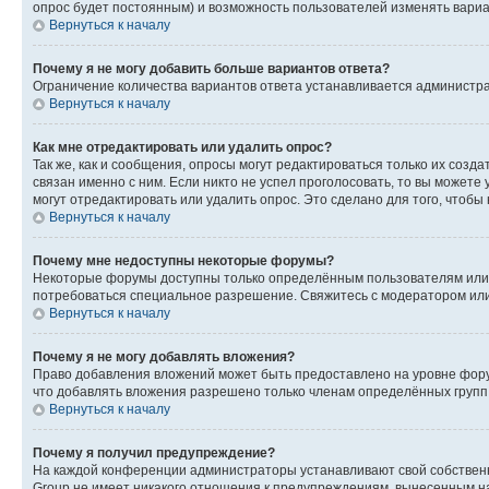
опрос будет постоянным) и возможность пользователей изменять вариан
Вернуться к началу
Почему я не могу добавить больше вариантов ответа?
Ограничение количества вариантов ответа устанавливается администр
Вернуться к началу
Как мне отредактировать или удалить опрос?
Так же, как и сообщения, опросы могут редактироваться только их соз
связан именно с ним. Если никто не успел проголосовать, то вы можете
могут отредактировать или удалить опрос. Это сделано для того, чтобы
Вернуться к началу
Почему мне недоступны некоторые форумы?
Некоторые форумы доступны только определённым пользователям или г
потребоваться специальное разрешение. Свяжитесь с модератором ил
Вернуться к началу
Почему я не могу добавлять вложения?
Право добавления вложений может быть предоставлено на уровне фору
что добавлять вложения разрешено только членам определённых групп.
Вернуться к началу
Почему я получил предупреждение?
На каждой конференции администраторы устанавливают свой собственн
Group не имеет никакого отношения к предупреждениям, вынесенным на