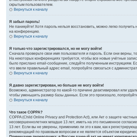
скрытым пользователем.
Вернуться к началу
Я забыл пароль!
Не паникуйте! Хотя пароль нельзя восстановить, можно легко получить
на конференцию.
Вернуться к началу
Я только что зарегистрировался, но не могу войти!
Сначала проверьте свои имя пользователя и пароль. Если они верны, т
На некоторых конференциях требуется, чтобы все новые учётные запис
было прислано email-сообщение, следуйте полученным инструкциям. Есл
что ввели правильный адрес email, попробуйте связаться с администра
Вернуться к началу
Я давно зарегистрирован, но больше не могу войти!
Возможно, администратор по какой-то причине деактивировал или удал
чтобы уменьшить размер базы данных. Если это произошло, попробуйте 
Вернуться к началу
Что такое COPPA?
COPPA (Child Online Privacy and Protection Act), или Акт о защите час
несовершеннолетних младше 13 лет, иметь на это письменное согласи
13 лет. Если вы не уверены, применимо ли это к вам, как к регистриру
рекомендаций по правовым вопросам и не является объектом юридичес
Примечание переводчика: в России данный акт не имеет юридическо