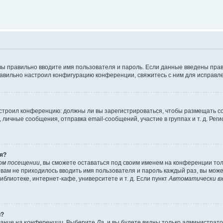
вы правильно вводите имя пользователя и пароль. Если данные введены прав
равильно настроил конфигурацию конференции, свяжитесь с ним для исправле
 настроил конференцию: должны ли вы зарегистрироваться, чтобы размещать 
чные сообщения, отправка email-сообщений, участие в группах и т. д. Регис
я?
ом посещении
, вы сможете оставаться под своим именем на конференции тол
ы вам не приходилось вводить имя пользователя и пароль каждый раз, вы мож
блиотеке, интернет-кафе, университете и т. д. Если пункт
Автоматически вх
й?
ание на конференции
. Выберите
Да
, и вы будете видны только администрат