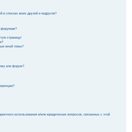
й в списках моих друзей и недругов?
и форумам?
стую страницу!
и?
ные мной темы?
тему или форум?
ференции?
рректного использования и/или юридических вопросов, связанных с этой