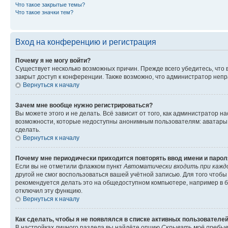
Что такое закрытые темы?
Что такое значки тем?
Вход на конференцию и регистрация
Почему я не могу войти?
Существует несколько возможных причин. Прежде всего убедитесь, что 
закрыт доступ к конференции. Также возможно, что администратор неп
Вернуться к началу
Зачем мне вообще нужно регистрироваться?
Вы можете этого и не делать. Всё зависит от того, как администратор
возможности, которые недоступны анонимным пользователям: аватары, ли
сделать.
Вернуться к началу
Почему мне периодически приходится повторять ввод имени и парол
Если вы не отметили флажком пункт
Автоматически входить при кажд
другой не смог воспользоваться вашей учётной записью. Для того чтоб
рекомендуется делать это на общедоступном компьютере, например в би
отключил эту функцию.
Вернуться к началу
Как сделать, чтобы я не появлялся в списке активных пользователе
В настройках личного раздела вы найдёте опцию
Скрывать моё пребыв