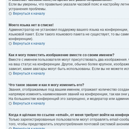
Если вы уверены, что правильно указали часовой пояс и настройку лет
устранения проблемы.
Вернуться к началу
Моего языка нет в списке!
Администратор не установил поддержку вашего языка на конференции, 
языковой пакет. Если такого языкового пакета не существует, то вы с
конференции).
Вернуться к началу
Как я могу поместить изображение вместе со своим именем?
Вместе с именем пользователя могут присутствовать два изображения. О
на ваш статус на конференции. Другое, обычно более крупное, изображе
зависит, какие аватары могут быть использованы. Если вы не можете 
Вернуться к началу
Что такое звание и как я могу изменить его?
Звания, отображаемые под вашим именем, отражают количество созда
напрямую изменять наименования званий на конференции, так как они 
На большинстве конференций это запрещено, и модератор или админис
Вернуться к началу
Когда я щёлкаю по ссылке «email», от меня требуют войти на конфе
Только зарегистрированные пользователи могут отправлять email-сооб
того, чтобы предотвратить злоупотребления почтовой системой анони
Вернуться к началу