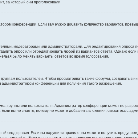
т, за который они проголосовали.
атором конференции. Если вам нужно добавить количество вариантов, превы
дателями, модераторами или администраторами. Для редактирования опроса п
 удалить опрос или отредактировать любой из вариантов ответа. Однако если
 нельзя было менять варианты ответов во время голосования.
руппам пользователей. Чтобы просматривать такие форумы, создавать в них
и администратором конференции для получения такого разрешения.
ма, группы или пользователя. Администратор конференции может не разре
 Если вы не знаете, почему не можете добавлять вложения, свяжитесь с ад
ый свод правил. Если вы нарушили правило, вы можете получить предупреж
 данном сайте. Если вы не знаете, за что получили предупреждение, свяжи