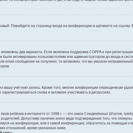
 новый. Перейдите на страницу входа на конференцию и щёлкните на ссылку
З
о возможны два варианта. Если включена поддержка COPPA и при регистрации 
и были активированы пользователями или администратором до входа в систе
и email-сообщение не получено, то возможно, что вы указали неправильный 
тором.
ил вашу учётную запись. Кроме того, многие конференции периодически уда
зарегистрироваться снова и активнее участвовать в дискуссиях.
тных прав ребёнка в интернете от 1998 г. — это закон Соединённых Штатов, т
е родителей. Допустимо наличие иного вида подтверждения того, что опек
ющемуся на конференции, или к самой конференции, обратитесь за помощью к 
ких отношений, кроме указанных ниже.
й силы.