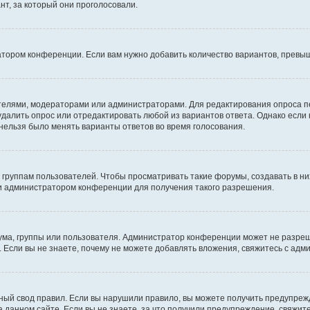
т, за который они проголосовали.
атором конференции. Если вам нужно добавить количество вариантов, превы
дателями, модераторами или администраторами. Для редактирования опроса п
 удалить опрос или отредактировать любой из вариантов ответа. Однако если
 нельзя было менять варианты ответов во время голосования.
руппам пользователей. Чтобы просматривать такие форумы, создавать в них
и администратором конференции для получения такого разрешения.
ма, группы или пользователя. Администратор конференции может не разре
 Если вы не знаете, почему не можете добавлять вложения, свяжитесь с ад
ый свод правил. Если вы нарушили правило, вы можете получить предупреж
 данном сайте. Если вы не знаете, за что получили предупреждение, свяжи