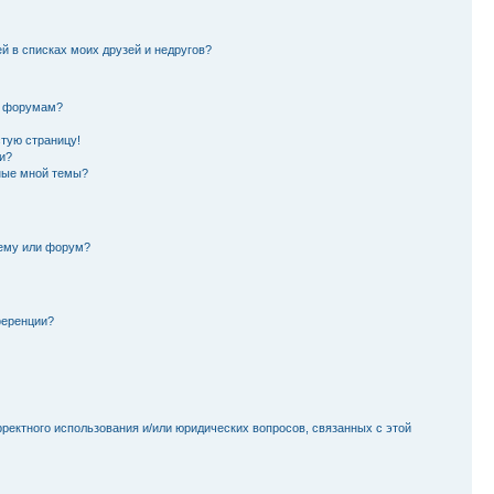
й в списках моих друзей и недругов?
и форумам?
стую страницу!
и?
ные мной темы?
тему или форум?
ференции?
рректного использования и/или юридических вопросов, связанных с этой