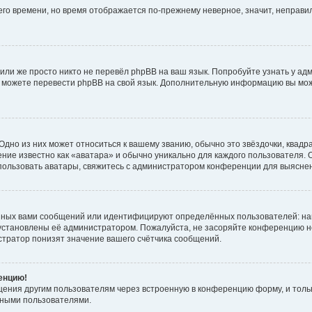
него времени, но время отображается по-прежнему неверное, значит, неправ
или же просто никто не перевёл phpBB на ваш язык. Попробуйте узнать у ад
ами можете перевести phpBB на свой язык. Дополнительную информацию вы мо
дно из них может относиться к вашему званию, обычно это звёздочки, квадр
ние известно как «аватара» и обычно уникально для каждого пользователя. О
использовать аватары, свяжитесь с администратором конференции для выясне
нных вами сообщений или идентифицируют определённых пользователей: на
установлены её администратором. Пожалуйста, не засоряйте конференцию н
тратор понизят значение вашего счётчика сообщений.
ренцию!
щения другим пользователям через встроенную в конференцию форму, и толь
мными пользователями.