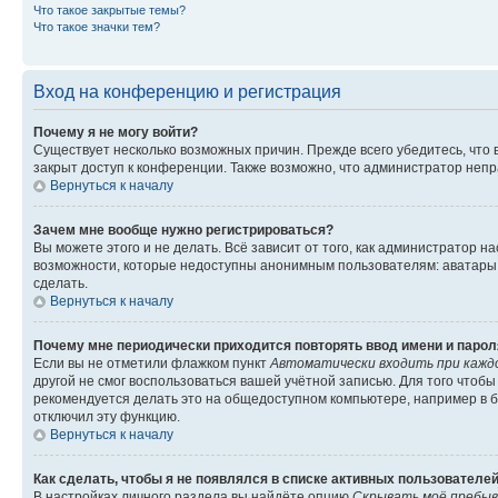
Что такое закрытые темы?
Что такое значки тем?
Вход на конференцию и регистрация
Почему я не могу войти?
Существует несколько возможных причин. Прежде всего убедитесь, что 
закрыт доступ к конференции. Также возможно, что администратор неп
Вернуться к началу
Зачем мне вообще нужно регистрироваться?
Вы можете этого и не делать. Всё зависит от того, как администратор
возможности, которые недоступны анонимным пользователям: аватары, ли
сделать.
Вернуться к началу
Почему мне периодически приходится повторять ввод имени и парол
Если вы не отметили флажком пункт
Автоматически входить при кажд
другой не смог воспользоваться вашей учётной записью. Для того чтоб
рекомендуется делать это на общедоступном компьютере, например в би
отключил эту функцию.
Вернуться к началу
Как сделать, чтобы я не появлялся в списке активных пользователе
В настройках личного раздела вы найдёте опцию
Скрывать моё пребыв