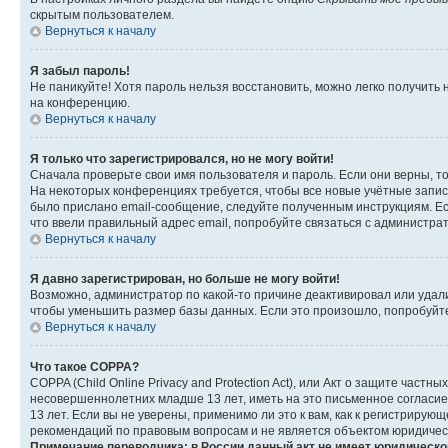
скрытым пользователем.
Вернуться к началу
Я забыл пароль!
Не паникуйте! Хотя пароль нельзя восстановить, можно легко получить
на конференцию.
Вернуться к началу
Я только что зарегистрировался, но не могу войти!
Сначала проверьте свои имя пользователя и пароль. Если они верны, т
На некоторых конференциях требуется, чтобы все новые учётные запис
было прислано email-сообщение, следуйте полученным инструкциям. Есл
что ввели правильный адрес email, попробуйте связаться с администра
Вернуться к началу
Я давно зарегистрирован, но больше не могу войти!
Возможно, администратор по какой-то причине деактивировал или удал
чтобы уменьшить размер базы данных. Если это произошло, попробуйте 
Вернуться к началу
Что такое COPPA?
COPPA (Child Online Privacy and Protection Act), или Акт о защите час
несовершеннолетних младше 13 лет, иметь на это письменное согласи
13 лет. Если вы не уверены, применимо ли это к вам, как к регистриру
рекомендаций по правовым вопросам и не является объектом юридичес
Примечание переводчика: в России данный акт не имеет юридическо