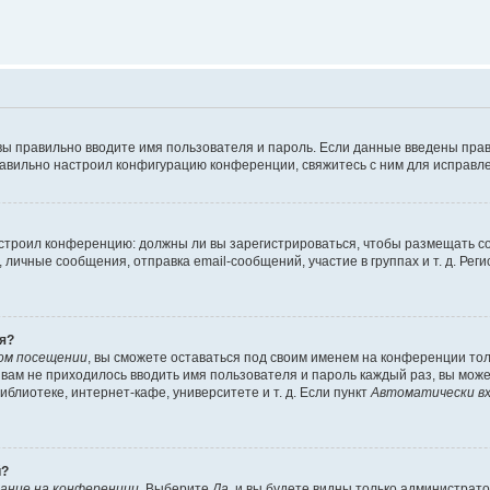
вы правильно вводите имя пользователя и пароль. Если данные введены прав
равильно настроил конфигурацию конференции, свяжитесь с ним для исправле
 настроил конференцию: должны ли вы зарегистрироваться, чтобы размещать 
чные сообщения, отправка email-сообщений, участие в группах и т. д. Регис
я?
ом посещении
, вы сможете оставаться под своим именем на конференции тол
ы вам не приходилось вводить имя пользователя и пароль каждый раз, вы мож
блиотеке, интернет-кафе, университете и т. д. Если пункт
Автоматически вх
й?
ание на конференции
. Выберите
Да
, и вы будете видны только администрат