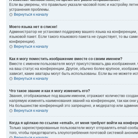
Если вы уверены, что правильно указали часовой пояс и настройку лет
устранения проблемы.
Вернуться к началу
Моего языка нет в списке!
Администратор не установил поддержку вашего языка на конференции, 
языковой пакет. Если такого языкового пакета не существует, то вы с
конференции).
Вернуться к началу
Как я могу поместить изображение вместе со своим именем?
Вместе с именем пользователя могут присутствовать два изображения. О
на ваш статус на конференции. Другое, обычно более крупное, изображе
зависит, какие аватары могут быть использованы. Если вы не можете 
Вернуться к началу
Что такое звание и как я могу изменить его?
Звания, отображаемые под вашим именем, отражают количество созда
напрямую изменять наименования званий на конференции, так как они 
На большинстве конференций это запрещено, и модератор или админис
Вернуться к началу
Когда я щёлкаю по ссылке «email», от меня требуют войти на конфе
Только зарегистрированные пользователи могут отправлять email-сооб
того, чтобы предотвратить злоупотребления почтовой системой анони
Вернуться к началу