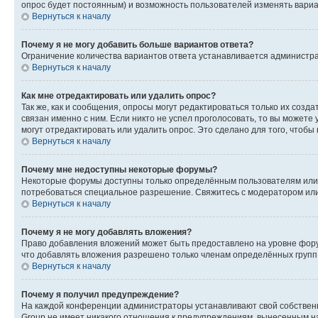
опрос будет постоянным) и возможность пользователей изменять вариан
Вернуться к началу
Почему я не могу добавить больше вариантов ответа?
Ограничение количества вариантов ответа устанавливается администр
Вернуться к началу
Как мне отредактировать или удалить опрос?
Так же, как и сообщения, опросы могут редактироваться только их соз
связан именно с ним. Если никто не успел проголосовать, то вы можете
могут отредактировать или удалить опрос. Это сделано для того, чтобы
Вернуться к началу
Почему мне недоступны некоторые форумы?
Некоторые форумы доступны только определённым пользователям или г
потребоваться специальное разрешение. Свяжитесь с модератором ил
Вернуться к началу
Почему я не могу добавлять вложения?
Право добавления вложений может быть предоставлено на уровне фору
что добавлять вложения разрешено только членам определённых групп.
Вернуться к началу
Почему я получил предупреждение?
На каждой конференции администраторы устанавливают свой собственн
Group не имеет никакого отношения к предупреждениям, вынесенным на