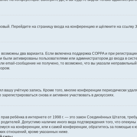
 новый. Перейдите на страницу входа на конференцию и щёлкните на ссылку
З
о возможны два варианта. Если включена поддержка COPPA и при регистрации 
и были активированы пользователями или администратором до входа в систе
и email-сообщение не получено, то возможно, что вы указали неправильный 
тором.
ил вашу учётную запись. Кроме того, многие конференции периодически уда
зарегистрироваться снова и активнее участвовать в дискуссиях.
тных прав ребёнка в интернете от 1998 г. — это закон Соединённых Штатов, т
е родителей. Допустимо наличие иного вида подтверждения того, что опек
ющемуся на конференции, или к самой конференции, обратитесь за помощью к 
ких отношений, кроме указанных ниже.
й силы.