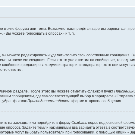
е в окне форума или темы. Возможно, вам придётся зарегистрироваться, пр
 «Вы можете голосовать в опросах» и т. п.
вы можете редактировать и удалять только свои собственные сообщения. В
емени после его создания. Если кто-то уже ответил на сообщение, то под ни
сли сообщение редактировал администратор или модератор, хотя они могут са
о-то ответил.
 личном разделе. После этого вы можете отметить флажком пункт
Присоедини
 вашим сообщениям, сделав соответствующий выбор в параграфе «Отправка 
х, убрав флажок
Присоединить подпись
в форме отправки сообщения.
ите на закладке или перейдите в форму
Создать опрос
под основной формой
ние опросов. Задайте тему и как минимум два варианта ответа в соответству
 которые могут выбрать пользователи при голосовании, с помощью опции «Вар