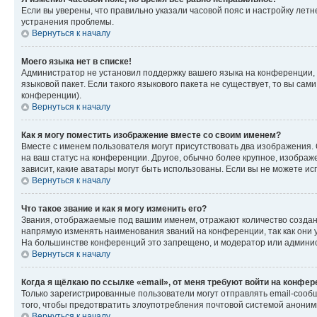
Если вы уверены, что правильно указали часовой пояс и настройку лет
устранения проблемы.
Вернуться к началу
Моего языка нет в списке!
Администратор не установил поддержку вашего языка на конференции, 
языковой пакет. Если такого языкового пакета не существует, то вы с
конференции).
Вернуться к началу
Как я могу поместить изображение вместе со своим именем?
Вместе с именем пользователя могут присутствовать два изображения. О
на ваш статус на конференции. Другое, обычно более крупное, изображе
зависит, какие аватары могут быть использованы. Если вы не можете 
Вернуться к началу
Что такое звание и как я могу изменить его?
Звания, отображаемые под вашим именем, отражают количество созда
напрямую изменять наименования званий на конференции, так как они 
На большинстве конференций это запрещено, и модератор или админис
Вернуться к началу
Когда я щёлкаю по ссылке «email», от меня требуют войти на конфе
Только зарегистрированные пользователи могут отправлять email-сооб
того, чтобы предотвратить злоупотребления почтовой системой анони
Вернуться к началу