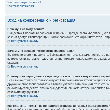
Что такое закрытые темы?
Что такое значки тем?
Вход на конференцию и регистрация
Почему я не могу войти?
Существует несколько возможных причин. Прежде всего убедитесь, что 
закрыт доступ к конференции. Также возможно, что администратор неп
Вернуться к началу
Зачем мне вообще нужно регистрироваться?
Вы можете этого и не делать. Всё зависит от того, как администратор
возможности, которые недоступны анонимным пользователям: аватары, ли
сделать.
Вернуться к началу
Почему мне периодически приходится повторять ввод имени и парол
Если вы не отметили флажком пункт
Автоматически входить при кажд
другой не смог воспользоваться вашей учётной записью. Для того чтоб
рекомендуется делать это на общедоступном компьютере, например в би
отключил эту функцию.
Вернуться к началу
Как сделать, чтобы я не появлялся в списке активных пользователе
В настройках личного раздела вы найдёте опцию
Скрывать моё пребыв