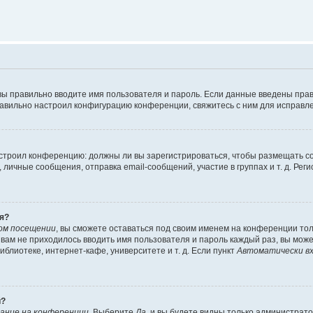
вы правильно вводите имя пользователя и пароль. Если данные введены прав
равильно настроил конфигурацию конференции, свяжитесь с ним для исправле
 настроил конференцию: должны ли вы зарегистрироваться, чтобы размещать 
чные сообщения, отправка email-сообщений, участие в группах и т. д. Регис
я?
ом посещении
, вы сможете оставаться под своим именем на конференции тол
ы вам не приходилось вводить имя пользователя и пароль каждый раз, вы мож
блиотеке, интернет-кафе, университете и т. д. Если пункт
Автоматически вх
й?
ание на конференции
. Выберите
Да
, и вы будете видны только администрат