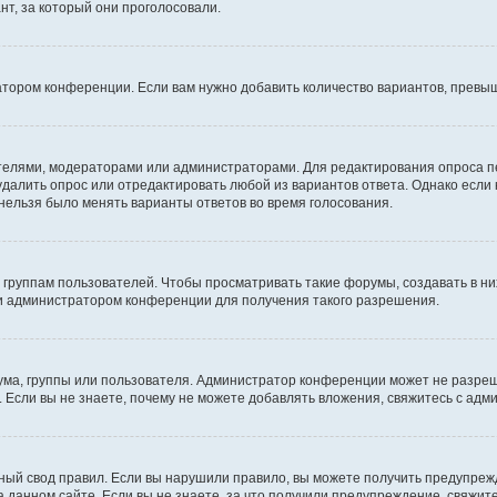
т, за который они проголосовали.
атором конференции. Если вам нужно добавить количество вариантов, превы
дателями, модераторами или администраторами. Для редактирования опроса п
 удалить опрос или отредактировать любой из вариантов ответа. Однако если
 нельзя было менять варианты ответов во время голосования.
руппам пользователей. Чтобы просматривать такие форумы, создавать в них
и администратором конференции для получения такого разрешения.
ма, группы или пользователя. Администратор конференции может не разре
 Если вы не знаете, почему не можете добавлять вложения, свяжитесь с ад
ый свод правил. Если вы нарушили правило, вы можете получить предупреж
 данном сайте. Если вы не знаете, за что получили предупреждение, свяжи