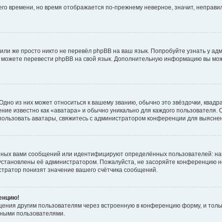
него времени, но время отображается по-прежнему неверное, значит, неправ
или же просто никто не перевёл phpBB на ваш язык. Попробуйте узнать у ад
ами можете перевести phpBB на свой язык. Дополнительную информацию вы мо
дно из них может относиться к вашему званию, обычно это звёздочки, квадр
ние известно как «аватара» и обычно уникально для каждого пользователя. О
использовать аватары, свяжитесь с администратором конференции для выясне
нных вами сообщений или идентифицируют определённых пользователей: на
установлены её администратором. Пожалуйста, не засоряйте конференцию н
тратор понизят значение вашего счётчика сообщений.
ренцию!
щения другим пользователям через встроенную в конференцию форму, и толь
мными пользователями.