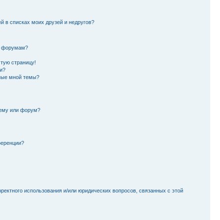
й в списках моих друзей и недругов?
и форумам?
стую страницу!
и?
ные мной темы?
тему или форум?
ференции?
рректного использования и/или юридических вопросов, связанных с этой