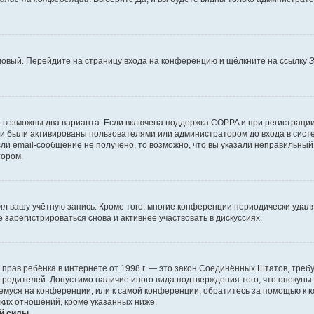
 новый. Перейдите на страницу входа на конференцию и щёлкните на ссылку
З
о возможны два варианта. Если включена поддержка COPPA и при регистрации 
и были активированы пользователями или администратором до входа в систе
и email-сообщение не получено, то возможно, что вы указали неправильный 
тором.
ил вашу учётную запись. Кроме того, многие конференции периодически уда
зарегистрироваться снова и активнее участвовать в дискуссиях.
тных прав ребёнка в интернете от 1998 г. — это закон Соединённых Штатов, т
е родителей. Допустимо наличие иного вида подтверждения того, что опек
ющемуся на конференции, или к самой конференции, обратитесь за помощью к 
ких отношений, кроме указанных ниже.
й силы.