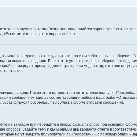
е в окне форума или темы. Возможно, вам придётся зарегистрироваться, пр
 «Вы можете голосовать в опросах» и т. п.
вы можете редактировать и удалять только свои собственные сообщения. В
емени после его создания. Если кто-то уже ответил на сообщение, то под ни
сли сообщение редактировал администратор или модератор, хотя они могут са
о-то ответил.
 личном разделе. После этого вы можете отметить флажком пункт
Присоедини
 вашим сообщениям, сделав соответствующий выбор в параграфе «Отправка 
х, убрав флажок
Присоединить подпись
в форме отправки сообщения.
ите на закладке или перейдите в форму
Создать опрос
под основной формой
ние опросов. Задайте тему и как минимум два варианта ответа в соответству
 которые могут выбрать пользователи при голосовании, с помощью опции «Вар