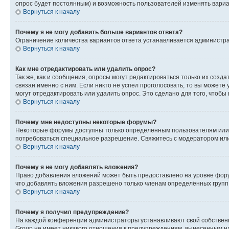
опрос будет постоянным) и возможность пользователей изменять вариан
Вернуться к началу
Почему я не могу добавить больше вариантов ответа?
Ограничение количества вариантов ответа устанавливается администр
Вернуться к началу
Как мне отредактировать или удалить опрос?
Так же, как и сообщения, опросы могут редактироваться только их соз
связан именно с ним. Если никто не успел проголосовать, то вы можете
могут отредактировать или удалить опрос. Это сделано для того, чтобы
Вернуться к началу
Почему мне недоступны некоторые форумы?
Некоторые форумы доступны только определённым пользователям или г
потребоваться специальное разрешение. Свяжитесь с модератором ил
Вернуться к началу
Почему я не могу добавлять вложения?
Право добавления вложений может быть предоставлено на уровне фору
что добавлять вложения разрешено только членам определённых групп.
Вернуться к началу
Почему я получил предупреждение?
На каждой конференции администраторы устанавливают свой собственн
Group не имеет никакого отношения к предупреждениям, вынесенным на