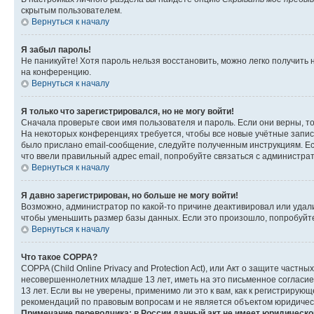
скрытым пользователем.
Вернуться к началу
Я забыл пароль!
Не паникуйте! Хотя пароль нельзя восстановить, можно легко получить
на конференцию.
Вернуться к началу
Я только что зарегистрировался, но не могу войти!
Сначала проверьте свои имя пользователя и пароль. Если они верны, т
На некоторых конференциях требуется, чтобы все новые учётные запис
было прислано email-сообщение, следуйте полученным инструкциям. Есл
что ввели правильный адрес email, попробуйте связаться с администра
Вернуться к началу
Я давно зарегистрирован, но больше не могу войти!
Возможно, администратор по какой-то причине деактивировал или удал
чтобы уменьшить размер базы данных. Если это произошло, попробуйте 
Вернуться к началу
Что такое COPPA?
COPPA (Child Online Privacy and Protection Act), или Акт о защите час
несовершеннолетних младше 13 лет, иметь на это письменное согласи
13 лет. Если вы не уверены, применимо ли это к вам, как к регистриру
рекомендаций по правовым вопросам и не является объектом юридичес
Примечание переводчика: в России данный акт не имеет юридическо