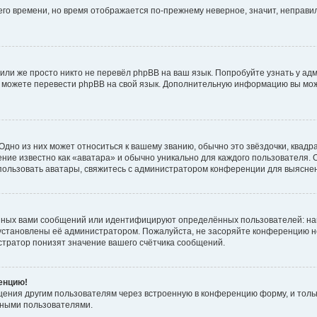
него времени, но время отображается по-прежнему неверное, значит, неправ
или же просто никто не перевёл phpBB на ваш язык. Попробуйте узнать у ад
ами можете перевести phpBB на свой язык. Дополнительную информацию вы мо
дно из них может относиться к вашему званию, обычно это звёздочки, квадр
ние известно как «аватара» и обычно уникально для каждого пользователя. О
использовать аватары, свяжитесь с администратором конференции для выясне
нных вами сообщений или идентифицируют определённых пользователей: на
установлены её администратором. Пожалуйста, не засоряйте конференцию н
тратор понизят значение вашего счётчика сообщений.
ренцию!
щения другим пользователям через встроенную в конференцию форму, и толь
мными пользователями.