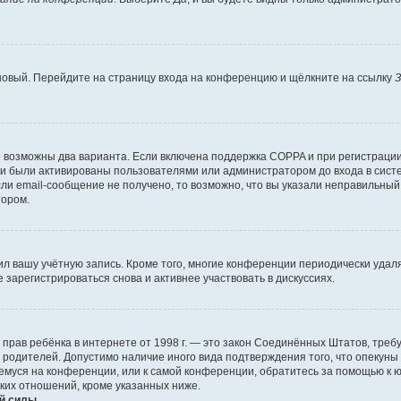
 новый. Перейдите на страницу входа на конференцию и щёлкните на ссылку
З
о возможны два варианта. Если включена поддержка COPPA и при регистрации 
и были активированы пользователями или администратором до входа в систе
и email-сообщение не получено, то возможно, что вы указали неправильный 
тором.
ил вашу учётную запись. Кроме того, многие конференции периодически уда
зарегистрироваться снова и активнее участвовать в дискуссиях.
тных прав ребёнка в интернете от 1998 г. — это закон Соединённых Штатов, т
е родителей. Допустимо наличие иного вида подтверждения того, что опек
ющемуся на конференции, или к самой конференции, обратитесь за помощью к 
ких отношений, кроме указанных ниже.
й силы.