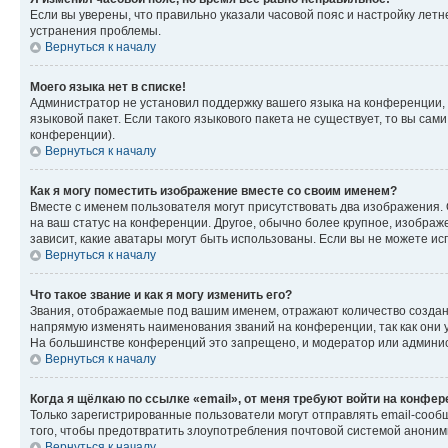
Если вы уверены, что правильно указали часовой пояс и настройку лет
устранения проблемы.
Вернуться к началу
Моего языка нет в списке!
Администратор не установил поддержку вашего языка на конференции, 
языковой пакет. Если такого языкового пакета не существует, то вы с
конференции).
Вернуться к началу
Как я могу поместить изображение вместе со своим именем?
Вместе с именем пользователя могут присутствовать два изображения. О
на ваш статус на конференции. Другое, обычно более крупное, изображе
зависит, какие аватары могут быть использованы. Если вы не можете 
Вернуться к началу
Что такое звание и как я могу изменить его?
Звания, отображаемые под вашим именем, отражают количество созда
напрямую изменять наименования званий на конференции, так как они 
На большинстве конференций это запрещено, и модератор или админис
Вернуться к началу
Когда я щёлкаю по ссылке «email», от меня требуют войти на конфе
Только зарегистрированные пользователи могут отправлять email-сооб
того, чтобы предотвратить злоупотребления почтовой системой анони
Вернуться к началу