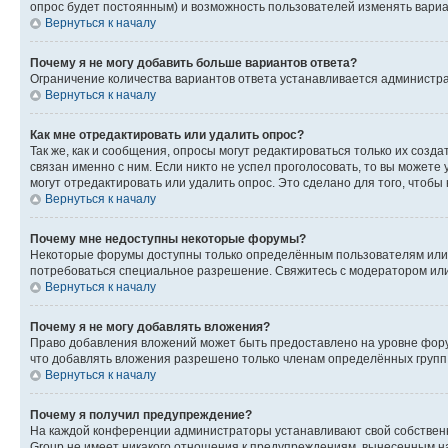
опрос будет постоянным) и возможность пользователей изменять вариан
Вернуться к началу
Почему я не могу добавить больше вариантов ответа?
Ограничение количества вариантов ответа устанавливается администр
Вернуться к началу
Как мне отредактировать или удалить опрос?
Так же, как и сообщения, опросы могут редактироваться только их соз
связан именно с ним. Если никто не успел проголосовать, то вы можете
могут отредактировать или удалить опрос. Это сделано для того, чтобы
Вернуться к началу
Почему мне недоступны некоторые форумы?
Некоторые форумы доступны только определённым пользователям или г
потребоваться специальное разрешение. Свяжитесь с модератором ил
Вернуться к началу
Почему я не могу добавлять вложения?
Право добавления вложений может быть предоставлено на уровне фору
что добавлять вложения разрешено только членам определённых групп.
Вернуться к началу
Почему я получил предупреждение?
На каждой конференции администраторы устанавливают свой собственн
Group не имеет никакого отношения к предупреждениям, вынесенным на