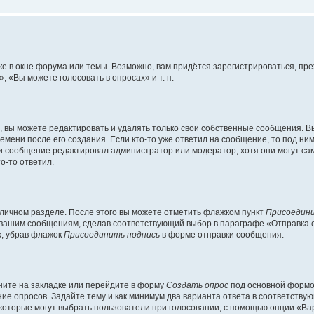
е в окне форума или темы. Возможно, вам придётся зарегистрироваться, пр
 «Вы можете голосовать в опросах» и т. п.
вы можете редактировать и удалять только свои собственные сообщения. В
емени после его создания. Если кто-то уже ответил на сообщение, то под ни
сли сообщение редактировал администратор или модератор, хотя они могут са
о-то ответил.
 личном разделе. После этого вы можете отметить флажком пункт
Присоедини
 вашим сообщениям, сделав соответствующий выбор в параграфе «Отправка 
х, убрав флажок
Присоединить подпись
в форме отправки сообщения.
ите на закладке или перейдите в форму
Создать опрос
под основной формой
ние опросов. Задайте тему и как минимум два варианта ответа в соответству
 которые могут выбрать пользователи при голосовании, с помощью опции «Вар