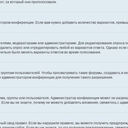
т, за который они проголосовали.
атором конференции. Если вам нужно добавить количество вариантов, превы
дателями, модераторами или администраторами. Для редактирования опроса п
 удалить опрос или отредактировать любой из вариантов ответа. Однако если
 нельзя было менять варианты ответов во время голосования.
руппам пользователей. Чтобы просматривать такие форумы, создавать в них
и администратором конференции для получения такого разрешения.
ма, группы или пользователя. Администратор конференции может не разре
 Если вы не знаете, почему не можете добавлять вложения, свяжитесь с ад
ый свод правил. Если вы нарушили правило, вы можете получить предупреж
 данном сайте. Если вы не знаете, за что получили предупреждение, свяжи