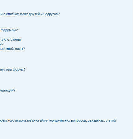
й в списках моих друзей и недругов?
и форумам?
стую страницу!
и?
ные мной темы?
тему или форум?
ференции?
рректного использования и/или юридических вопросов, связанных с этой