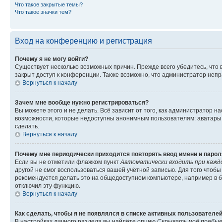
Что такое закрытые темы?
Что такое значки тем?
Вход на конференцию и регистрация
Почему я не могу войти?
Существует несколько возможных причин. Прежде всего убедитесь, что 
закрыт доступ к конференции. Также возможно, что администратор неп
Вернуться к началу
Зачем мне вообще нужно регистрироваться?
Вы можете этого и не делать. Всё зависит от того, как администратор
возможности, которые недоступны анонимным пользователям: аватары, ли
сделать.
Вернуться к началу
Почему мне периодически приходится повторять ввод имени и парол
Если вы не отметили флажком пункт
Автоматически входить при кажд
другой не смог воспользоваться вашей учётной записью. Для того чтоб
рекомендуется делать это на общедоступном компьютере, например в би
отключил эту функцию.
Вернуться к началу
Как сделать, чтобы я не появлялся в списке активных пользователе
В настройках личного раздела вы найдёте опцию
Скрывать моё пребыв