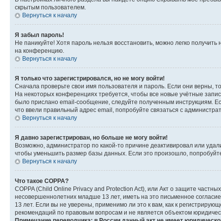
скрытым пользователем.
Вернуться к началу
Я забыл пароль!
Не паникуйте! Хотя пароль нельзя восстановить, можно легко получить
на конференцию.
Вернуться к началу
Я только что зарегистрировался, но не могу войти!
Сначала проверьте свои имя пользователя и пароль. Если они верны, т
На некоторых конференциях требуется, чтобы все новые учётные запис
было прислано email-сообщение, следуйте полученным инструкциям. Есл
что ввели правильный адрес email, попробуйте связаться с администра
Вернуться к началу
Я давно зарегистрирован, но больше не могу войти!
Возможно, администратор по какой-то причине деактивировал или удал
чтобы уменьшить размер базы данных. Если это произошло, попробуйте 
Вернуться к началу
Что такое COPPA?
COPPA (Child Online Privacy and Protection Act), или Акт о защите час
несовершеннолетних младше 13 лет, иметь на это письменное согласи
13 лет. Если вы не уверены, применимо ли это к вам, как к регистриру
рекомендаций по правовым вопросам и не является объектом юридичес
Примечание переводчика: в России данный акт не имеет юридическо