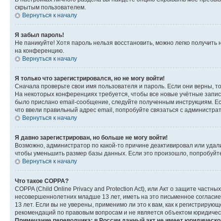
скрытым пользователем.
Вернуться к началу
Я забыл пароль!
Не паникуйте! Хотя пароль нельзя восстановить, можно легко получить
на конференцию.
Вернуться к началу
Я только что зарегистрировался, но не могу войти!
Сначала проверьте свои имя пользователя и пароль. Если они верны, т
На некоторых конференциях требуется, чтобы все новые учётные запис
было прислано email-сообщение, следуйте полученным инструкциям. Есл
что ввели правильный адрес email, попробуйте связаться с администра
Вернуться к началу
Я давно зарегистрирован, но больше не могу войти!
Возможно, администратор по какой-то причине деактивировал или удал
чтобы уменьшить размер базы данных. Если это произошло, попробуйте 
Вернуться к началу
Что такое COPPA?
COPPA (Child Online Privacy and Protection Act), или Акт о защите час
несовершеннолетних младше 13 лет, иметь на это письменное согласи
13 лет. Если вы не уверены, применимо ли это к вам, как к регистриру
рекомендаций по правовым вопросам и не является объектом юридичес
Примечание переводчика: в России данный акт не имеет юридическо