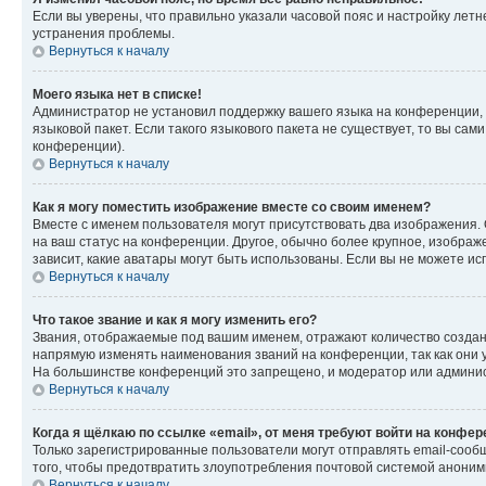
Если вы уверены, что правильно указали часовой пояс и настройку лет
устранения проблемы.
Вернуться к началу
Моего языка нет в списке!
Администратор не установил поддержку вашего языка на конференции, 
языковой пакет. Если такого языкового пакета не существует, то вы с
конференции).
Вернуться к началу
Как я могу поместить изображение вместе со своим именем?
Вместе с именем пользователя могут присутствовать два изображения. О
на ваш статус на конференции. Другое, обычно более крупное, изображе
зависит, какие аватары могут быть использованы. Если вы не можете 
Вернуться к началу
Что такое звание и как я могу изменить его?
Звания, отображаемые под вашим именем, отражают количество созда
напрямую изменять наименования званий на конференции, так как они 
На большинстве конференций это запрещено, и модератор или админис
Вернуться к началу
Когда я щёлкаю по ссылке «email», от меня требуют войти на конфе
Только зарегистрированные пользователи могут отправлять email-сооб
того, чтобы предотвратить злоупотребления почтовой системой анони
Вернуться к началу