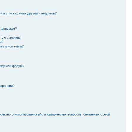
й в списках моих друзей и недругов?
и форумам?
стую страницу!
и?
ные мной темы?
тему или форум?
ференции?
рректного использования и/или юридических вопросов, связанных с этой