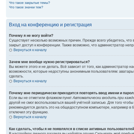
Что такое закрытые темы?
Что такое значки тем?
Вход на конференцию и регистрация
Почему я не могу войти?
Существует несколько возможных причин. Прежде всего убедитесь, что 
закрыт доступ к конференции. Также возможно, что администратор неп
Вернуться к началу
Зачем мне вообще нужно регистрироваться?
Вы можете этого и не делать. Всё зависит от того, как администратор
возможности, которые недоступны анонимным пользователям: аватары, ли
сделать.
Вернуться к началу
Почему мне периодически приходится повторять ввод имени и парол
Если вы не отметили флажком пункт
Автоматически входить при кажд
другой не смог воспользоваться вашей учётной записью. Для того чтоб
рекомендуется делать это на общедоступном компьютере, например в би
отключил эту функцию.
Вернуться к началу
Как сделать, чтобы я не появлялся в списке активных пользователе
В настройках личного раздела вы найдёте опцию
Скрывать моё пребыв