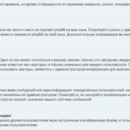
него времени, но время отображается по-прежнему неверное, значит, неправ
или же просто никто не перевёл phpBB на ваш язык. Попробуйте узнать у ад
ами можете перевести phpBB на свой язык. Дополнительную информацию вы мо
дно из них может относиться к вашему званию, обычно это звёздочки, квадр
ние известно как «аватара» и обычно уникально для каждого пользователя. О
использовать аватары, свяжитесь с администратором конференции для выясне
нных вами сообщений или идентифицируют определённых пользователей: на
установлены её администратором. Пожалуйста, не засоряйте конференцию н
тратор понизят значение вашего счётчика сообщений.
ренцию!
щения другим пользователям через встроенную в конференцию форму, и толь
мными пользователями.