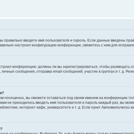
вы правильно вводите имя пользователя и пароль. Если данные введены прав
равильно настроил конфигурацию конференции, свяжитесь с ним для исправле
 настроил конференцию: должны ли вы зарегистрироваться, чтобы размещать 
чные сообщения, отправка email-сообщений, участие в группах и т. д. Регис
я?
ом посещении
, вы сможете оставаться под своим именем на конференции тол
ы вам не приходилось вводить имя пользователя и пароль каждый раз, вы мож
блиотеке, интернет-кафе, университете и т. д. Если пункт
Автоматически вх
й?
ание на конференции
. Выберите
Да
, и вы будете видны только администрат