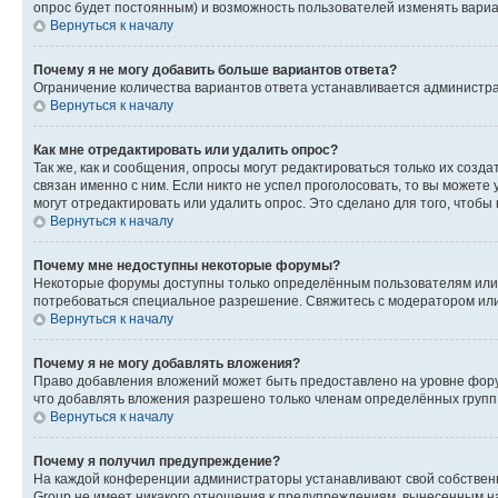
опрос будет постоянным) и возможность пользователей изменять вариан
Вернуться к началу
Почему я не могу добавить больше вариантов ответа?
Ограничение количества вариантов ответа устанавливается администр
Вернуться к началу
Как мне отредактировать или удалить опрос?
Так же, как и сообщения, опросы могут редактироваться только их соз
связан именно с ним. Если никто не успел проголосовать, то вы можете
могут отредактировать или удалить опрос. Это сделано для того, чтобы
Вернуться к началу
Почему мне недоступны некоторые форумы?
Некоторые форумы доступны только определённым пользователям или г
потребоваться специальное разрешение. Свяжитесь с модератором ил
Вернуться к началу
Почему я не могу добавлять вложения?
Право добавления вложений может быть предоставлено на уровне фору
что добавлять вложения разрешено только членам определённых групп.
Вернуться к началу
Почему я получил предупреждение?
На каждой конференции администраторы устанавливают свой собственн
Group не имеет никакого отношения к предупреждениям, вынесенным на