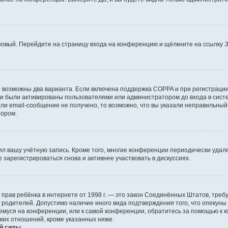
 новый. Перейдите на страницу входа на конференцию и щёлкните на ссылку
З
о возможны два варианта. Если включена поддержка COPPA и при регистрации 
и были активированы пользователями или администратором до входа в систе
и email-сообщение не получено, то возможно, что вы указали неправильный 
тором.
ил вашу учётную запись. Кроме того, многие конференции периодически уда
зарегистрироваться снова и активнее участвовать в дискуссиях.
тных прав ребёнка в интернете от 1998 г. — это закон Соединённых Штатов, т
е родителей. Допустимо наличие иного вида подтверждения того, что опек
ющемуся на конференции, или к самой конференции, обратитесь за помощью к 
ких отношений, кроме указанных ниже.
й силы.