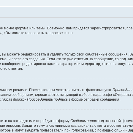
е в окне форума или темы. Возможно, вам придётся зарегистрироваться, пр
 «Вы можете голосовать в опросах» и т. п.
вы можете редактировать и удалять только свои собственные сообщения. В
емени после его создания. Если кто-то уже ответил на сообщение, то под ни
сли сообщение редактировал администратор или модератор, хотя они могут са
о-то ответил.
 личном разделе. После этого вы можете отметить флажком пункт
Присоедини
 вашим сообщениям, сделав соответствующий выбор в параграфе «Отправка 
х, убрав флажок
Присоединить подпись
в форме отправки сообщения.
ите на закладке или перейдите в форму
Создать опрос
под основной формой
ние опросов. Задайте тему и как минимум два варианта ответа в соответству
 которые могут выбрать пользователи при голосовании, с помощью опции «Вар