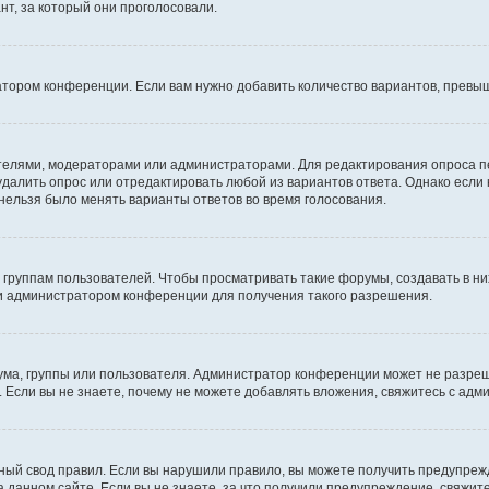
т, за который они проголосовали.
атором конференции. Если вам нужно добавить количество вариантов, превы
дателями, модераторами или администраторами. Для редактирования опроса п
 удалить опрос или отредактировать любой из вариантов ответа. Однако если
 нельзя было менять варианты ответов во время голосования.
руппам пользователей. Чтобы просматривать такие форумы, создавать в них
и администратором конференции для получения такого разрешения.
ма, группы или пользователя. Администратор конференции может не разре
 Если вы не знаете, почему не можете добавлять вложения, свяжитесь с ад
ый свод правил. Если вы нарушили правило, вы можете получить предупреж
 данном сайте. Если вы не знаете, за что получили предупреждение, свяжи