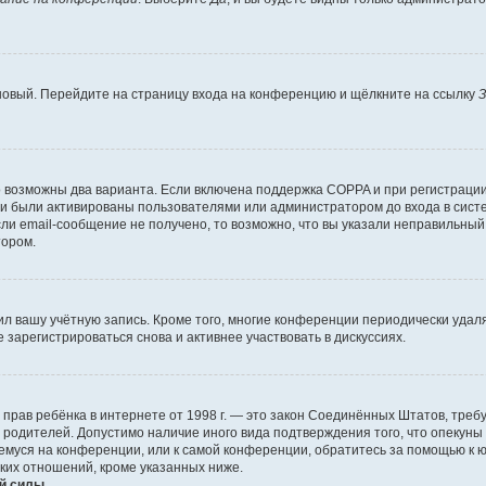
 новый. Перейдите на страницу входа на конференцию и щёлкните на ссылку
З
о возможны два варианта. Если включена поддержка COPPA и при регистрации 
и были активированы пользователями или администратором до входа в систе
и email-сообщение не получено, то возможно, что вы указали неправильный 
тором.
ил вашу учётную запись. Кроме того, многие конференции периодически уда
зарегистрироваться снова и активнее участвовать в дискуссиях.
тных прав ребёнка в интернете от 1998 г. — это закон Соединённых Штатов, т
е родителей. Допустимо наличие иного вида подтверждения того, что опек
ющемуся на конференции, или к самой конференции, обратитесь за помощью к 
ких отношений, кроме указанных ниже.
й силы.