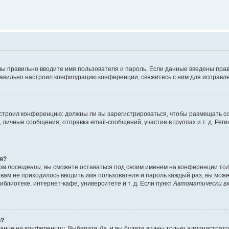
вы правильно вводите имя пользователя и пароль. Если данные введены прав
равильно настроил конфигурацию конференции, свяжитесь с ним для исправле
 настроил конференцию: должны ли вы зарегистрироваться, чтобы размещать 
чные сообщения, отправка email-сообщений, участие в группах и т. д. Регис
я?
ом посещении
, вы сможете оставаться под своим именем на конференции тол
ы вам не приходилось вводить имя пользователя и пароль каждый раз, вы мож
блиотеке, интернет-кафе, университете и т. д. Если пункт
Автоматически вх
й?
ание на конференции
. Выберите
Да
, и вы будете видны только администрат