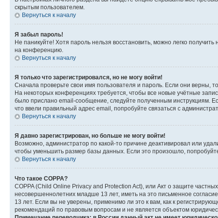
скрытым пользователем.
Вернуться к началу
Я забыл пароль!
Не паникуйте! Хотя пароль нельзя восстановить, можно легко получить
на конференцию.
Вернуться к началу
Я только что зарегистрировался, но не могу войти!
Сначала проверьте свои имя пользователя и пароль. Если они верны, т
На некоторых конференциях требуется, чтобы все новые учётные запис
было прислано email-сообщение, следуйте полученным инструкциям. Есл
что ввели правильный адрес email, попробуйте связаться с администра
Вернуться к началу
Я давно зарегистрирован, но больше не могу войти!
Возможно, администратор по какой-то причине деактивировал или удал
чтобы уменьшить размер базы данных. Если это произошло, попробуйте 
Вернуться к началу
Что такое COPPA?
COPPA (Child Online Privacy and Protection Act), или Акт о защите час
несовершеннолетних младше 13 лет, иметь на это письменное согласи
13 лет. Если вы не уверены, применимо ли это к вам, как к регистриру
рекомендаций по правовым вопросам и не является объектом юридичес
Примечание переводчика: в России данный акт не имеет юридическо