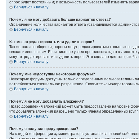
опрос будет постоянным) и возможность пользователей изменять вариан
Вернуться к началу
Почему я не могу добавить больше вариантов ответа?
Ограничение количества вариантов ответа устанавливается администр
Вернуться к началу
Как мне отредактировать или удалить опрос?
Так же, как и сообщения, опросы могут редактироваться только их соз
связан именно с ним. Если никто не успел проголосовать, то вы можете
могут отредактировать или удалить опрос. Это сделано для того, чтобы
Вернуться к началу
Почему мне недоступны некоторые форумы?
Некоторые форумы доступны только определённым пользователям или г
потребоваться специальное разрешение. Свяжитесь с модератором ил
Вернуться к началу
Почему я не могу добавлять вложения?
Право добавления вложений может быть предоставлено на уровне фору
что добавлять вложения разрешено только членам определённых групп.
Вернуться к началу
Почему я получил предупреждение?
На каждой конференции администраторы устанавливают свой собственн
Group не имеет никакого отношения к предупреждениям, вынесенным на