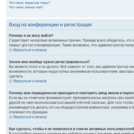
Что такое закрытые темы?
Что такое значки тем?
Вход на конференцию и регистрация
Почему я не могу войти?
Существует несколько возможных причин. Прежде всего убедитесь, что 
закрыт доступ к конференции. Также возможно, что администратор неп
Вернуться к началу
Зачем мне вообще нужно регистрироваться?
Вы можете этого и не делать. Всё зависит от того, как администратор
возможности, которые недоступны анонимным пользователям: аватары, ли
сделать.
Вернуться к началу
Почему мне периодически приходится повторять ввод имени и парол
Если вы не отметили флажком пункт
Автоматически входить при кажд
другой не смог воспользоваться вашей учётной записью. Для того чтоб
рекомендуется делать это на общедоступном компьютере, например в би
отключил эту функцию.
Вернуться к началу
Как сделать, чтобы я не появлялся в списке активных пользователе
В настройках личного раздела вы найдёте опцию
Скрывать моё пребыв