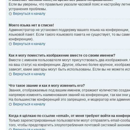
Если вы уверены, что правильно указали часовой пояс и настройку лет
устранения проблемы.
Вернуться к началу
Моего языка нет в списке!
Администратор не установил поддержку вашего языка на конференции, 
языковой пакет. Если такого языкового пакета не существует, то вы с
конференции).
Вернуться к началу
Как я могу поместить изображение вместе со своим именем?
Вместе с именем пользователя могут присутствовать два изображения. О
на ваш статус на конференции. Другое, обычно более крупное, изображе
зависит, какие аватары могут быть использованы. Если вы не можете 
Вернуться к началу
Что такое звание и как я могу изменить его?
Звания, отображаемые под вашим именем, отражают количество созда
напрямую изменять наименования званий на конференции, так как они 
На большинстве конференций это запрещено, и модератор или админис
Вернуться к началу
Когда я щёлкаю по ссылке «email», от меня требуют войти на конфе
Только зарегистрированные пользователи могут отправлять email-сооб
того, чтобы предотвратить злоупотребления почтовой системой анони
Вернуться к началу