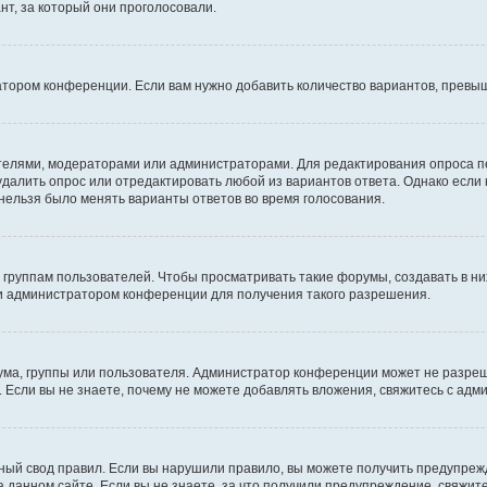
т, за который они проголосовали.
атором конференции. Если вам нужно добавить количество вариантов, превы
дателями, модераторами или администраторами. Для редактирования опроса п
 удалить опрос или отредактировать любой из вариантов ответа. Однако если
 нельзя было менять варианты ответов во время голосования.
руппам пользователей. Чтобы просматривать такие форумы, создавать в них
и администратором конференции для получения такого разрешения.
ма, группы или пользователя. Администратор конференции может не разре
 Если вы не знаете, почему не можете добавлять вложения, свяжитесь с ад
ый свод правил. Если вы нарушили правило, вы можете получить предупреж
 данном сайте. Если вы не знаете, за что получили предупреждение, свяжи