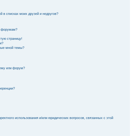
й в списках моих друзей и недругов?
и форумам?
стую страницу!
и?
ные мной темы?
тему или форум?
ференции?
рректного использования и/или юридических вопросов, связанных с этой