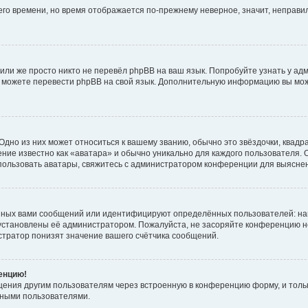
него времени, но время отображается по-прежнему неверное, значит, неправ
или же просто никто не перевёл phpBB на ваш язык. Попробуйте узнать у ад
ами можете перевести phpBB на свой язык. Дополнительную информацию вы мо
дно из них может относиться к вашему званию, обычно это звёздочки, квадр
ние известно как «аватара» и обычно уникально для каждого пользователя. О
использовать аватары, свяжитесь с администратором конференции для выясне
нных вами сообщений или идентифицируют определённых пользователей: на
установлены её администратором. Пожалуйста, не засоряйте конференцию н
тратор понизят значение вашего счётчика сообщений.
ренцию!
щения другим пользователям через встроенную в конференцию форму, и толь
мными пользователями.