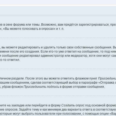
е в окне форума или темы. Возможно, вам придётся зарегистрироваться, пр
 «Вы можете голосовать в опросах» и т. п.
вы можете редактировать и удалять только свои собственные сообщения. В
емени после его создания. Если кто-то уже ответил на сообщение, то под ни
сли сообщение редактировал администратор или модератор, хотя они могут са
о-то ответил.
 личном разделе. После этого вы можете отметить флажком пункт
Присоедини
 вашим сообщениям, сделав соответствующий выбор в параграфе «Отправка 
х, убрав флажок
Присоединить подпись
в форме отправки сообщения.
ите на закладке или перейдите в форму
Создать опрос
под основной формой
ние опросов. Задайте тему и как минимум два варианта ответа в соответству
 которые могут выбрать пользователи при голосовании, с помощью опции «Вар