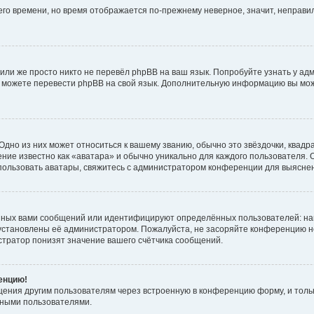
него времени, но время отображается по-прежнему неверное, значит, неправ
или же просто никто не перевёл phpBB на ваш язык. Попробуйте узнать у ад
ами можете перевести phpBB на свой язык. Дополнительную информацию вы мо
дно из них может относиться к вашему званию, обычно это звёздочки, квадр
ние известно как «аватара» и обычно уникально для каждого пользователя. О
использовать аватары, свяжитесь с администратором конференции для выясне
нных вами сообщений или идентифицируют определённых пользователей: на
установлены её администратором. Пожалуйста, не засоряйте конференцию н
тратор понизят значение вашего счётчика сообщений.
ренцию!
щения другим пользователям через встроенную в конференцию форму, и толь
мными пользователями.