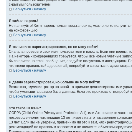
скрытым пользователем.
Вернуться к началу
Я забыл пароль!
Не паникуйте! Хотя пароль нельзя восстановить, можно легко получить
на конференцию.
Вернуться к началу
Я только что зарегистрировался, но не могу войти!
Сначала проверьте свои имя пользователя и пароль. Если они верны, т
На некоторых конференциях требуется, чтобы все новые учётные запис
было прислано email-сообщение, следуйте полученным инструкциям. Есл
что ввели правильный адрес email, попробуйте связаться с администра
Вернуться к началу
Я давно зарегистрирован, но больше не могу войти!
Возможно, администратор по какой-то причине деактивировал или удал
чтобы уменьшить размер базы данных. Если это произошло, попробуйте 
Вернуться к началу
Что такое COPPA?
COPPA (Child Online Privacy and Protection Act), или Акт о защите час
несовершеннолетних младше 13 лет, иметь на это письменное согласи
13 лет. Если вы не уверены, применимо ли это к вам, как к регистриру
рекомендаций по правовым вопросам и не является объектом юридичес
Примечание переводчика: в России данный акт не имеет юридическо