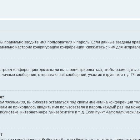
вы правильно вводите имя пользователя и пароль. Если данные введены прав
равильно настроил конфигурацию конференции, свяжитесь с ним для исправле
 настроил конференцию: должны ли вы зарегистрироваться, чтобы размещать 
чные сообщения, отправка email-сообщений, участие в группах и т. д. Регис
я?
ом посещении
, вы сможете оставаться под своим именем на конференции тол
ы вам не приходилось вводить имя пользователя и пароль каждый раз, вы мож
блиотеке, интернет-кафе, университете и т. д. Если пункт
Автоматически вх
й?
ание на конференции
. Выберите
Да
, и вы будете видны только администрат