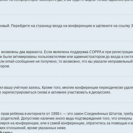
 новый. Перейдите на страницу входа на конференцию и щёлкните на ссылку
З
о возможны два варианта. Если включена поддержка COPPA и при регистрации 
и были активированы пользователями или администратором до входа в систе
и email-сообщение не получено, то возможно, что вы указали неправильный 
тором.
ил вашу учётную запись. Кроме того, многие конференции периодически уда
зарегистрироваться снова и активнее участвовать в дискуссиях.
тных прав ребёнка в интернете от 1998 г. — это закон Соединённых Штатов, т
е родителей. Допустимо наличие иного вида подтверждения того, что опек
ющемуся на конференции, или к самой конференции, обратитесь за помощью к 
ких отношений, кроме указанных ниже.
й силы.