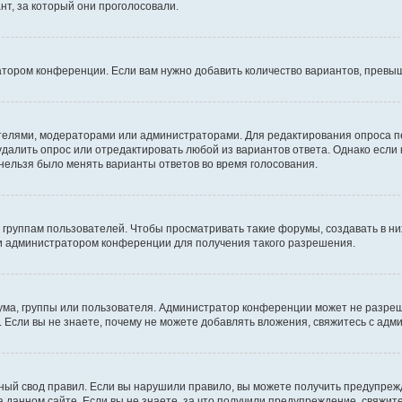
т, за который они проголосовали.
атором конференции. Если вам нужно добавить количество вариантов, превы
дателями, модераторами или администраторами. Для редактирования опроса п
 удалить опрос или отредактировать любой из вариантов ответа. Однако если
 нельзя было менять варианты ответов во время голосования.
руппам пользователей. Чтобы просматривать такие форумы, создавать в них
и администратором конференции для получения такого разрешения.
ма, группы или пользователя. Администратор конференции может не разре
 Если вы не знаете, почему не можете добавлять вложения, свяжитесь с ад
ый свод правил. Если вы нарушили правило, вы можете получить предупреж
 данном сайте. Если вы не знаете, за что получили предупреждение, свяжи