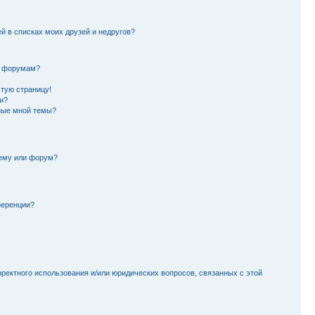
й в списках моих друзей и недругов?
и форумам?
стую страницу!
и?
ные мной темы?
тему или форум?
ференции?
рректного использования и/или юридических вопросов, связанных с этой