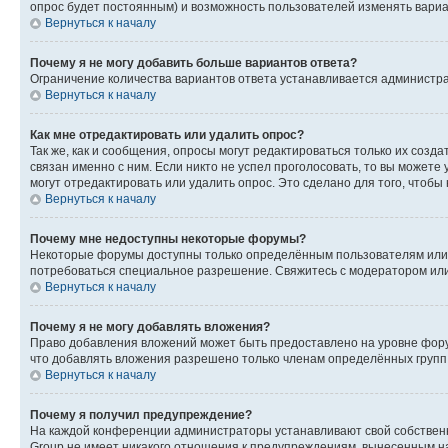
опрос будет постоянным) и возможность пользователей изменять вариан
Вернуться к началу
Почему я не могу добавить больше вариантов ответа?
Ограничение количества вариантов ответа устанавливается администр
Вернуться к началу
Как мне отредактировать или удалить опрос?
Так же, как и сообщения, опросы могут редактироваться только их соз
связан именно с ним. Если никто не успел проголосовать, то вы можете
могут отредактировать или удалить опрос. Это сделано для того, чтобы
Вернуться к началу
Почему мне недоступны некоторые форумы?
Некоторые форумы доступны только определённым пользователям или г
потребоваться специальное разрешение. Свяжитесь с модератором ил
Вернуться к началу
Почему я не могу добавлять вложения?
Право добавления вложений может быть предоставлено на уровне фору
что добавлять вложения разрешено только членам определённых групп.
Вернуться к началу
Почему я получил предупреждение?
На каждой конференции администраторы устанавливают свой собственн
Group не имеет никакого отношения к предупреждениям, вынесенным на