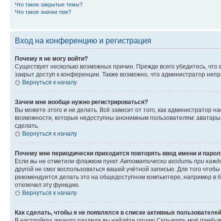
Что такое закрытые темы?
Что такое значки тем?
Вход на конференцию и регистрация
Почему я не могу войти?
Существует несколько возможных причин. Прежде всего убедитесь, что 
закрыт доступ к конференции. Также возможно, что администратор неп
Вернуться к началу
Зачем мне вообще нужно регистрироваться?
Вы можете этого и не делать. Всё зависит от того, как администратор
возможности, которые недоступны анонимным пользователям: аватары, ли
сделать.
Вернуться к началу
Почему мне периодически приходится повторять ввод имени и парол
Если вы не отметили флажком пункт
Автоматически входить при кажд
другой не смог воспользоваться вашей учётной записью. Для того чтоб
рекомендуется делать это на общедоступном компьютере, например в би
отключил эту функцию.
Вернуться к началу
Как сделать, чтобы я не появлялся в списке активных пользователе
В настройках личного раздела вы найдёте опцию
Скрывать моё пребыв