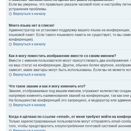
Если вы уверены, что правильно указали часовой пояс и настройку лет
устранения проблемы.
Вернуться к началу
Моего языка нет в списке!
Администратор не установил поддержку вашего языка на конференции, 
языковой пакет. Если такого языкового пакета не существует, то вы с
конференции).
Вернуться к началу
Как я могу поместить изображение вместе со своим именем?
Вместе с именем пользователя могут присутствовать два изображения. О
на ваш статус на конференции. Другое, обычно более крупное, изображе
зависит, какие аватары могут быть использованы. Если вы не можете 
Вернуться к началу
Что такое звание и как я могу изменить его?
Звания, отображаемые под вашим именем, отражают количество созда
напрямую изменять наименования званий на конференции, так как они 
На большинстве конференций это запрещено, и модератор или админис
Вернуться к началу
Когда я щёлкаю по ссылке «email», от меня требуют войти на конфе
Только зарегистрированные пользователи могут отправлять email-сооб
того, чтобы предотвратить злоупотребления почтовой системой анони
Вернуться к началу