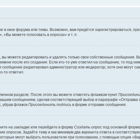
е в окне форума или темы. Возможно, вам придётся зарегистрироваться, пр
 «Вы можете голосовать в опросах» и т. п.
вы можете редактировать и удалять только свои собственные сообщения. В
емени после его создания. Если кто-то уже ответил на сообщение, то под ни
сли сообщение редактировал администратор или модератор, хотя они могут са
о-то ответил.
 личном разделе. После этого вы можете отметить флажком пункт
Присоедини
 вашим сообщениям, сделав соответствующий выбор в параграфе «Отправка 
х, убрав флажок
Присоединить подпись
в форме отправки сообщения.
ите на закладке или перейдите в форму
Создать опрос
под основной формой
ние опросов. Задайте тему и как минимум два варианта ответа в соответству
 которые могут выбрать пользователи при голосовании, с помощью опции «Вар