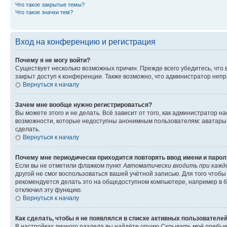
Что такое закрытые темы?
Что такое значки тем?
Вход на конференцию и регистрация
Почему я не могу войти?
Существует несколько возможных причин. Прежде всего убедитесь, что 
закрыт доступ к конференции. Также возможно, что администратор неп
Вернуться к началу
Зачем мне вообще нужно регистрироваться?
Вы можете этого и не делать. Всё зависит от того, как администратор
возможности, которые недоступны анонимным пользователям: аватары, ли
сделать.
Вернуться к началу
Почему мне периодически приходится повторять ввод имени и парол
Если вы не отметили флажком пункт
Автоматически входить при кажд
другой не смог воспользоваться вашей учётной записью. Для того чтоб
рекомендуется делать это на общедоступном компьютере, например в би
отключил эту функцию.
Вернуться к началу
Как сделать, чтобы я не появлялся в списке активных пользователе
В настройках личного раздела вы найдёте опцию
Скрывать моё пребыв