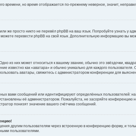
него времени, но время отображается по-прежнему неверное, значит, неправ
или же просто никто не перевёл phpBB на ваш язык. Попробуйте узнать у ад
ами можете перевести phpBB на свой язык. Дополнительную информацию вы мо
дно из них может относиться к вашему званию, обычно это звёздочки, квадр
ние известно как «аватара» и обычно уникально для каждого пользователя. О
использовать аватары, свяжитесь с администратором конференции для выясне
нных вами сообщений или идентифицируют определённых пользователей: на
установлены её администратором. Пожалуйста, не засоряйте конференцию н
тратор понизят значение вашего счётчика сообщений.
ренцию!
щения другим пользователям через встроенную в конференцию форму, и толь
мными пользователями.