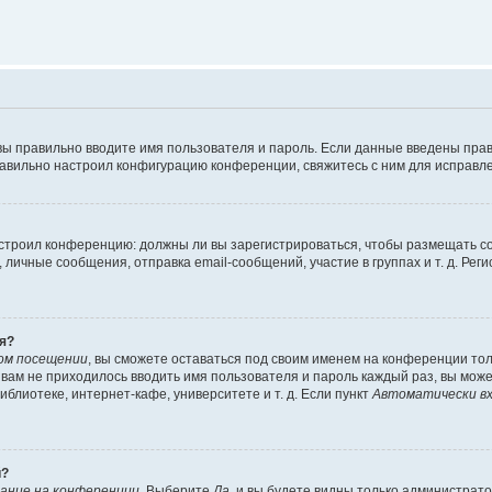
вы правильно вводите имя пользователя и пароль. Если данные введены прав
равильно настроил конфигурацию конференции, свяжитесь с ним для исправле
 настроил конференцию: должны ли вы зарегистрироваться, чтобы размещать 
чные сообщения, отправка email-сообщений, участие в группах и т. д. Регис
я?
ом посещении
, вы сможете оставаться под своим именем на конференции тол
ы вам не приходилось вводить имя пользователя и пароль каждый раз, вы мож
блиотеке, интернет-кафе, университете и т. д. Если пункт
Автоматически вх
й?
ание на конференции
. Выберите
Да
, и вы будете видны только администрат