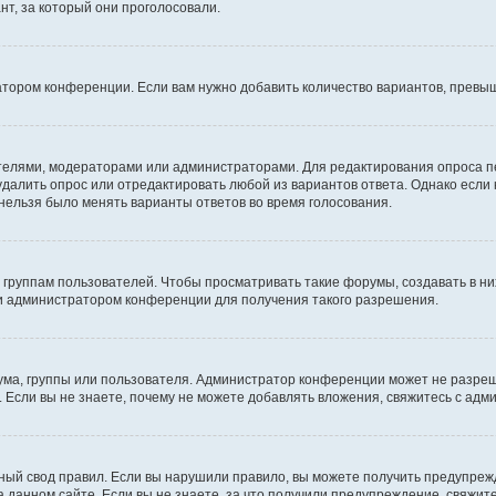
т, за который они проголосовали.
атором конференции. Если вам нужно добавить количество вариантов, превы
дателями, модераторами или администраторами. Для редактирования опроса п
 удалить опрос или отредактировать любой из вариантов ответа. Однако если
 нельзя было менять варианты ответов во время голосования.
руппам пользователей. Чтобы просматривать такие форумы, создавать в них
и администратором конференции для получения такого разрешения.
ма, группы или пользователя. Администратор конференции может не разре
 Если вы не знаете, почему не можете добавлять вложения, свяжитесь с ад
ый свод правил. Если вы нарушили правило, вы можете получить предупреж
 данном сайте. Если вы не знаете, за что получили предупреждение, свяжи