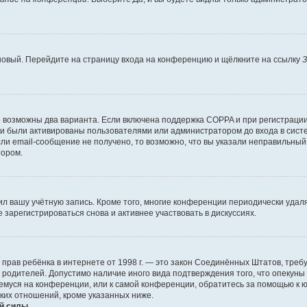
 новый. Перейдите на страницу входа на конференцию и щёлкните на ссылку
З
о возможны два варианта. Если включена поддержка COPPA и при регистрации 
и были активированы пользователями или администратором до входа в систе
и email-сообщение не получено, то возможно, что вы указали неправильный 
тором.
ил вашу учётную запись. Кроме того, многие конференции периодически уда
зарегистрироваться снова и активнее участвовать в дискуссиях.
тных прав ребёнка в интернете от 1998 г. — это закон Соединённых Штатов, т
е родителей. Допустимо наличие иного вида подтверждения того, что опек
ющемуся на конференции, или к самой конференции, обратитесь за помощью к 
ких отношений, кроме указанных ниже.
й силы.