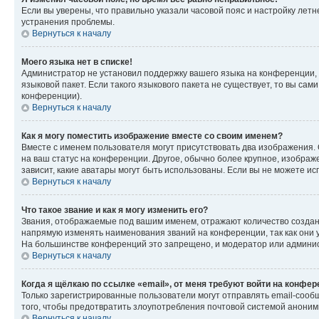
Если вы уверены, что правильно указали часовой пояс и настройку лет
устранения проблемы.
Вернуться к началу
Моего языка нет в списке!
Администратор не установил поддержку вашего языка на конференции, 
языковой пакет. Если такого языкового пакета не существует, то вы с
конференции).
Вернуться к началу
Как я могу поместить изображение вместе со своим именем?
Вместе с именем пользователя могут присутствовать два изображения. О
на ваш статус на конференции. Другое, обычно более крупное, изображе
зависит, какие аватары могут быть использованы. Если вы не можете 
Вернуться к началу
Что такое звание и как я могу изменить его?
Звания, отображаемые под вашим именем, отражают количество созда
напрямую изменять наименования званий на конференции, так как они 
На большинстве конференций это запрещено, и модератор или админис
Вернуться к началу
Когда я щёлкаю по ссылке «email», от меня требуют войти на конфе
Только зарегистрированные пользователи могут отправлять email-сооб
того, чтобы предотвратить злоупотребления почтовой системой анони
Вернуться к началу