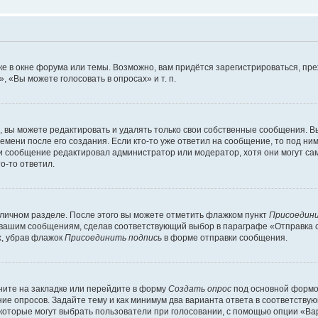
е в окне форума или темы. Возможно, вам придётся зарегистрироваться, пр
 «Вы можете голосовать в опросах» и т. п.
вы можете редактировать и удалять только свои собственные сообщения. В
емени после его создания. Если кто-то уже ответил на сообщение, то под ни
сли сообщение редактировал администратор или модератор, хотя они могут са
о-то ответил.
 личном разделе. После этого вы можете отметить флажком пункт
Присоедини
 вашим сообщениям, сделав соответствующий выбор в параграфе «Отправка 
х, убрав флажок
Присоединить подпись
в форме отправки сообщения.
ите на закладке или перейдите в форму
Создать опрос
под основной формой
ние опросов. Задайте тему и как минимум два варианта ответа в соответству
 которые могут выбрать пользователи при голосовании, с помощью опции «Вар