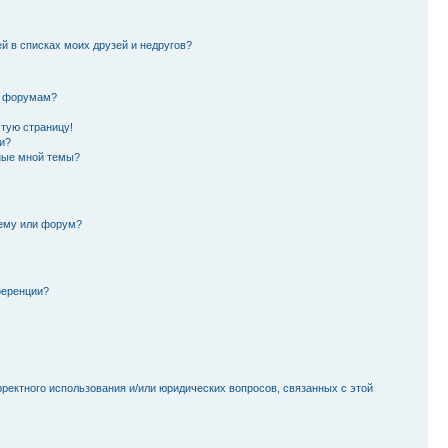
й в списках моих друзей и недругов?
и форумам?
стую страницу!
и?
ные мной темы?
тему или форум?
ференции?
рректного использования и/или юридических вопросов, связанных с этой