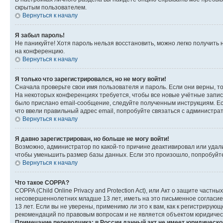
скрытым пользователем.
Вернуться к началу
Я забыл пароль!
Не паникуйте! Хотя пароль нельзя восстановить, можно легко получить
на конференцию.
Вернуться к началу
Я только что зарегистрировался, но не могу войти!
Сначала проверьте свои имя пользователя и пароль. Если они верны, т
На некоторых конференциях требуется, чтобы все новые учётные запис
было прислано email-сообщение, следуйте полученным инструкциям. Есл
что ввели правильный адрес email, попробуйте связаться с администра
Вернуться к началу
Я давно зарегистрирован, но больше не могу войти!
Возможно, администратор по какой-то причине деактивировал или удал
чтобы уменьшить размер базы данных. Если это произошло, попробуйте 
Вернуться к началу
Что такое COPPA?
COPPA (Child Online Privacy and Protection Act), или Акт о защите час
несовершеннолетних младше 13 лет, иметь на это письменное согласи
13 лет. Если вы не уверены, применимо ли это к вам, как к регистриру
рекомендаций по правовым вопросам и не является объектом юридичес
Примечание переводчика: в России данный акт не имеет юридическо