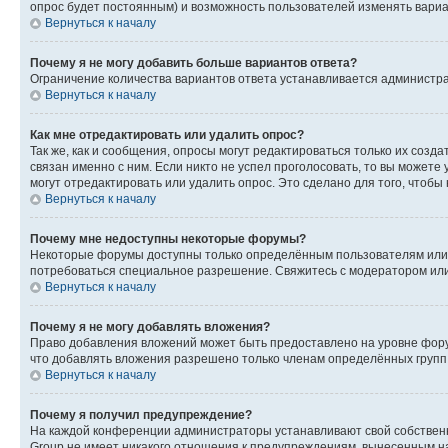
опрос будет постоянным) и возможность пользователей изменять вариан
Вернуться к началу
Почему я не могу добавить больше вариантов ответа?
Ограничение количества вариантов ответа устанавливается администр
Вернуться к началу
Как мне отредактировать или удалить опрос?
Так же, как и сообщения, опросы могут редактироваться только их соз
связан именно с ним. Если никто не успел проголосовать, то вы можете
могут отредактировать или удалить опрос. Это сделано для того, чтобы
Вернуться к началу
Почему мне недоступны некоторые форумы?
Некоторые форумы доступны только определённым пользователям или г
потребоваться специальное разрешение. Свяжитесь с модератором ил
Вернуться к началу
Почему я не могу добавлять вложения?
Право добавления вложений может быть предоставлено на уровне фору
что добавлять вложения разрешено только членам определённых групп.
Вернуться к началу
Почему я получил предупреждение?
На каждой конференции администраторы устанавливают свой собственн
Group не имеет никакого отношения к предупреждениям, вынесенным на