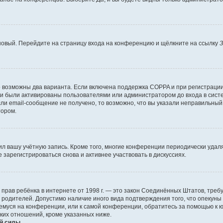
 новый. Перейдите на страницу входа на конференцию и щёлкните на ссылку
З
о возможны два варианта. Если включена поддержка COPPA и при регистрации 
и были активированы пользователями или администратором до входа в систе
и email-сообщение не получено, то возможно, что вы указали неправильный 
тором.
ил вашу учётную запись. Кроме того, многие конференции периодически уда
зарегистрироваться снова и активнее участвовать в дискуссиях.
тных прав ребёнка в интернете от 1998 г. — это закон Соединённых Штатов, т
е родителей. Допустимо наличие иного вида подтверждения того, что опек
ющемуся на конференции, или к самой конференции, обратитесь за помощью к 
ких отношений, кроме указанных ниже.
й силы.