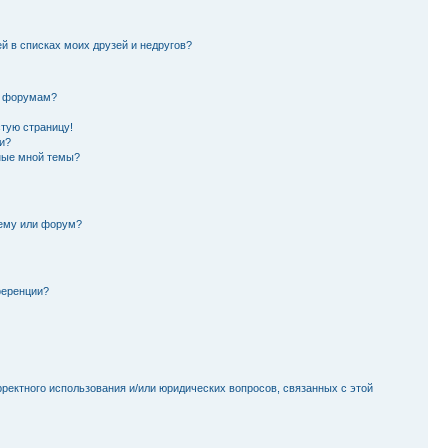
й в списках моих друзей и недругов?
и форумам?
стую страницу!
и?
ные мной темы?
тему или форум?
ференции?
рректного использования и/или юридических вопросов, связанных с этой