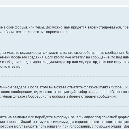
е в окне форума или темы. Возможно, вам придётся зарегистрироваться, пр
 «Вы можете голосовать в опросах» и т. п.
вы можете редактировать и удалять только свои собственные сообщения. В
емени после его создания. Если кто-то уже ответил на сообщение, то под ни
сли сообщение редактировал администратор или модератор, хотя они могут са
о-то ответил.
 личном разделе. После этого вы можете отметить флажком пункт
Присоедини
 вашим сообщениям, сделав соответствующий выбор в параграфе «Отправка 
х, убрав флажок
Присоединить подпись
в форме отправки сообщения.
ите на закладке или перейдите в форму
Создать опрос
под основной формой
ние опросов. Задайте тему и как минимум два варианта ответа в соответству
 которые могут выбрать пользователи при голосовании, с помощью опции «Вар