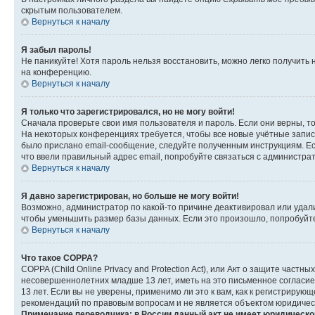
скрытым пользователем.
Вернуться к началу
Я забыл пароль!
Не паникуйте! Хотя пароль нельзя восстановить, можно легко получить
на конференцию.
Вернуться к началу
Я только что зарегистрировался, но не могу войти!
Сначала проверьте свои имя пользователя и пароль. Если они верны, т
На некоторых конференциях требуется, чтобы все новые учётные запис
было прислано email-сообщение, следуйте полученным инструкциям. Есл
что ввели правильный адрес email, попробуйте связаться с администра
Вернуться к началу
Я давно зарегистрирован, но больше не могу войти!
Возможно, администратор по какой-то причине деактивировал или удал
чтобы уменьшить размер базы данных. Если это произошло, попробуйте 
Вернуться к началу
Что такое COPPA?
COPPA (Child Online Privacy and Protection Act), или Акт о защите час
несовершеннолетних младше 13 лет, иметь на это письменное согласи
13 лет. Если вы не уверены, применимо ли это к вам, как к регистриру
рекомендаций по правовым вопросам и не является объектом юридичес
Примечание переводчика: в России данный акт не имеет юридическо