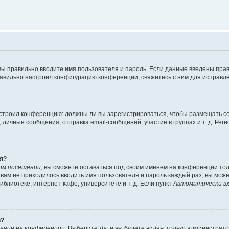
вы правильно вводите имя пользователя и пароль. Если данные введены прав
равильно настроил конфигурацию конференции, свяжитесь с ним для исправле
 настроил конференцию: должны ли вы зарегистрироваться, чтобы размещать 
чные сообщения, отправка email-сообщений, участие в группах и т. д. Регис
я?
ом посещении
, вы сможете оставаться под своим именем на конференции тол
ы вам не приходилось вводить имя пользователя и пароль каждый раз, вы мож
блиотеке, интернет-кафе, университете и т. д. Если пункт
Автоматически вх
й?
ание на конференции
. Выберите
Да
, и вы будете видны только администрат