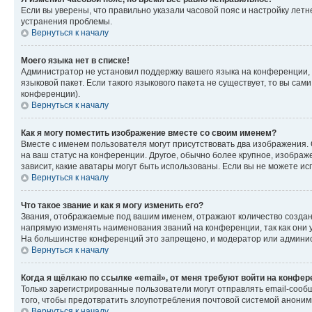
Если вы уверены, что правильно указали часовой пояс и настройку лет
устранения проблемы.
Вернуться к началу
Моего языка нет в списке!
Администратор не установил поддержку вашего языка на конференции, 
языковой пакет. Если такого языкового пакета не существует, то вы с
конференции).
Вернуться к началу
Как я могу поместить изображение вместе со своим именем?
Вместе с именем пользователя могут присутствовать два изображения. О
на ваш статус на конференции. Другое, обычно более крупное, изображе
зависит, какие аватары могут быть использованы. Если вы не можете 
Вернуться к началу
Что такое звание и как я могу изменить его?
Звания, отображаемые под вашим именем, отражают количество созда
напрямую изменять наименования званий на конференции, так как они 
На большинстве конференций это запрещено, и модератор или админис
Вернуться к началу
Когда я щёлкаю по ссылке «email», от меня требуют войти на конфе
Только зарегистрированные пользователи могут отправлять email-сооб
того, чтобы предотвратить злоупотребления почтовой системой анони
Вернуться к началу