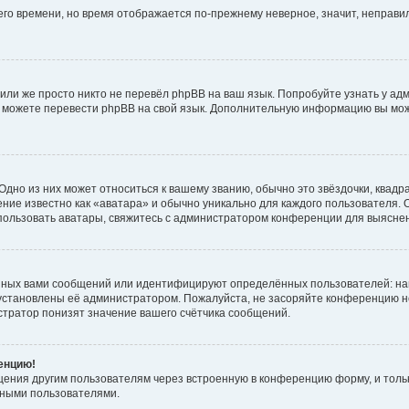
него времени, но время отображается по-прежнему неверное, значит, неправ
или же просто никто не перевёл phpBB на ваш язык. Попробуйте узнать у ад
ами можете перевести phpBB на свой язык. Дополнительную информацию вы мо
дно из них может относиться к вашему званию, обычно это звёздочки, квадр
ние известно как «аватара» и обычно уникально для каждого пользователя. О
использовать аватары, свяжитесь с администратором конференции для выясне
нных вами сообщений или идентифицируют определённых пользователей: на
установлены её администратором. Пожалуйста, не засоряйте конференцию н
тратор понизят значение вашего счётчика сообщений.
ренцию!
щения другим пользователям через встроенную в конференцию форму, и толь
мными пользователями.