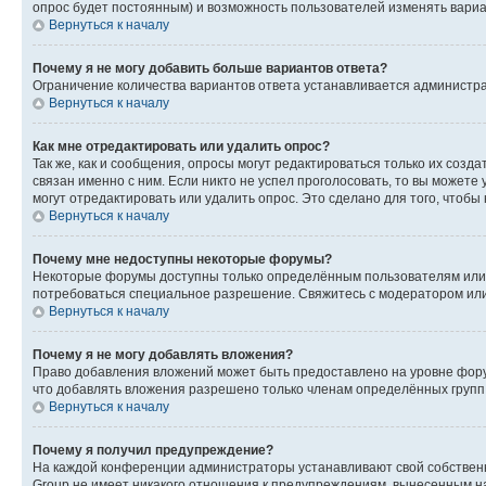
опрос будет постоянным) и возможность пользователей изменять вариан
Вернуться к началу
Почему я не могу добавить больше вариантов ответа?
Ограничение количества вариантов ответа устанавливается администр
Вернуться к началу
Как мне отредактировать или удалить опрос?
Так же, как и сообщения, опросы могут редактироваться только их соз
связан именно с ним. Если никто не успел проголосовать, то вы можете
могут отредактировать или удалить опрос. Это сделано для того, чтобы
Вернуться к началу
Почему мне недоступны некоторые форумы?
Некоторые форумы доступны только определённым пользователям или г
потребоваться специальное разрешение. Свяжитесь с модератором ил
Вернуться к началу
Почему я не могу добавлять вложения?
Право добавления вложений может быть предоставлено на уровне фору
что добавлять вложения разрешено только членам определённых групп.
Вернуться к началу
Почему я получил предупреждение?
На каждой конференции администраторы устанавливают свой собственн
Group не имеет никакого отношения к предупреждениям, вынесенным на