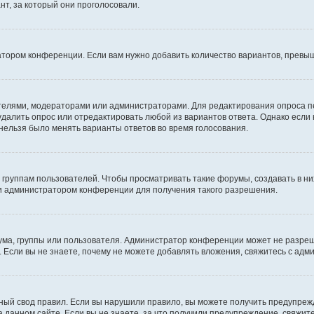
т, за который они проголосовали.
атором конференции. Если вам нужно добавить количество вариантов, превы
дателями, модераторами или администраторами. Для редактирования опроса п
 удалить опрос или отредактировать любой из вариантов ответа. Однако если
 нельзя было менять варианты ответов во время голосования.
руппам пользователей. Чтобы просматривать такие форумы, создавать в них
и администратором конференции для получения такого разрешения.
ма, группы или пользователя. Администратор конференции может не разре
 Если вы не знаете, почему не можете добавлять вложения, свяжитесь с ад
ый свод правил. Если вы нарушили правило, вы можете получить предупреж
 данном сайте. Если вы не знаете, за что получили предупреждение, свяжи