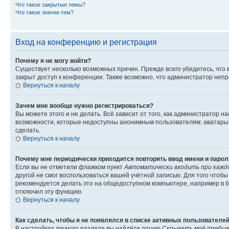
Что такое закрытые темы?
Что такое значки тем?
Вход на конференцию и регистрация
Почему я не могу войти?
Существует несколько возможных причин. Прежде всего убедитесь, что 
закрыт доступ к конференции. Также возможно, что администратор неп
Вернуться к началу
Зачем мне вообще нужно регистрироваться?
Вы можете этого и не делать. Всё зависит от того, как администратор
возможности, которые недоступны анонимным пользователям: аватары, ли
сделать.
Вернуться к началу
Почему мне периодически приходится повторять ввод имени и парол
Если вы не отметили флажком пункт
Автоматически входить при кажд
другой не смог воспользоваться вашей учётной записью. Для того чтоб
рекомендуется делать это на общедоступном компьютере, например в би
отключил эту функцию.
Вернуться к началу
Как сделать, чтобы я не появлялся в списке активных пользователе
В настройках личного раздела вы найдёте опцию
Скрывать моё пребыв