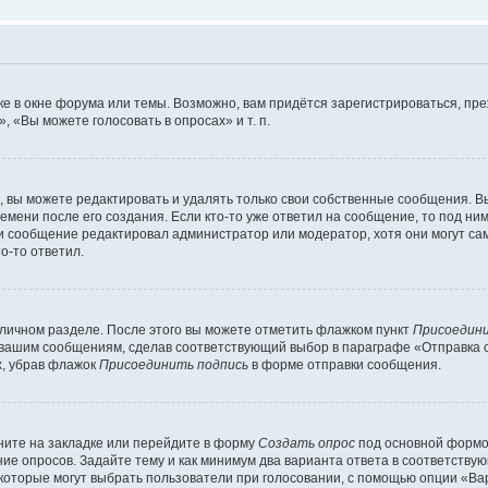
е в окне форума или темы. Возможно, вам придётся зарегистрироваться, пр
 «Вы можете голосовать в опросах» и т. п.
вы можете редактировать и удалять только свои собственные сообщения. В
емени после его создания. Если кто-то уже ответил на сообщение, то под ни
сли сообщение редактировал администратор или модератор, хотя они могут са
о-то ответил.
 личном разделе. После этого вы можете отметить флажком пункт
Присоедини
 вашим сообщениям, сделав соответствующий выбор в параграфе «Отправка 
х, убрав флажок
Присоединить подпись
в форме отправки сообщения.
ите на закладке или перейдите в форму
Создать опрос
под основной формой
ние опросов. Задайте тему и как минимум два варианта ответа в соответству
 которые могут выбрать пользователи при голосовании, с помощью опции «Вар