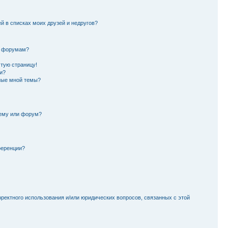
й в списках моих друзей и недругов?
и форумам?
стую страницу!
и?
ные мной темы?
тему или форум?
ференции?
рректного использования и/или юридических вопросов, связанных с этой