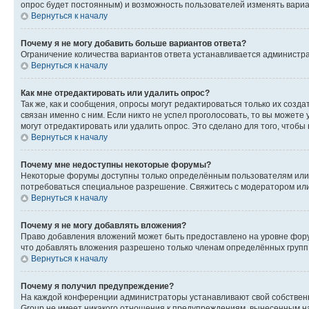
опрос будет постоянным) и возможность пользователей изменять вариан
Вернуться к началу
Почему я не могу добавить больше вариантов ответа?
Ограничение количества вариантов ответа устанавливается администр
Вернуться к началу
Как мне отредактировать или удалить опрос?
Так же, как и сообщения, опросы могут редактироваться только их соз
связан именно с ним. Если никто не успел проголосовать, то вы можете
могут отредактировать или удалить опрос. Это сделано для того, чтобы
Вернуться к началу
Почему мне недоступны некоторые форумы?
Некоторые форумы доступны только определённым пользователям или г
потребоваться специальное разрешение. Свяжитесь с модератором ил
Вернуться к началу
Почему я не могу добавлять вложения?
Право добавления вложений может быть предоставлено на уровне фору
что добавлять вложения разрешено только членам определённых групп.
Вернуться к началу
Почему я получил предупреждение?
На каждой конференции администраторы устанавливают свой собственн
Group не имеет никакого отношения к предупреждениям, вынесенным на