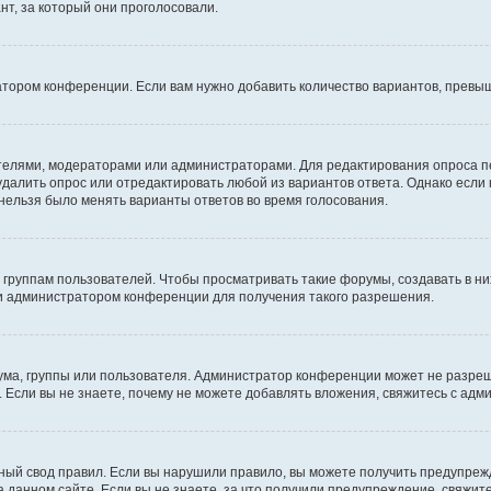
т, за который они проголосовали.
атором конференции. Если вам нужно добавить количество вариантов, превы
дателями, модераторами или администраторами. Для редактирования опроса п
 удалить опрос или отредактировать любой из вариантов ответа. Однако если
 нельзя было менять варианты ответов во время голосования.
руппам пользователей. Чтобы просматривать такие форумы, создавать в них
и администратором конференции для получения такого разрешения.
ма, группы или пользователя. Администратор конференции может не разре
 Если вы не знаете, почему не можете добавлять вложения, свяжитесь с ад
ый свод правил. Если вы нарушили правило, вы можете получить предупреж
 данном сайте. Если вы не знаете, за что получили предупреждение, свяжи