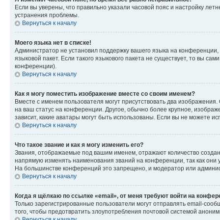
Если вы уверены, что правильно указали часовой пояс и настройку лет
устранения проблемы.
Вернуться к началу
Моего языка нет в списке!
Администратор не установил поддержку вашего языка на конференции, 
языковой пакет. Если такого языкового пакета не существует, то вы с
конференции).
Вернуться к началу
Как я могу поместить изображение вместе со своим именем?
Вместе с именем пользователя могут присутствовать два изображения. О
на ваш статус на конференции. Другое, обычно более крупное, изображе
зависит, какие аватары могут быть использованы. Если вы не можете 
Вернуться к началу
Что такое звание и как я могу изменить его?
Звания, отображаемые под вашим именем, отражают количество созда
напрямую изменять наименования званий на конференции, так как они 
На большинстве конференций это запрещено, и модератор или админис
Вернуться к началу
Когда я щёлкаю по ссылке «email», от меня требуют войти на конфе
Только зарегистрированные пользователи могут отправлять email-сооб
того, чтобы предотвратить злоупотребления почтовой системой анони
Вернуться к началу