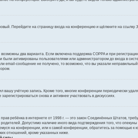
 новый. Перейдите на страницу входа на конференцию и щёлкните на ссылку
З
о возможны два варианта. Если включена поддержка COPPA и при регистрации 
и были активированы пользователями или администратором до входа в систе
и email-сообщение не получено, то возможно, что вы указали неправильный 
тором.
ил вашу учётную запись. Кроме того, многие конференции периодически уда
зарегистрироваться снова и активнее участвовать в дискуссиях.
тных прав ребёнка в интернете от 1998 г. — это закон Соединённых Штатов, т
е родителей. Допустимо наличие иного вида подтверждения того, что опек
ющемуся на конференции, или к самой конференции, обратитесь за помощью к 
ких отношений, кроме указанных ниже.
й силы.