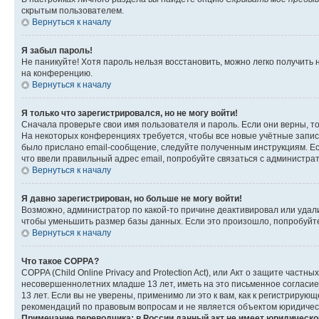
скрытым пользователем.
Вернуться к началу
Я забыл пароль!
Не паникуйте! Хотя пароль нельзя восстановить, можно легко получить
на конференцию.
Вернуться к началу
Я только что зарегистрировался, но не могу войти!
Сначала проверьте свои имя пользователя и пароль. Если они верны, т
На некоторых конференциях требуется, чтобы все новые учётные запис
было прислано email-сообщение, следуйте полученным инструкциям. Есл
что ввели правильный адрес email, попробуйте связаться с администра
Вернуться к началу
Я давно зарегистрирован, но больше не могу войти!
Возможно, администратор по какой-то причине деактивировал или удал
чтобы уменьшить размер базы данных. Если это произошло, попробуйте 
Вернуться к началу
Что такое COPPA?
COPPA (Child Online Privacy and Protection Act), или Акт о защите час
несовершеннолетних младше 13 лет, иметь на это письменное согласи
13 лет. Если вы не уверены, применимо ли это к вам, как к регистриру
рекомендаций по правовым вопросам и не является объектом юридичес
Примечание переводчика: в России данный акт не имеет юридическо