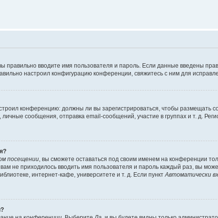
вы правильно вводите имя пользователя и пароль. Если данные введены прав
равильно настроил конфигурацию конференции, свяжитесь с ним для исправле
 настроил конференцию: должны ли вы зарегистрироваться, чтобы размещать 
чные сообщения, отправка email-сообщений, участие в группах и т. д. Регис
я?
ом посещении
, вы сможете оставаться под своим именем на конференции тол
ы вам не приходилось вводить имя пользователя и пароль каждый раз, вы мож
блиотеке, интернет-кафе, университете и т. д. Если пункт
Автоматически вх
й?
ание на конференции
. Выберите
Да
, и вы будете видны только администрат