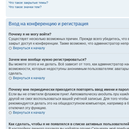
Что такое закрытые темы?
Что такое значки тем?
Вход на конференцию и регистрация
Почему я не могу войти?
Существует несколько возможных причин. Прежде всего убедитесь, что 
закрыт доступ к конференции. Также возможно, что администратор неп
Вернуться к началу
Зачем мне вообще нужно регистрироваться?
Вы можете этого и не делать. Всё зависит от того, как администратор
возможности, которые недоступны анонимным пользователям: аватары, ли
сделать.
Вернуться к началу
Почему мне периодически приходится повторять ввод имени и парол
Если вы не отметили флажком пункт
Автоматически входить при кажд
другой не смог воспользоваться вашей учётной записью. Для того чтоб
рекомендуется делать это на общедоступном компьютере, например в би
отключил эту функцию.
Вернуться к началу
Как сделать, чтобы я не появлялся в списке активных пользователе
В настройках личного раздела вы найдёте опцию
Скрывать моё пребыв