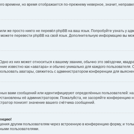
него времени, но время отображается по-прежнему неверное, значит, неправ
или же просто никто не перевёл phpBB на ваш язык. Попробуйте узнать у ад
ами можете перевести phpBB на свой язык. Дополнительную информацию вы мо
дно из них может относиться к вашему званию, обычно это звёздочки, квадр
ние известно как «аватара» и обычно уникально для каждого пользователя. О
использовать аватары, свяжитесь с администратором конференции для выясне
нных вами сообщений или идентифицируют определённых пользователей: на
установлены её администратором. Пожалуйста, не засоряйте конференцию н
тратор понизят значение вашего счётчика сообщений.
ренцию!
щения другим пользователям через встроенную в конференцию форму, и толь
мными пользователями.