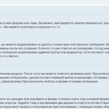
е в окне форума или темы. Возможно, вам придётся зарегистрироваться, пр
 «Вы можете голосовать в опросах» и т. п.
вы можете редактировать и удалять только свои собственные сообщения. В
емени после его создания. Если кто-то уже ответил на сообщение, то под ни
сли сообщение редактировал администратор или модератор, хотя они могут са
о-то ответил.
 личном разделе. После этого вы можете отметить флажком пункт
Присоедини
 вашим сообщениям, сделав соответствующий выбор в параграфе «Отправка 
х, убрав флажок
Присоединить подпись
в форме отправки сообщения.
ите на закладке или перейдите в форму
Создать опрос
под основной формой
ние опросов. Задайте тему и как минимум два варианта ответа в соответству
 которые могут выбрать пользователи при голосовании, с помощью опции «Вар