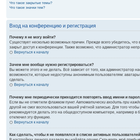
Что такое закрытые темы?
Что такое значки тем?
Вход на конференцию и регистрация
Почему я не могу войти?
Существует несколько возможных причин. Прежде всего убедитесь, что 
закрыт доступ к конференции. Также возможно, что администратор неп
Вернуться к началу
Зачем мне вообще нужно регистрироваться?
Вы можете этого и не делать. Всё зависит от того, как администратор
возможности, которые недоступны анонимным пользователям: аватары, ли
сделать.
Вернуться к началу
Почему мне периодически приходится повторять ввод имени и парол
Если вы не отметили флажком пункт
Автоматически входить при кажд
другой не смог воспользоваться вашей учётной записью. Для того чтоб
рекомендуется делать это на общедоступном компьютере, например в би
отключил эту функцию.
Вернуться к началу
Как сделать, чтобы я не появлялся в списке активных пользователе
В настройках личного раздела вы найдёте опцию
Скрывать моё пребыв