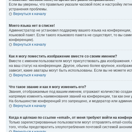
Если вы уверены, что правильно указали часовой пояс и настройку лет
устранения проблемы.
Вернуться к началу
Моего языка нет в списке!
Администратор не установил поддержку вашего языка на конференции, 
языковой пакет. Если такого языкового пакета не существует, то вы с
конференции).
Вернуться к началу
Как я могу поместить изображение вместе со своим именем?
Вместе с именем пользователя могут присутствовать два изображения. О
на ваш статус на конференции. Другое, обычно более крупное, изображе
зависит, какие аватары могут быть использованы. Если вы не можете 
Вернуться к началу
Что такое звание и как я могу изменить его?
Звания, отображаемые под вашим именем, отражают количество созда
напрямую изменять наименования званий на конференции, так как они 
На большинстве конференций это запрещено, и модератор или админис
Вернуться к началу
Когда я щёлкаю по ссылке «email», от меня требуют войти на конфе
Только зарегистрированные пользователи могут отправлять email-сооб
того, чтобы предотвратить злоупотребления почтовой системой анони
Вернуться к началу