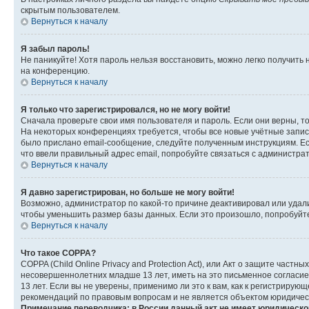
скрытым пользователем.
Вернуться к началу
Я забыл пароль!
Не паникуйте! Хотя пароль нельзя восстановить, можно легко получить
на конференцию.
Вернуться к началу
Я только что зарегистрировался, но не могу войти!
Сначала проверьте свои имя пользователя и пароль. Если они верны, т
На некоторых конференциях требуется, чтобы все новые учётные запис
было прислано email-сообщение, следуйте полученным инструкциям. Есл
что ввели правильный адрес email, попробуйте связаться с администра
Вернуться к началу
Я давно зарегистрирован, но больше не могу войти!
Возможно, администратор по какой-то причине деактивировал или удал
чтобы уменьшить размер базы данных. Если это произошло, попробуйте 
Вернуться к началу
Что такое COPPA?
COPPA (Child Online Privacy and Protection Act), или Акт о защите час
несовершеннолетних младше 13 лет, иметь на это письменное согласи
13 лет. Если вы не уверены, применимо ли это к вам, как к регистриру
рекомендаций по правовым вопросам и не является объектом юридичес
Примечание переводчика: в России данный акт не имеет юридическо