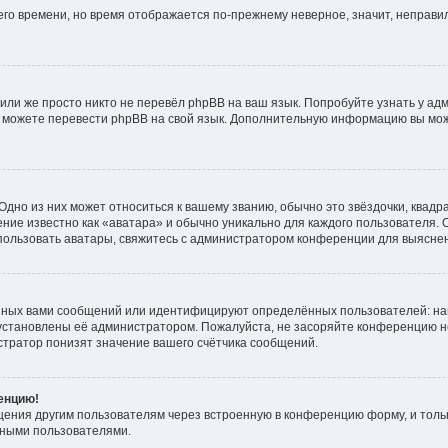
него времени, но время отображается по-прежнему неверное, значит, неправ
или же просто никто не перевёл phpBB на ваш язык. Попробуйте узнать у ад
ами можете перевести phpBB на свой язык. Дополнительную информацию вы мо
дно из них может относиться к вашему званию, обычно это звёздочки, квадр
ние известно как «аватара» и обычно уникально для каждого пользователя. О
использовать аватары, свяжитесь с администратором конференции для выясне
нных вами сообщений или идентифицируют определённых пользователей: на
установлены её администратором. Пожалуйста, не засоряйте конференцию н
тратор понизят значение вашего счётчика сообщений.
ренцию!
щения другим пользователям через встроенную в конференцию форму, и толь
мными пользователями.