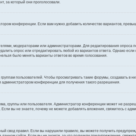
т, за который они проголосовали.
атором конференции. Если вам нужно добавить количество вариантов, превы
дателями, модераторами или администраторами. Для редактирования опроса п
 удалить опрос или отредактировать любой из вариантов ответа. Однако если
 нельзя было менять варианты ответов во время голосования.
руппам пользователей. Чтобы просматривать такие форумы, создавать в них
и администратором конференции для получения такого разрешения.
ма, группы или пользователя. Администратор конференции может не разре
 Если вы не знаете, почему не можете добавлять вложения, свяжитесь с ад
ый свод правил. Если вы нарушили правило, вы можете получить предупреж
 данном сайте. Если вы не знаете, за что получили предупреждение, свяжи