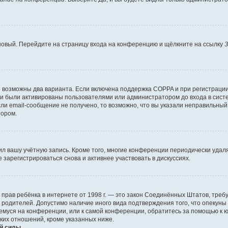
 новый. Перейдите на страницу входа на конференцию и щёлкните на ссылку
З
о возможны два варианта. Если включена поддержка COPPA и при регистрации 
и были активированы пользователями или администратором до входа в систе
и email-сообщение не получено, то возможно, что вы указали неправильный 
тором.
ил вашу учётную запись. Кроме того, многие конференции периодически уда
зарегистрироваться снова и активнее участвовать в дискуссиях.
тных прав ребёнка в интернете от 1998 г. — это закон Соединённых Штатов, т
е родителей. Допустимо наличие иного вида подтверждения того, что опек
ющемуся на конференции, или к самой конференции, обратитесь за помощью к 
ких отношений, кроме указанных ниже.
й силы.