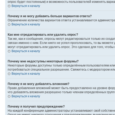
опрос будет постоянным) и возможность пользователей изменять вариан
Вернуться к началу
Почему я не могу добавить больше вариантов ответа?
Ограничение количества вариантов ответа устанавливается администр
Вернуться к началу
Как мне отредактировать или удалить опрос?
Так же, как и сообщения, опросы могут редактироваться только их соз
связан именно с ним. Если никто не успел проголосовать, то вы можете
могут отредактировать или удалить опрос. Это сделано для того, чтобы
Вернуться к началу
Почему мне недоступны некоторые форумы?
Некоторые форумы доступны только определённым пользователям или г
потребоваться специальное разрешение. Свяжитесь с модератором ил
Вернуться к началу
Почему я не могу добавлять вложения?
Право добавления вложений может быть предоставлено на уровне фору
что добавлять вложения разрешено только членам определённых групп.
Вернуться к началу
Почему я получил предупреждение?
На каждой конференции администраторы устанавливают свой собственн
Group не имеет никакого отношения к предупреждениям, вынесенным на