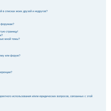
й в списках моих друзей и недругов?
и форумам?
стую страницу!
и?
ные мной темы?
тему или форум?
ференции?
рректного использования и/или юридических вопросов, связанных с этой