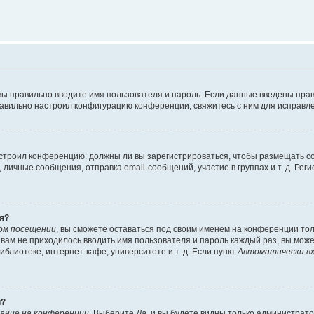
вы правильно вводите имя пользователя и пароль. Если данные введены прав
равильно настроил конфигурацию конференции, свяжитесь с ним для исправле
 настроил конференцию: должны ли вы зарегистрироваться, чтобы размещать 
чные сообщения, отправка email-сообщений, участие в группах и т. д. Регис
я?
ом посещении
, вы сможете оставаться под своим именем на конференции тол
ы вам не приходилось вводить имя пользователя и пароль каждый раз, вы мож
блиотеке, интернет-кафе, университете и т. д. Если пункт
Автоматически вх
й?
ание на конференции
. Выберите
Да
, и вы будете видны только администрат