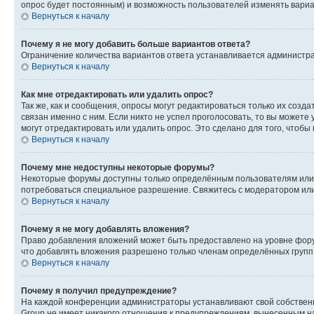
опрос будет постоянным) и возможность пользователей изменять вариан
Вернуться к началу
Почему я не могу добавить больше вариантов ответа?
Ограничение количества вариантов ответа устанавливается администр
Вернуться к началу
Как мне отредактировать или удалить опрос?
Так же, как и сообщения, опросы могут редактироваться только их соз
связан именно с ним. Если никто не успел проголосовать, то вы можете
могут отредактировать или удалить опрос. Это сделано для того, чтобы
Вернуться к началу
Почему мне недоступны некоторые форумы?
Некоторые форумы доступны только определённым пользователям или г
потребоваться специальное разрешение. Свяжитесь с модератором ил
Вернуться к началу
Почему я не могу добавлять вложения?
Право добавления вложений может быть предоставлено на уровне фору
что добавлять вложения разрешено только членам определённых групп.
Вернуться к началу
Почему я получил предупреждение?
На каждой конференции администраторы устанавливают свой собственн
Group не имеет никакого отношения к предупреждениям, вынесенным на