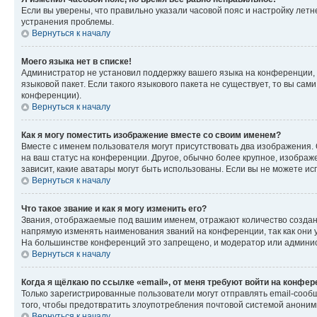
Если вы уверены, что правильно указали часовой пояс и настройку лет
устранения проблемы.
Вернуться к началу
Моего языка нет в списке!
Администратор не установил поддержку вашего языка на конференции, 
языковой пакет. Если такого языкового пакета не существует, то вы с
конференции).
Вернуться к началу
Как я могу поместить изображение вместе со своим именем?
Вместе с именем пользователя могут присутствовать два изображения. О
на ваш статус на конференции. Другое, обычно более крупное, изображе
зависит, какие аватары могут быть использованы. Если вы не можете 
Вернуться к началу
Что такое звание и как я могу изменить его?
Звания, отображаемые под вашим именем, отражают количество созда
напрямую изменять наименования званий на конференции, так как они 
На большинстве конференций это запрещено, и модератор или админис
Вернуться к началу
Когда я щёлкаю по ссылке «email», от меня требуют войти на конфе
Только зарегистрированные пользователи могут отправлять email-сооб
того, чтобы предотвратить злоупотребления почтовой системой анони
Вернуться к началу