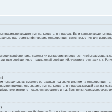
вы правильно вводите имя пользователя и пароль. Если данные введены прав
равильно настроил конфигурацию конференции, свяжитесь с ним для исправле
 настроил конференцию: должны ли вы зарегистрироваться, чтобы размещать 
чные сообщения, отправка email-сообщений, участие в группах и т. д. Регис
я?
ом посещении
, вы сможете оставаться под своим именем на конференции тол
ы вам не приходилось вводить имя пользователя и пароль каждый раз, вы мож
блиотеке, интернет-кафе, университете и т. д. Если пункт
Автоматически вх
й?
ание на конференции
. Выберите
Да
, и вы будете видны только администрат