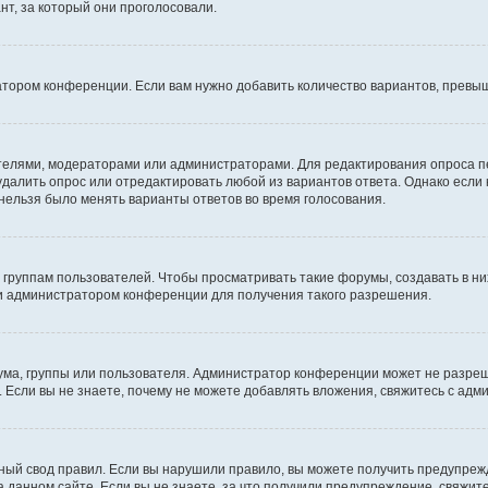
т, за который они проголосовали.
атором конференции. Если вам нужно добавить количество вариантов, превы
дателями, модераторами или администраторами. Для редактирования опроса п
 удалить опрос или отредактировать любой из вариантов ответа. Однако если
 нельзя было менять варианты ответов во время голосования.
руппам пользователей. Чтобы просматривать такие форумы, создавать в них
и администратором конференции для получения такого разрешения.
ма, группы или пользователя. Администратор конференции может не разре
 Если вы не знаете, почему не можете добавлять вложения, свяжитесь с ад
ый свод правил. Если вы нарушили правило, вы можете получить предупреж
 данном сайте. Если вы не знаете, за что получили предупреждение, свяжи