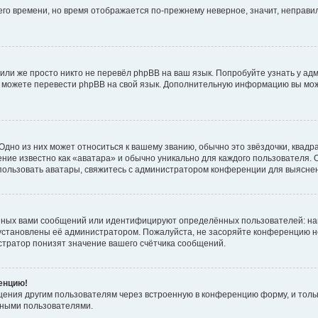
него времени, но время отображается по-прежнему неверное, значит, неправ
или же просто никто не перевёл phpBB на ваш язык. Попробуйте узнать у ад
ами можете перевести phpBB на свой язык. Дополнительную информацию вы мо
дно из них может относиться к вашему званию, обычно это звёздочки, квадр
ние известно как «аватара» и обычно уникально для каждого пользователя. О
использовать аватары, свяжитесь с администратором конференции для выясне
нных вами сообщений или идентифицируют определённых пользователей: на
установлены её администратором. Пожалуйста, не засоряйте конференцию н
тратор понизят значение вашего счётчика сообщений.
ренцию!
щения другим пользователям через встроенную в конференцию форму, и толь
мными пользователями.