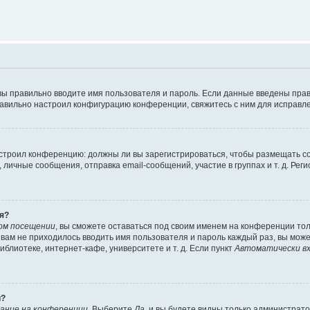
вы правильно вводите имя пользователя и пароль. Если данные введены прав
равильно настроил конфигурацию конференции, свяжитесь с ним для исправле
 настроил конференцию: должны ли вы зарегистрироваться, чтобы размещать 
чные сообщения, отправка email-сообщений, участие в группах и т. д. Регис
я?
ом посещении
, вы сможете оставаться под своим именем на конференции тол
ы вам не приходилось вводить имя пользователя и пароль каждый раз, вы мож
блиотеке, интернет-кафе, университете и т. д. Если пункт
Автоматически вх
й?
ание на конференции
. Выберите
Да
, и вы будете видны только администрат