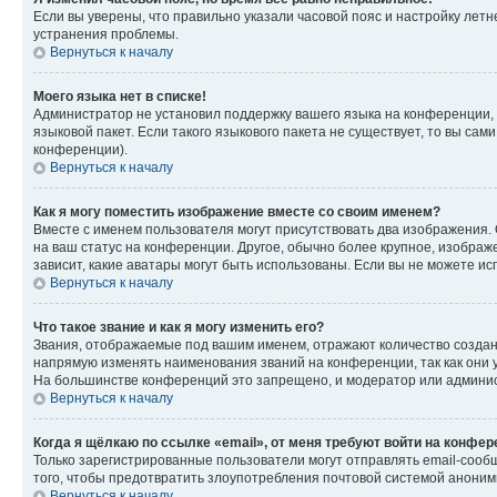
Если вы уверены, что правильно указали часовой пояс и настройку лет
устранения проблемы.
Вернуться к началу
Моего языка нет в списке!
Администратор не установил поддержку вашего языка на конференции, 
языковой пакет. Если такого языкового пакета не существует, то вы с
конференции).
Вернуться к началу
Как я могу поместить изображение вместе со своим именем?
Вместе с именем пользователя могут присутствовать два изображения. О
на ваш статус на конференции. Другое, обычно более крупное, изображе
зависит, какие аватары могут быть использованы. Если вы не можете 
Вернуться к началу
Что такое звание и как я могу изменить его?
Звания, отображаемые под вашим именем, отражают количество созда
напрямую изменять наименования званий на конференции, так как они 
На большинстве конференций это запрещено, и модератор или админис
Вернуться к началу
Когда я щёлкаю по ссылке «email», от меня требуют войти на конфе
Только зарегистрированные пользователи могут отправлять email-сооб
того, чтобы предотвратить злоупотребления почтовой системой анони
Вернуться к началу