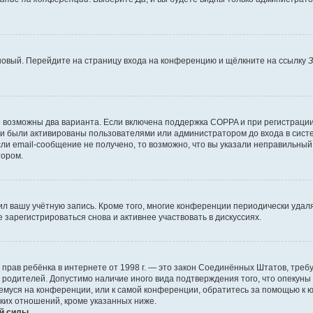
 новый. Перейдите на страницу входа на конференцию и щёлкните на ссылку
З
о возможны два варианта. Если включена поддержка COPPA и при регистрации 
и были активированы пользователями или администратором до входа в систе
и email-сообщение не получено, то возможно, что вы указали неправильный 
тором.
ил вашу учётную запись. Кроме того, многие конференции периодически уда
зарегистрироваться снова и активнее участвовать в дискуссиях.
тных прав ребёнка в интернете от 1998 г. — это закон Соединённых Штатов, т
е родителей. Допустимо наличие иного вида подтверждения того, что опек
ющемуся на конференции, или к самой конференции, обратитесь за помощью к 
ких отношений, кроме указанных ниже.
й силы.