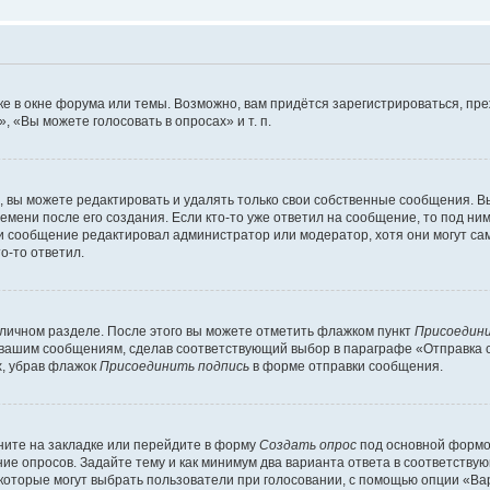
е в окне форума или темы. Возможно, вам придётся зарегистрироваться, пр
 «Вы можете голосовать в опросах» и т. п.
вы можете редактировать и удалять только свои собственные сообщения. В
емени после его создания. Если кто-то уже ответил на сообщение, то под ни
сли сообщение редактировал администратор или модератор, хотя они могут са
о-то ответил.
 личном разделе. После этого вы можете отметить флажком пункт
Присоедини
 вашим сообщениям, сделав соответствующий выбор в параграфе «Отправка 
х, убрав флажок
Присоединить подпись
в форме отправки сообщения.
ите на закладке или перейдите в форму
Создать опрос
под основной формой
ние опросов. Задайте тему и как минимум два варианта ответа в соответству
 которые могут выбрать пользователи при голосовании, с помощью опции «Вар