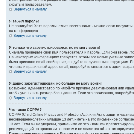
скрытым пользователем.
Вернуться к началу
Я забыл пароль!
Не паникуйте! Хотя пароль нельзя восстановить, можно легко получить
на конференцию.
Вернуться к началу
Я только что зарегистрировался, но не могу войти!
Сначала проверьте свои имя пользователя и пароль. Если они верны, т
На некоторых конференциях требуется, чтобы все новые учётные запис
было прислано email-сообщение, следуйте полученным инструкциям. Есл
что ввели правильный адрес email, попробуйте связаться с администра
Вернуться к началу
Я давно зарегистрирован, но больше не могу войти!
Возможно, администратор по какой-то причине деактивировал или удал
чтобы уменьшить размер базы данных. Если это произошло, попробуйте 
Вернуться к началу
Что такое COPPA?
COPPA (Child Online Privacy and Protection Act), или Акт о защите час
несовершеннолетних младше 13 лет, иметь на это письменное согласи
13 лет. Если вы не уверены, применимо ли это к вам, как к регистриру
рекомендаций по правовым вопросам и не является объектом юридичес
Примечание переводчика: в России данный акт не имеет юридическо