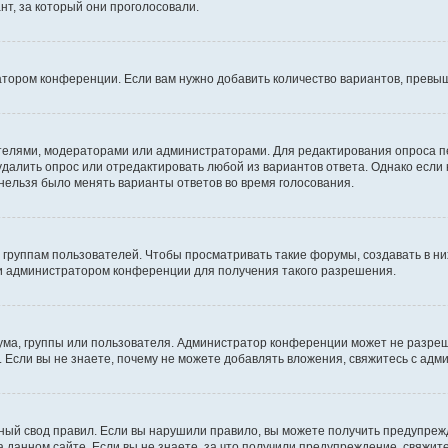
т, за который они проголосовали.
атором конференции. Если вам нужно добавить количество вариантов, превы
дателями, модераторами или администраторами. Для редактирования опроса п
 удалить опрос или отредактировать любой из вариантов ответа. Однако если
 нельзя было менять варианты ответов во время голосования.
руппам пользователей. Чтобы просматривать такие форумы, создавать в них
и администратором конференции для получения такого разрешения.
ма, группы или пользователя. Администратор конференции может не разре
 Если вы не знаете, почему не можете добавлять вложения, свяжитесь с ад
ый свод правил. Если вы нарушили правило, вы можете получить предупреж
 данном сайте. Если вы не знаете, за что получили предупреждение, свяжи