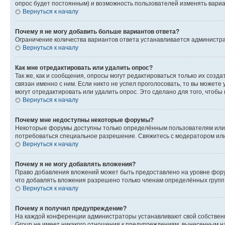
опрос будет постоянным) и возможность пользователей изменять вариан
Вернуться к началу
Почему я не могу добавить больше вариантов ответа?
Ограничение количества вариантов ответа устанавливается администр
Вернуться к началу
Как мне отредактировать или удалить опрос?
Так же, как и сообщения, опросы могут редактироваться только их соз
связан именно с ним. Если никто не успел проголосовать, то вы можете
могут отредактировать или удалить опрос. Это сделано для того, чтобы
Вернуться к началу
Почему мне недоступны некоторые форумы?
Некоторые форумы доступны только определённым пользователям или г
потребоваться специальное разрешение. Свяжитесь с модератором ил
Вернуться к началу
Почему я не могу добавлять вложения?
Право добавления вложений может быть предоставлено на уровне фору
что добавлять вложения разрешено только членам определённых групп.
Вернуться к началу
Почему я получил предупреждение?
На каждой конференции администраторы устанавливают свой собственн
Group не имеет никакого отношения к предупреждениям, вынесенным на