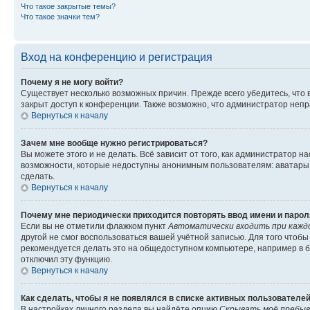
Что такое закрытые темы?
Что такое значки тем?
Вход на конференцию и регистрация
Почему я не могу войти?
Существует несколько возможных причин. Прежде всего убедитесь, что 
закрыт доступ к конференции. Также возможно, что администратор неп
Вернуться к началу
Зачем мне вообще нужно регистрироваться?
Вы можете этого и не делать. Всё зависит от того, как администратор
возможности, которые недоступны анонимным пользователям: аватары, ли
сделать.
Вернуться к началу
Почему мне периодически приходится повторять ввод имени и парол
Если вы не отметили флажком пункт
Автоматически входить при кажд
другой не смог воспользоваться вашей учётной записью. Для того чтоб
рекомендуется делать это на общедоступном компьютере, например в би
отключил эту функцию.
Вернуться к началу
Как сделать, чтобы я не появлялся в списке активных пользователе
В настройках личного раздела вы найдёте опцию
Скрывать моё пребыв