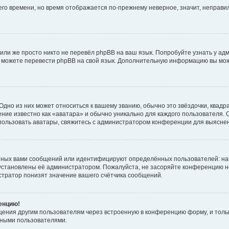
него времени, но время отображается по-прежнему неверное, значит, неправ
или же просто никто не перевёл phpBB на ваш язык. Попробуйте узнать у ад
ами можете перевести phpBB на свой язык. Дополнительную информацию вы мо
дно из них может относиться к вашему званию, обычно это звёздочки, квадр
ние известно как «аватара» и обычно уникально для каждого пользователя. О
использовать аватары, свяжитесь с администратором конференции для выясне
нных вами сообщений или идентифицируют определённых пользователей: на
установлены её администратором. Пожалуйста, не засоряйте конференцию н
тратор понизят значение вашего счётчика сообщений.
ренцию!
щения другим пользователям через встроенную в конференцию форму, и толь
мными пользователями.