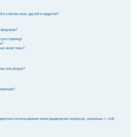
й в списках моих друзей и недругов?
и форумам?
стую страницу!
и?
ные мной темы?
тему или форум?
ференции?
рректного использования и/или юридических вопросов, связанных с этой