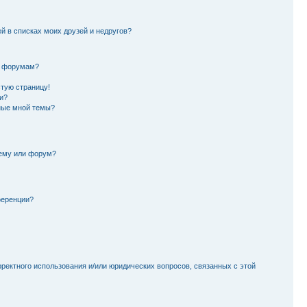
й в списках моих друзей и недругов?
и форумам?
стую страницу!
и?
ные мной темы?
тему или форум?
ференции?
рректного использования и/или юридических вопросов, связанных с этой