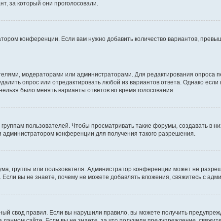
т, за который они проголосовали.
атором конференции. Если вам нужно добавить количество вариантов, превы
дателями, модераторами или администраторами. Для редактирования опроса п
 удалить опрос или отредактировать любой из вариантов ответа. Однако если
 нельзя было менять варианты ответов во время голосования.
руппам пользователей. Чтобы просматривать такие форумы, создавать в них
и администратором конференции для получения такого разрешения.
ма, группы или пользователя. Администратор конференции может не разре
 Если вы не знаете, почему не можете добавлять вложения, свяжитесь с ад
ый свод правил. Если вы нарушили правило, вы можете получить предупреж
 данном сайте. Если вы не знаете, за что получили предупреждение, свяжи