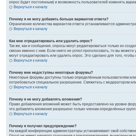
опрос будет постоянным) и возможность пользователей изменять вариан
Вернуться к началу
Почему я не могу добавить больше вариантов ответа?
Ограничение количества вариантов ответа устанавливается администр
Вернуться к началу
Как мне отредактировать или удалить опрос?
Так же, как и сообщения, опросы могут редактироваться только их соз
связан именно с ним. Если никто не успел проголосовать, то вы можете
могут отредактировать или удалить опрос. Это сделано для того, чтобы
Вернуться к началу
Почему мне недоступны некоторые форумы?
Некоторые форумы доступны только определённым пользователям или г
потребоваться специальное разрешение. Свяжитесь с модератором ил
Вернуться к началу
Почему я не могу добавлять вложения?
Право добавления вложений может быть предоставлено на уровне фору
что добавлять вложения разрешено только членам определённых групп.
Вернуться к началу
Почему я получил предупреждение?
На каждой конференции администраторы устанавливают свой собственн
Group не имеет никакого отношения к предупреждениям, вынесенным на