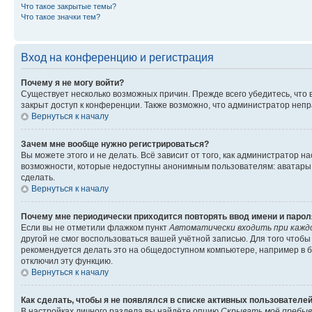
Что такое закрытые темы?
Что такое значки тем?
Вход на конференцию и регистрация
Почему я не могу войти?
Существует несколько возможных причин. Прежде всего убедитесь, что 
закрыт доступ к конференции. Также возможно, что администратор неп
Вернуться к началу
Зачем мне вообще нужно регистрироваться?
Вы можете этого и не делать. Всё зависит от того, как администратор
возможности, которые недоступны анонимным пользователям: аватары, ли
сделать.
Вернуться к началу
Почему мне периодически приходится повторять ввод имени и парол
Если вы не отметили флажком пункт
Автоматически входить при кажд
другой не смог воспользоваться вашей учётной записью. Для того чтоб
рекомендуется делать это на общедоступном компьютере, например в би
отключил эту функцию.
Вернуться к началу
Как сделать, чтобы я не появлялся в списке активных пользователе
В настройках личного раздела вы найдёте опцию
Скрывать моё пребыв