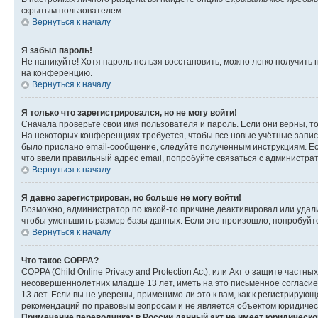
скрытым пользователем.
Вернуться к началу
Я забыл пароль!
Не паникуйте! Хотя пароль нельзя восстановить, можно легко получить
на конференцию.
Вернуться к началу
Я только что зарегистрировался, но не могу войти!
Сначала проверьте свои имя пользователя и пароль. Если они верны, т
На некоторых конференциях требуется, чтобы все новые учётные запис
было прислано email-сообщение, следуйте полученным инструкциям. Есл
что ввели правильный адрес email, попробуйте связаться с администра
Вернуться к началу
Я давно зарегистрирован, но больше не могу войти!
Возможно, администратор по какой-то причине деактивировал или удал
чтобы уменьшить размер базы данных. Если это произошло, попробуйте 
Вернуться к началу
Что такое COPPA?
COPPA (Child Online Privacy and Protection Act), или Акт о защите час
несовершеннолетних младше 13 лет, иметь на это письменное согласи
13 лет. Если вы не уверены, применимо ли это к вам, как к регистриру
рекомендаций по правовым вопросам и не является объектом юридичес
Примечание переводчика: в России данный акт не имеет юридическо