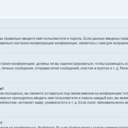
вы правильно вводите имя пользователя и пароль. Если данные введены прав
равильно настроил конфигурацию конференции, свяжитесь с ним для исправле
 настроил конференцию: должны ли вы зарегистрироваться, чтобы размещать 
чные сообщения, отправка email-сообщений, участие в группах и т. д. Регис
я?
ом посещении
, вы сможете оставаться под своим именем на конференции тол
ы вам не приходилось вводить имя пользователя и пароль каждый раз, вы мож
блиотеке, интернет-кафе, университете и т. д. Если пункт
Автоматически вх
й?
ание на конференции
. Выберите
Да
, и вы будете видны только администрат