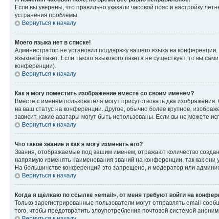
Если вы уверены, что правильно указали часовой пояс и настройку лет
устранения проблемы.
Вернуться к началу
Моего языка нет в списке!
Администратор не установил поддержку вашего языка на конференции, 
языковой пакет. Если такого языкового пакета не существует, то вы с
конференции).
Вернуться к началу
Как я могу поместить изображение вместе со своим именем?
Вместе с именем пользователя могут присутствовать два изображения. О
на ваш статус на конференции. Другое, обычно более крупное, изображе
зависит, какие аватары могут быть использованы. Если вы не можете 
Вернуться к началу
Что такое звание и как я могу изменить его?
Звания, отображаемые под вашим именем, отражают количество созда
напрямую изменять наименования званий на конференции, так как они 
На большинстве конференций это запрещено, и модератор или админис
Вернуться к началу
Когда я щёлкаю по ссылке «email», от меня требуют войти на конфе
Только зарегистрированные пользователи могут отправлять email-сооб
того, чтобы предотвратить злоупотребления почтовой системой анони
Вернуться к началу