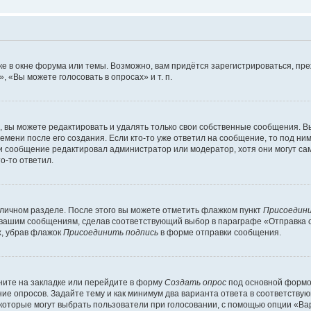
е в окне форума или темы. Возможно, вам придётся зарегистрироваться, пр
 «Вы можете голосовать в опросах» и т. п.
вы можете редактировать и удалять только свои собственные сообщения. В
емени после его создания. Если кто-то уже ответил на сообщение, то под ни
сли сообщение редактировал администратор или модератор, хотя они могут са
о-то ответил.
 личном разделе. После этого вы можете отметить флажком пункт
Присоедини
 вашим сообщениям, сделав соответствующий выбор в параграфе «Отправка 
х, убрав флажок
Присоединить подпись
в форме отправки сообщения.
ите на закладке или перейдите в форму
Создать опрос
под основной формой
ние опросов. Задайте тему и как минимум два варианта ответа в соответству
 которые могут выбрать пользователи при голосовании, с помощью опции «Вар