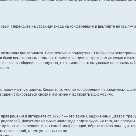
 новый. Перейдите на страницу входа на конференцию и щёлкните на ссылку
З
о возможны два варианта. Если включена поддержка COPPA и при регистрации 
и были активированы пользователями или администратором до входа в систе
и email-сообщение не получено, то возможно, что вы указали неправильный 
тором.
ил вашу учётную запись. Кроме того, многие конференции периодически уда
зарегистрироваться снова и активнее участвовать в дискуссиях.
тных прав ребёнка в интернете от 1998 г. — это закон Соединённых Штатов, т
е родителей. Допустимо наличие иного вида подтверждения того, что опек
ющемуся на конференции, или к самой конференции, обратитесь за помощью к 
ких отношений, кроме указанных ниже.
й силы.