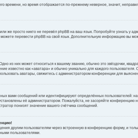
него времени, но время отображается по-прежнему неверное, значит, неправ
или же просто никто не перевёл phpBB на ваш язык. Попробуйте узнать у ад
ами можете перевести phpBB на свой язык. Дополнительную информацию вы мо
дно из них может относиться к вашему званию, обычно это звёздочки, квадр
ние известно как «аватара» и обычно уникально для каждого пользователя. О
использовать аватары, свяжитесь с администратором конференции для выясне
нных вами сообщений или идентифицируют определённых пользователей: на
установлены её администратором. Пожалуйста, не засоряйте конференцию н
тратор понизят значение вашего счётчика сообщений.
ренцию!
щения другим пользователям через встроенную в конференцию форму, и толь
мными пользователями.