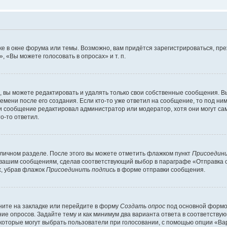
е в окне форума или темы. Возможно, вам придётся зарегистрироваться, пр
 «Вы можете голосовать в опросах» и т. п.
вы можете редактировать и удалять только свои собственные сообщения. В
емени после его создания. Если кто-то уже ответил на сообщение, то под ни
сли сообщение редактировал администратор или модератор, хотя они могут са
о-то ответил.
 личном разделе. После этого вы можете отметить флажком пункт
Присоедини
 вашим сообщениям, сделав соответствующий выбор в параграфе «Отправка 
х, убрав флажок
Присоединить подпись
в форме отправки сообщения.
ите на закладке или перейдите в форму
Создать опрос
под основной формой
ние опросов. Задайте тему и как минимум два варианта ответа в соответству
 которые могут выбрать пользователи при голосовании, с помощью опции «Вар