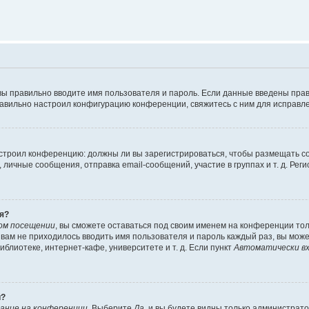
вы правильно вводите имя пользователя и пароль. Если данные введены прав
равильно настроил конфигурацию конференции, свяжитесь с ним для исправле
 настроил конференцию: должны ли вы зарегистрироваться, чтобы размещать 
чные сообщения, отправка email-сообщений, участие в группах и т. д. Регис
я?
ом посещении
, вы сможете оставаться под своим именем на конференции тол
ы вам не приходилось вводить имя пользователя и пароль каждый раз, вы мож
блиотеке, интернет-кафе, университете и т. д. Если пункт
Автоматически вх
й?
ание на конференции
. Выберите
Да
, и вы будете видны только администрат