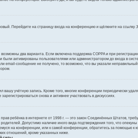
 новый. Перейдите на страницу входа на конференцию и щёлкните на ссылку
З
о возможны два варианта. Если включена поддержка COPPA и при регистрации 
и были активированы пользователями или администратором до входа в систе
и email-сообщение не получено, то возможно, что вы указали неправильный 
тором.
ил вашу учётную запись. Кроме того, многие конференции периодически уда
зарегистрироваться снова и активнее участвовать в дискуссиях.
тных прав ребёнка в интернете от 1998 г. — это закон Соединённых Штатов, т
е родителей. Допустимо наличие иного вида подтверждения того, что опек
ющемуся на конференции, или к самой конференции, обратитесь за помощью к 
ких отношений, кроме указанных ниже.
й силы.