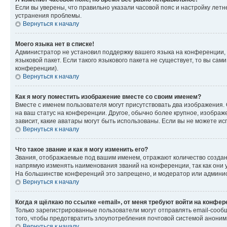
Если вы уверены, что правильно указали часовой пояс и настройку лет
устранения проблемы.
Вернуться к началу
Моего языка нет в списке!
Администратор не установил поддержку вашего языка на конференции, 
языковой пакет. Если такого языкового пакета не существует, то вы с
конференции).
Вернуться к началу
Как я могу поместить изображение вместе со своим именем?
Вместе с именем пользователя могут присутствовать два изображения. О
на ваш статус на конференции. Другое, обычно более крупное, изображе
зависит, какие аватары могут быть использованы. Если вы не можете 
Вернуться к началу
Что такое звание и как я могу изменить его?
Звания, отображаемые под вашим именем, отражают количество созда
напрямую изменять наименования званий на конференции, так как они 
На большинстве конференций это запрещено, и модератор или админис
Вернуться к началу
Когда я щёлкаю по ссылке «email», от меня требуют войти на конфе
Только зарегистрированные пользователи могут отправлять email-сооб
того, чтобы предотвратить злоупотребления почтовой системой анони
Вернуться к началу