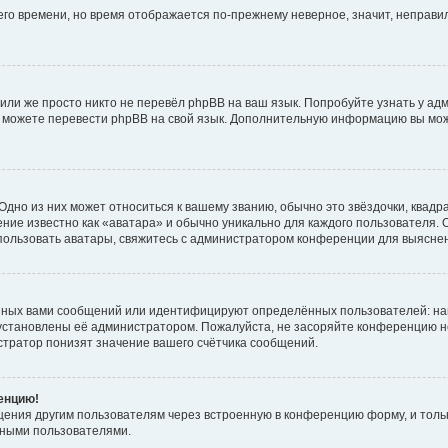
него времени, но время отображается по-прежнему неверное, значит, неправ
или же просто никто не перевёл phpBB на ваш язык. Попробуйте узнать у ад
ами можете перевести phpBB на свой язык. Дополнительную информацию вы мо
дно из них может относиться к вашему званию, обычно это звёздочки, квадр
ние известно как «аватара» и обычно уникально для каждого пользователя. О
использовать аватары, свяжитесь с администратором конференции для выясне
нных вами сообщений или идентифицируют определённых пользователей: на
установлены её администратором. Пожалуйста, не засоряйте конференцию н
тратор понизят значение вашего счётчика сообщений.
ренцию!
щения другим пользователям через встроенную в конференцию форму, и толь
мными пользователями.