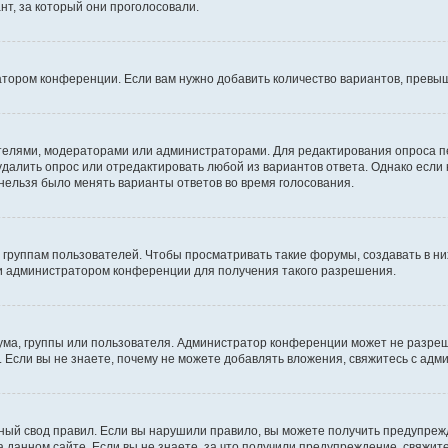
т, за который они проголосовали.
атором конференции. Если вам нужно добавить количество вариантов, превы
дателями, модераторами или администраторами. Для редактирования опроса п
 удалить опрос или отредактировать любой из вариантов ответа. Однако если
 нельзя было менять варианты ответов во время голосования.
руппам пользователей. Чтобы просматривать такие форумы, создавать в них
и администратором конференции для получения такого разрешения.
ма, группы или пользователя. Администратор конференции может не разре
 Если вы не знаете, почему не можете добавлять вложения, свяжитесь с ад
ый свод правил. Если вы нарушили правило, вы можете получить предупреж
 данном сайте. Если вы не знаете, за что получили предупреждение, свяжи