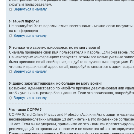
скрытым пользователем.
Вернуться к началу
Я забыл пароль!
Не паникуйте! Хотя пароль нельзя восстановить, можно легко получить
на конференцию.
Вернуться к началу
Я только что зарегистрировался, но не могу войти!
Сначала проверьте свои имя пользователя и пароль. Если они верны, т
На некоторых конференциях требуется, чтобы все новые учётные запис
было прислано email-сообщение, следуйте полученным инструкциям. Есл
что ввели правильный адрес email, попробуйте связаться с администра
Вернуться к началу
Я давно зарегистрирован, но больше не могу войти!
Возможно, администратор по какой-то причине деактивировал или удал
чтобы уменьшить размер базы данных. Если это произошло, попробуйте 
Вернуться к началу
Что такое COPPA?
COPPA (Child Online Privacy and Protection Act), или Акт о защите час
несовершеннолетних младше 13 лет, иметь на это письменное согласи
13 лет. Если вы не уверены, применимо ли это к вам, как к регистриру
рекомендаций по правовым вопросам и не является объектом юридичес
Примечание переводчика: в России данный акт не имеет юридическо