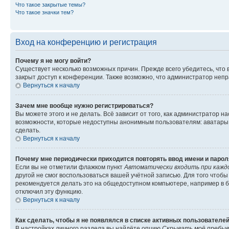
Что такое закрытые темы?
Что такое значки тем?
Вход на конференцию и регистрация
Почему я не могу войти?
Существует несколько возможных причин. Прежде всего убедитесь, что 
закрыт доступ к конференции. Также возможно, что администратор неп
Вернуться к началу
Зачем мне вообще нужно регистрироваться?
Вы можете этого и не делать. Всё зависит от того, как администратор
возможности, которые недоступны анонимным пользователям: аватары, ли
сделать.
Вернуться к началу
Почему мне периодически приходится повторять ввод имени и парол
Если вы не отметили флажком пункт
Автоматически входить при кажд
другой не смог воспользоваться вашей учётной записью. Для того чтоб
рекомендуется делать это на общедоступном компьютере, например в би
отключил эту функцию.
Вернуться к началу
Как сделать, чтобы я не появлялся в списке активных пользователе
В настройках личного раздела вы найдёте опцию
Скрывать моё пребыв