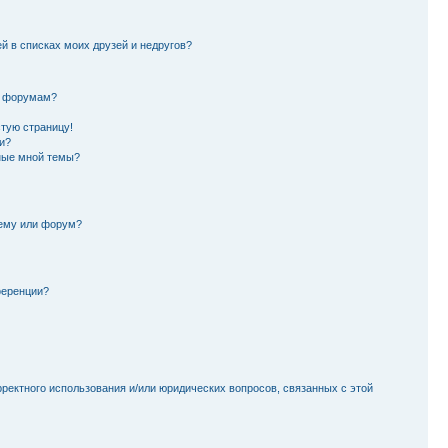
й в списках моих друзей и недругов?
и форумам?
стую страницу!
и?
ные мной темы?
тему или форум?
ференции?
рректного использования и/или юридических вопросов, связанных с этой