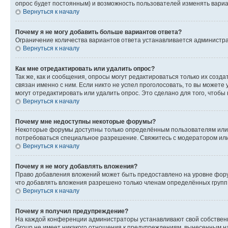
опрос будет постоянным) и возможность пользователей изменять вариан
Вернуться к началу
Почему я не могу добавить больше вариантов ответа?
Ограничение количества вариантов ответа устанавливается администр
Вернуться к началу
Как мне отредактировать или удалить опрос?
Так же, как и сообщения, опросы могут редактироваться только их соз
связан именно с ним. Если никто не успел проголосовать, то вы можете
могут отредактировать или удалить опрос. Это сделано для того, чтобы
Вернуться к началу
Почему мне недоступны некоторые форумы?
Некоторые форумы доступны только определённым пользователям или г
потребоваться специальное разрешение. Свяжитесь с модератором ил
Вернуться к началу
Почему я не могу добавлять вложения?
Право добавления вложений может быть предоставлено на уровне фору
что добавлять вложения разрешено только членам определённых групп.
Вернуться к началу
Почему я получил предупреждение?
На каждой конференции администраторы устанавливают свой собственн
Group не имеет никакого отношения к предупреждениям, вынесенным на