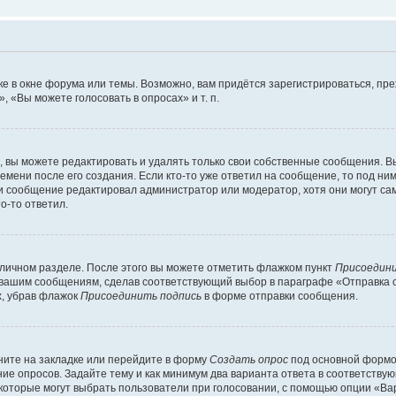
е в окне форума или темы. Возможно, вам придётся зарегистрироваться, пр
 «Вы можете голосовать в опросах» и т. п.
вы можете редактировать и удалять только свои собственные сообщения. В
емени после его создания. Если кто-то уже ответил на сообщение, то под ни
сли сообщение редактировал администратор или модератор, хотя они могут са
о-то ответил.
 личном разделе. После этого вы можете отметить флажком пункт
Присоедини
 вашим сообщениям, сделав соответствующий выбор в параграфе «Отправка 
х, убрав флажок
Присоединить подпись
в форме отправки сообщения.
ите на закладке или перейдите в форму
Создать опрос
под основной формой
ние опросов. Задайте тему и как минимум два варианта ответа в соответству
 которые могут выбрать пользователи при голосовании, с помощью опции «Вар