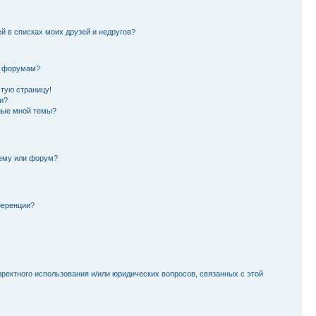
й в списках моих друзей и недругов?
и форумам?
стую страницу!
и?
ные мной темы?
тему или форум?
ференции?
рректного использования и/или юридических вопросов, связанных с этой