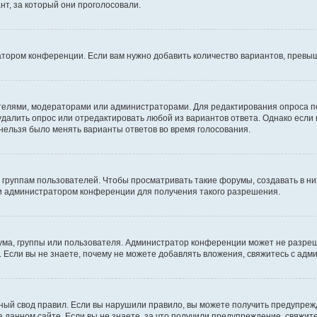
т, за который они проголосовали.
атором конференции. Если вам нужно добавить количество вариантов, превы
дателями, модераторами или администраторами. Для редактирования опроса п
 удалить опрос или отредактировать любой из вариантов ответа. Однако если
 нельзя было менять варианты ответов во время голосования.
руппам пользователей. Чтобы просматривать такие форумы, создавать в них
и администратором конференции для получения такого разрешения.
ма, группы или пользователя. Администратор конференции может не разре
 Если вы не знаете, почему не можете добавлять вложения, свяжитесь с ад
ый свод правил. Если вы нарушили правило, вы можете получить предупреж
 данном сайте. Если вы не знаете, за что получили предупреждение, свяжи