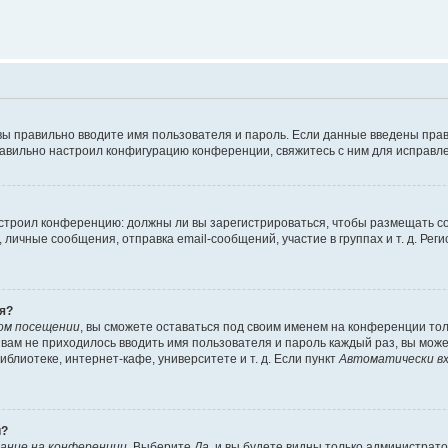
вы правильно вводите имя пользователя и пароль. Если данные введены прав
равильно настроил конфигурацию конференции, свяжитесь с ним для исправле
 настроил конференцию: должны ли вы зарегистрироваться, чтобы размещать 
чные сообщения, отправка email-сообщений, участие в группах и т. д. Регис
я?
ом посещении
, вы сможете оставаться под своим именем на конференции тол
ы вам не приходилось вводить имя пользователя и пароль каждый раз, вы мож
блиотеке, интернет-кафе, университете и т. д. Если пункт
Автоматически вх
й?
ание на конференции
. Выберите
Да
, и вы будете видны только администрат