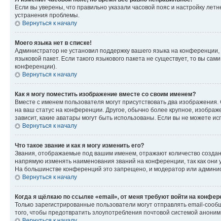
Если вы уверены, что правильно указали часовой пояс и настройку лет
устранения проблемы.
Вернуться к началу
Моего языка нет в списке!
Администратор не установил поддержку вашего языка на конференции, 
языковой пакет. Если такого языкового пакета не существует, то вы с
конференции).
Вернуться к началу
Как я могу поместить изображение вместе со своим именем?
Вместе с именем пользователя могут присутствовать два изображения. О
на ваш статус на конференции. Другое, обычно более крупное, изображе
зависит, какие аватары могут быть использованы. Если вы не можете 
Вернуться к началу
Что такое звание и как я могу изменить его?
Звания, отображаемые под вашим именем, отражают количество созда
напрямую изменять наименования званий на конференции, так как они 
На большинстве конференций это запрещено, и модератор или админис
Вернуться к началу
Когда я щёлкаю по ссылке «email», от меня требуют войти на конфе
Только зарегистрированные пользователи могут отправлять email-сооб
того, чтобы предотвратить злоупотребления почтовой системой анони
Вернуться к началу