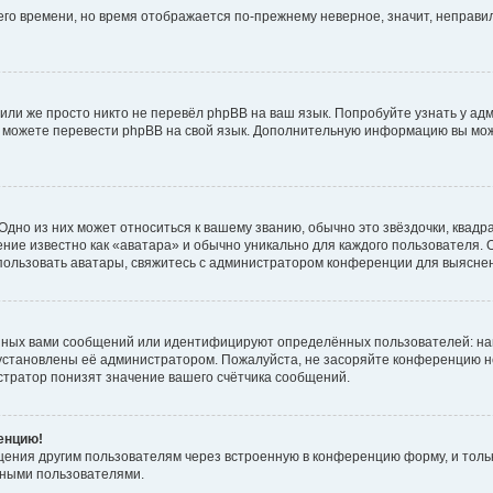
него времени, но время отображается по-прежнему неверное, значит, неправ
или же просто никто не перевёл phpBB на ваш язык. Попробуйте узнать у ад
ами можете перевести phpBB на свой язык. Дополнительную информацию вы мо
дно из них может относиться к вашему званию, обычно это звёздочки, квадр
ние известно как «аватара» и обычно уникально для каждого пользователя. О
использовать аватары, свяжитесь с администратором конференции для выясне
нных вами сообщений или идентифицируют определённых пользователей: на
установлены её администратором. Пожалуйста, не засоряйте конференцию н
тратор понизят значение вашего счётчика сообщений.
ренцию!
щения другим пользователям через встроенную в конференцию форму, и толь
мными пользователями.