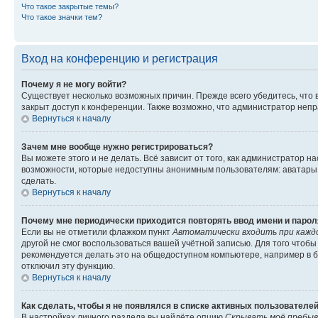
Что такое закрытые темы?
Что такое значки тем?
Вход на конференцию и регистрация
Почему я не могу войти?
Существует несколько возможных причин. Прежде всего убедитесь, что 
закрыт доступ к конференции. Также возможно, что администратор неп
Вернуться к началу
Зачем мне вообще нужно регистрироваться?
Вы можете этого и не делать. Всё зависит от того, как администратор
возможности, которые недоступны анонимным пользователям: аватары, ли
сделать.
Вернуться к началу
Почему мне периодически приходится повторять ввод имени и парол
Если вы не отметили флажком пункт
Автоматически входить при кажд
другой не смог воспользоваться вашей учётной записью. Для того чтоб
рекомендуется делать это на общедоступном компьютере, например в би
отключил эту функцию.
Вернуться к началу
Как сделать, чтобы я не появлялся в списке активных пользователе
В настройках личного раздела вы найдёте опцию
Скрывать моё пребыв