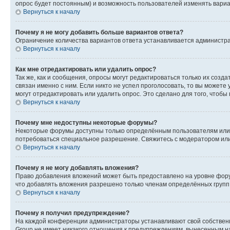
опрос будет постоянным) и возможность пользователей изменять вариан
Вернуться к началу
Почему я не могу добавить больше вариантов ответа?
Ограничение количества вариантов ответа устанавливается администр
Вернуться к началу
Как мне отредактировать или удалить опрос?
Так же, как и сообщения, опросы могут редактироваться только их соз
связан именно с ним. Если никто не успел проголосовать, то вы можете
могут отредактировать или удалить опрос. Это сделано для того, чтобы
Вернуться к началу
Почему мне недоступны некоторые форумы?
Некоторые форумы доступны только определённым пользователям или г
потребоваться специальное разрешение. Свяжитесь с модератором ил
Вернуться к началу
Почему я не могу добавлять вложения?
Право добавления вложений может быть предоставлено на уровне фору
что добавлять вложения разрешено только членам определённых групп.
Вернуться к началу
Почему я получил предупреждение?
На каждой конференции администраторы устанавливают свой собственн
Group не имеет никакого отношения к предупреждениям, вынесенным на