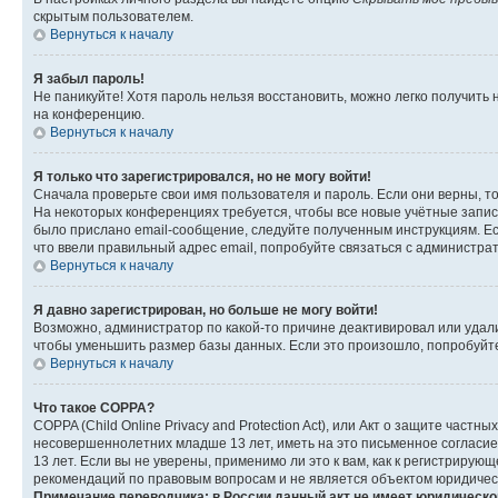
скрытым пользователем.
Вернуться к началу
Я забыл пароль!
Не паникуйте! Хотя пароль нельзя восстановить, можно легко получить
на конференцию.
Вернуться к началу
Я только что зарегистрировался, но не могу войти!
Сначала проверьте свои имя пользователя и пароль. Если они верны, т
На некоторых конференциях требуется, чтобы все новые учётные запис
было прислано email-сообщение, следуйте полученным инструкциям. Есл
что ввели правильный адрес email, попробуйте связаться с администра
Вернуться к началу
Я давно зарегистрирован, но больше не могу войти!
Возможно, администратор по какой-то причине деактивировал или удал
чтобы уменьшить размер базы данных. Если это произошло, попробуйте 
Вернуться к началу
Что такое COPPA?
COPPA (Child Online Privacy and Protection Act), или Акт о защите час
несовершеннолетних младше 13 лет, иметь на это письменное согласи
13 лет. Если вы не уверены, применимо ли это к вам, как к регистриру
рекомендаций по правовым вопросам и не является объектом юридичес
Примечание переводчика: в России данный акт не имеет юридическо