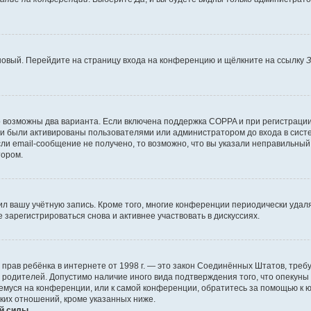
 новый. Перейдите на страницу входа на конференцию и щёлкните на ссылку
З
о возможны два варианта. Если включена поддержка COPPA и при регистрации 
и были активированы пользователями или администратором до входа в систе
и email-сообщение не получено, то возможно, что вы указали неправильный 
тором.
ил вашу учётную запись. Кроме того, многие конференции периодически уда
зарегистрироваться снова и активнее участвовать в дискуссиях.
тных прав ребёнка в интернете от 1998 г. — это закон Соединённых Штатов, т
е родителей. Допустимо наличие иного вида подтверждения того, что опек
ющемуся на конференции, или к самой конференции, обратитесь за помощью к 
ких отношений, кроме указанных ниже.
й силы.