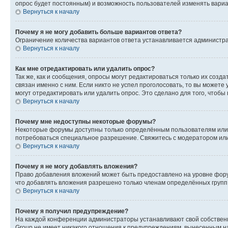
опрос будет постоянным) и возможность пользователей изменять вариан
Вернуться к началу
Почему я не могу добавить больше вариантов ответа?
Ограничение количества вариантов ответа устанавливается администр
Вернуться к началу
Как мне отредактировать или удалить опрос?
Так же, как и сообщения, опросы могут редактироваться только их соз
связан именно с ним. Если никто не успел проголосовать, то вы можете
могут отредактировать или удалить опрос. Это сделано для того, чтобы
Вернуться к началу
Почему мне недоступны некоторые форумы?
Некоторые форумы доступны только определённым пользователям или г
потребоваться специальное разрешение. Свяжитесь с модератором ил
Вернуться к началу
Почему я не могу добавлять вложения?
Право добавления вложений может быть предоставлено на уровне фору
что добавлять вложения разрешено только членам определённых групп.
Вернуться к началу
Почему я получил предупреждение?
На каждой конференции администраторы устанавливают свой собственн
Group не имеет никакого отношения к предупреждениям, вынесенным на