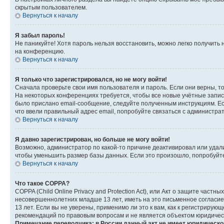
скрытым пользователем.
Вернуться к началу
Я забыл пароль!
Не паникуйте! Хотя пароль нельзя восстановить, можно легко получить
на конференцию.
Вернуться к началу
Я только что зарегистрировался, но не могу войти!
Сначала проверьте свои имя пользователя и пароль. Если они верны, т
На некоторых конференциях требуется, чтобы все новые учётные запис
было прислано email-сообщение, следуйте полученным инструкциям. Есл
что ввели правильный адрес email, попробуйте связаться с администра
Вернуться к началу
Я давно зарегистрирован, но больше не могу войти!
Возможно, администратор по какой-то причине деактивировал или удал
чтобы уменьшить размер базы данных. Если это произошло, попробуйте 
Вернуться к началу
Что такое COPPA?
COPPA (Child Online Privacy and Protection Act), или Акт о защите час
несовершеннолетних младше 13 лет, иметь на это письменное согласи
13 лет. Если вы не уверены, применимо ли это к вам, как к регистриру
рекомендаций по правовым вопросам и не является объектом юридичес
Примечание переводчика: в России данный акт не имеет юридическо