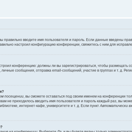
вы правильно вводите имя пользователя и пароль. Если данные введены прав
равильно настроил конфигурацию конференции, свяжитесь с ним для исправле
 настроил конференцию: должны ли вы зарегистрироваться, чтобы размещать 
чные сообщения, отправка email-сообщений, участие в группах и т. д. Регис
я?
ом посещении
, вы сможете оставаться под своим именем на конференции тол
ы вам не приходилось вводить имя пользователя и пароль каждый раз, вы мож
блиотеке, интернет-кафе, университете и т. д. Если пункт
Автоматически вх
й?
ание на конференции
. Выберите
Да
, и вы будете видны только администрат