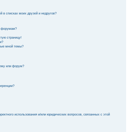
й в списках моих друзей и недругов?
и форумам?
стую страницу!
и?
ные мной темы?
тему или форум?
ференции?
рректного использования и/или юридических вопросов, связанных с этой