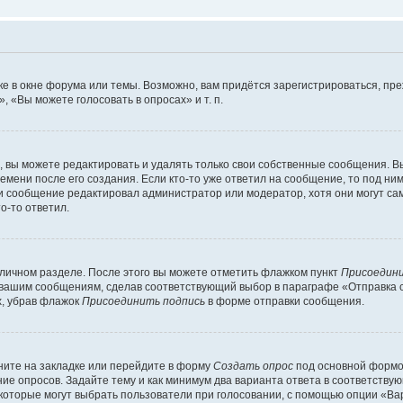
е в окне форума или темы. Возможно, вам придётся зарегистрироваться, пр
 «Вы можете голосовать в опросах» и т. п.
вы можете редактировать и удалять только свои собственные сообщения. В
емени после его создания. Если кто-то уже ответил на сообщение, то под ни
сли сообщение редактировал администратор или модератор, хотя они могут са
о-то ответил.
 личном разделе. После этого вы можете отметить флажком пункт
Присоедини
 вашим сообщениям, сделав соответствующий выбор в параграфе «Отправка 
х, убрав флажок
Присоединить подпись
в форме отправки сообщения.
ите на закладке или перейдите в форму
Создать опрос
под основной формой
ние опросов. Задайте тему и как минимум два варианта ответа в соответству
 которые могут выбрать пользователи при голосовании, с помощью опции «Вар