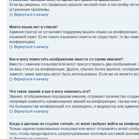
Если вы уверены, что правильно указали часовой пояс и настройку лет
устранения проблемы.
Вернуться к началу
Моего языка нет в списке!
Администратор не установил поддержку вашего языка на конференции, 
языковой пакет. Если такого языкового пакета не существует, то вы с
конференции).
Вернуться к началу
Как я могу поместить изображение вместе со своим именем?
Вместе с именем пользователя могут присутствовать два изображения. О
на ваш статус на конференции. Другое, обычно более крупное, изображе
зависит, какие аватары могут быть использованы. Если вы не можете 
Вернуться к началу
Что такое звание и как я могу изменить его?
Звания, отображаемые под вашим именем, отражают количество созда
напрямую изменять наименования званий на конференции, так как они 
На большинстве конференций это запрещено, и модератор или админис
Вернуться к началу
Когда я щёлкаю по ссылке «email», от меня требуют войти на конфе
Только зарегистрированные пользователи могут отправлять email-сооб
того, чтобы предотвратить злоупотребления почтовой системой анони
Вернуться к началу