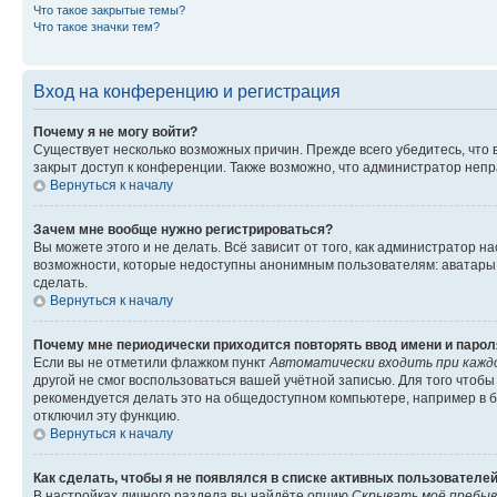
Что такое закрытые темы?
Что такое значки тем?
Вход на конференцию и регистрация
Почему я не могу войти?
Существует несколько возможных причин. Прежде всего убедитесь, что 
закрыт доступ к конференции. Также возможно, что администратор неп
Вернуться к началу
Зачем мне вообще нужно регистрироваться?
Вы можете этого и не делать. Всё зависит от того, как администратор
возможности, которые недоступны анонимным пользователям: аватары, ли
сделать.
Вернуться к началу
Почему мне периодически приходится повторять ввод имени и парол
Если вы не отметили флажком пункт
Автоматически входить при кажд
другой не смог воспользоваться вашей учётной записью. Для того чтоб
рекомендуется делать это на общедоступном компьютере, например в би
отключил эту функцию.
Вернуться к началу
Как сделать, чтобы я не появлялся в списке активных пользователе
В настройках личного раздела вы найдёте опцию
Скрывать моё пребыв