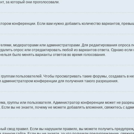
т, за который они проголосовали.
атором конференции. Если вам нужно добавить количество вариантов, превы
дателями, модераторами или администраторами. Для редактирования опроса п
 удалить опрос или отредактировать любой из вариантов ответа. Однако если
 нельзя было менять варианты ответов во время голосования.
руппам пользователей. Чтобы просматривать такие форумы, создавать в них
и администратором конференции для получения такого разрешения.
ма, группы или пользователя. Администратор конференции может не разре
 Если вы не знаете, почему не можете добавлять вложения, свяжитесь с ад
ый свод правил. Если вы нарушили правило, вы можете получить предупреж
 данном сайте. Если вы не знаете, за что получили предупреждение, свяжи