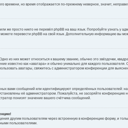
него времени, но время отображается по-прежнему неверное, значит, неправ
или же просто никто не перевёл phpBB на ваш язык. Попробуйте узнать у ад
ами можете перевести phpBB на свой язык. Дополнительную информацию вы мо
дно из них может относиться к вашему званию, обычно это звёздочки, квадр
ние известно как «аватара» и обычно уникально для каждого пользователя. О
использовать аватары, свяжитесь с администратором конференции для выясне
нных вами сообщений или идентифицируют определённых пользователей: на
установлены её администратором. Пожалуйста, не засоряйте конференцию н
тратор понизят значение вашего счётчика сообщений.
ренцию!
щения другим пользователям через встроенную в конференцию форму, и толь
мными пользователями.