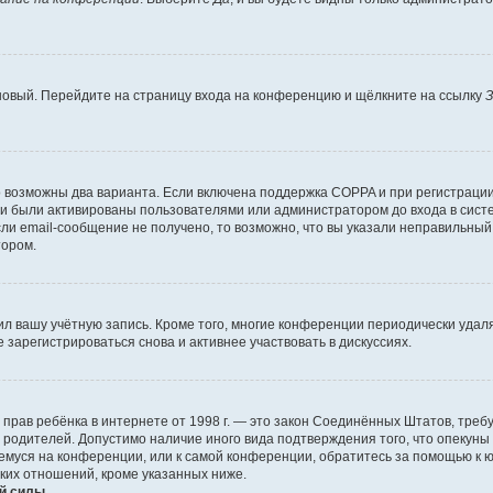
 новый. Перейдите на страницу входа на конференцию и щёлкните на ссылку
З
о возможны два варианта. Если включена поддержка COPPA и при регистрации 
и были активированы пользователями или администратором до входа в систе
и email-сообщение не получено, то возможно, что вы указали неправильный 
тором.
ил вашу учётную запись. Кроме того, многие конференции периодически уда
зарегистрироваться снова и активнее участвовать в дискуссиях.
тных прав ребёнка в интернете от 1998 г. — это закон Соединённых Штатов, т
е родителей. Допустимо наличие иного вида подтверждения того, что опек
ющемуся на конференции, или к самой конференции, обратитесь за помощью к 
ких отношений, кроме указанных ниже.
й силы.