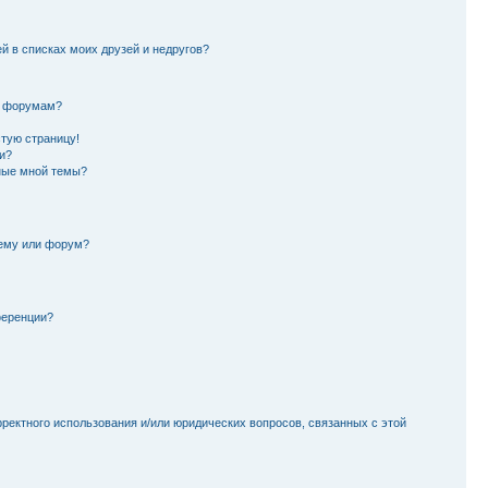
й в списках моих друзей и недругов?
и форумам?
стую страницу!
и?
ные мной темы?
тему или форум?
ференции?
рректного использования и/или юридических вопросов, связанных с этой