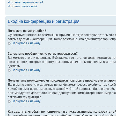
Что такое закрытые темы?
Что такое значки тем?
Вход на конференцию и регистрация
Почему я не могу войти?
Существует несколько возможных причин. Прежде всего убедитесь, что 
закрыт доступ к конференции. Также возможно, что администратор неп
Вернуться к началу
Зачем мне вообще нужно регистрироваться?
Вы можете этого и не делать. Всё зависит от того, как администратор
возможности, которые недоступны анонимным пользователям: аватары, ли
сделать.
Вернуться к началу
Почему мне периодически приходится повторять ввод имени и парол
Если вы не отметили флажком пункт
Автоматически входить при кажд
другой не смог воспользоваться вашей учётной записью. Для того чтоб
рекомендуется делать это на общедоступном компьютере, например в би
отключил эту функцию.
Вернуться к началу
Как сделать, чтобы я не появлялся в списке активных пользователе
В настройках личного раздела вы найдёте опцию
Скрывать моё пребыв