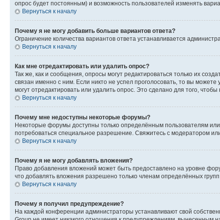
опрос будет постоянным) и возможность пользователей изменять вариан
Вернуться к началу
Почему я не могу добавить больше вариантов ответа?
Ограничение количества вариантов ответа устанавливается администр
Вернуться к началу
Как мне отредактировать или удалить опрос?
Так же, как и сообщения, опросы могут редактироваться только их соз
связан именно с ним. Если никто не успел проголосовать, то вы можете
могут отредактировать или удалить опрос. Это сделано для того, чтобы
Вернуться к началу
Почему мне недоступны некоторые форумы?
Некоторые форумы доступны только определённым пользователям или г
потребоваться специальное разрешение. Свяжитесь с модератором ил
Вернуться к началу
Почему я не могу добавлять вложения?
Право добавления вложений может быть предоставлено на уровне фору
что добавлять вложения разрешено только членам определённых групп.
Вернуться к началу
Почему я получил предупреждение?
На каждой конференции администраторы устанавливают свой собственн
Group не имеет никакого отношения к предупреждениям, вынесенным на