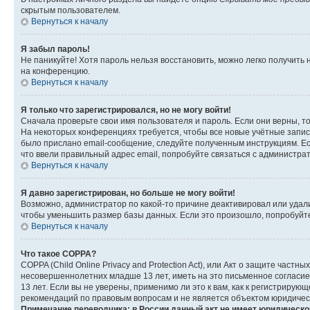
скрытым пользователем.
Вернуться к началу
Я забыл пароль!
Не паникуйте! Хотя пароль нельзя восстановить, можно легко получить
на конференцию.
Вернуться к началу
Я только что зарегистрировался, но не могу войти!
Сначала проверьте свои имя пользователя и пароль. Если они верны, т
На некоторых конференциях требуется, чтобы все новые учётные запис
было прислано email-сообщение, следуйте полученным инструкциям. Есл
что ввели правильный адрес email, попробуйте связаться с администра
Вернуться к началу
Я давно зарегистрирован, но больше не могу войти!
Возможно, администратор по какой-то причине деактивировал или удал
чтобы уменьшить размер базы данных. Если это произошло, попробуйте 
Вернуться к началу
Что такое COPPA?
COPPA (Child Online Privacy and Protection Act), или Акт о защите час
несовершеннолетних младше 13 лет, иметь на это письменное согласи
13 лет. Если вы не уверены, применимо ли это к вам, как к регистриру
рекомендаций по правовым вопросам и не является объектом юридичес
Примечание переводчика: в России данный акт не имеет юридическо