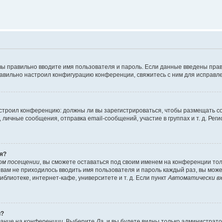
вы правильно вводите имя пользователя и пароль. Если данные введены прав
равильно настроил конфигурацию конференции, свяжитесь с ним для исправле
 настроил конференцию: должны ли вы зарегистрироваться, чтобы размещать 
чные сообщения, отправка email-сообщений, участие в группах и т. д. Регис
я?
ом посещении
, вы сможете оставаться под своим именем на конференции тол
ы вам не приходилось вводить имя пользователя и пароль каждый раз, вы мож
блиотеке, интернет-кафе, университете и т. д. Если пункт
Автоматически вх
й?
ание на конференции
. Выберите
Да
, и вы будете видны только администрат