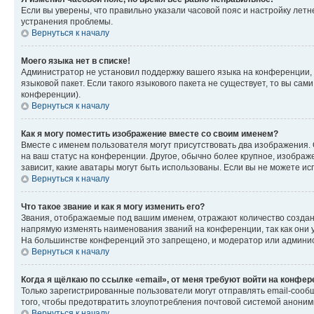
Если вы уверены, что правильно указали часовой пояс и настройку лет
устранения проблемы.
Вернуться к началу
Моего языка нет в списке!
Администратор не установил поддержку вашего языка на конференции, 
языковой пакет. Если такого языкового пакета не существует, то вы с
конференции).
Вернуться к началу
Как я могу поместить изображение вместе со своим именем?
Вместе с именем пользователя могут присутствовать два изображения. О
на ваш статус на конференции. Другое, обычно более крупное, изображе
зависит, какие аватары могут быть использованы. Если вы не можете 
Вернуться к началу
Что такое звание и как я могу изменить его?
Звания, отображаемые под вашим именем, отражают количество созда
напрямую изменять наименования званий на конференции, так как они 
На большинстве конференций это запрещено, и модератор или админис
Вернуться к началу
Когда я щёлкаю по ссылке «email», от меня требуют войти на конфе
Только зарегистрированные пользователи могут отправлять email-сооб
того, чтобы предотвратить злоупотребления почтовой системой анони
Вернуться к началу