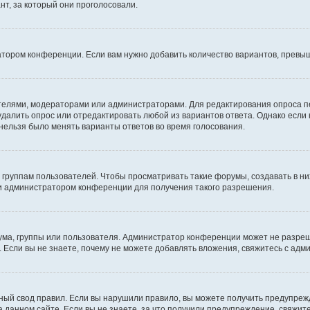
т, за который они проголосовали.
атором конференции. Если вам нужно добавить количество вариантов, превы
дателями, модераторами или администраторами. Для редактирования опроса п
 удалить опрос или отредактировать любой из вариантов ответа. Однако если
 нельзя было менять варианты ответов во время голосования.
руппам пользователей. Чтобы просматривать такие форумы, создавать в них
и администратором конференции для получения такого разрешения.
ма, группы или пользователя. Администратор конференции может не разре
 Если вы не знаете, почему не можете добавлять вложения, свяжитесь с ад
ый свод правил. Если вы нарушили правило, вы можете получить предупреж
 данном сайте. Если вы не знаете, за что получили предупреждение, свяжи