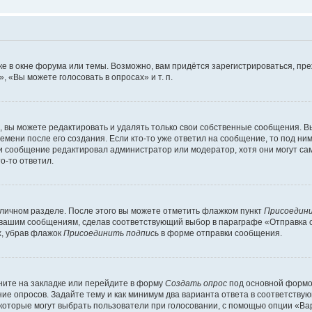
е в окне форума или темы. Возможно, вам придётся зарегистрироваться, пр
 «Вы можете голосовать в опросах» и т. п.
вы можете редактировать и удалять только свои собственные сообщения. В
емени после его создания. Если кто-то уже ответил на сообщение, то под ни
сли сообщение редактировал администратор или модератор, хотя они могут са
о-то ответил.
 личном разделе. После этого вы можете отметить флажком пункт
Присоедини
 вашим сообщениям, сделав соответствующий выбор в параграфе «Отправка 
х, убрав флажок
Присоединить подпись
в форме отправки сообщения.
ите на закладке или перейдите в форму
Создать опрос
под основной формой
ние опросов. Задайте тему и как минимум два варианта ответа в соответству
 которые могут выбрать пользователи при голосовании, с помощью опции «Вар