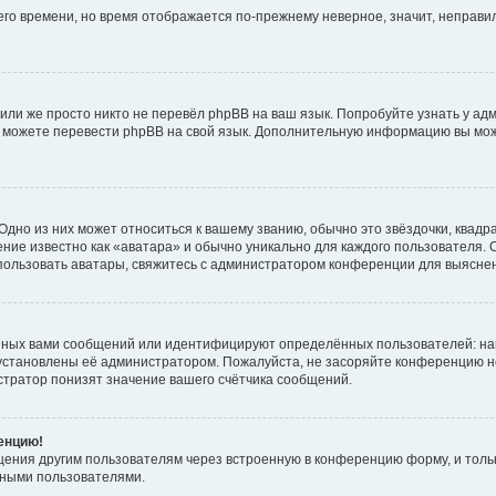
него времени, но время отображается по-прежнему неверное, значит, неправ
или же просто никто не перевёл phpBB на ваш язык. Попробуйте узнать у ад
ами можете перевести phpBB на свой язык. Дополнительную информацию вы мо
дно из них может относиться к вашему званию, обычно это звёздочки, квадр
ние известно как «аватара» и обычно уникально для каждого пользователя. О
использовать аватары, свяжитесь с администратором конференции для выясне
нных вами сообщений или идентифицируют определённых пользователей: на
установлены её администратором. Пожалуйста, не засоряйте конференцию н
тратор понизят значение вашего счётчика сообщений.
ренцию!
щения другим пользователям через встроенную в конференцию форму, и толь
мными пользователями.