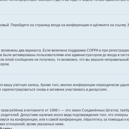
 новый. Перейдите на страницу входа на конференцию и щёлкните на ссылку
З
о возможны два варианта. Если включена поддержка COPPA и при регистрации 
и были активированы пользователями или администратором до входа в систе
и email-сообщение не получено, то возможно, что вы указали неправильный 
тором.
ил вашу учётную запись. Кроме того, многие конференции периодически уда
зарегистрироваться снова и активнее участвовать в дискуссиях.
тных прав ребёнка в интернете от 1998 г. — это закон Соединённых Штатов, т
е родителей. Допустимо наличие иного вида подтверждения того, что опек
ющемуся на конференции, или к самой конференции, обратитесь за помощью к 
ких отношений, кроме указанных ниже.
й силы.