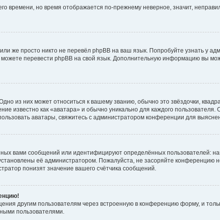
него времени, но время отображается по-прежнему неверное, значит, неправ
или же просто никто не перевёл phpBB на ваш язык. Попробуйте узнать у ад
ами можете перевести phpBB на свой язык. Дополнительную информацию вы мо
дно из них может относиться к вашему званию, обычно это звёздочки, квадр
ние известно как «аватара» и обычно уникально для каждого пользователя. О
использовать аватары, свяжитесь с администратором конференции для выясне
нных вами сообщений или идентифицируют определённых пользователей: на
установлены её администратором. Пожалуйста, не засоряйте конференцию н
тратор понизят значение вашего счётчика сообщений.
ренцию!
щения другим пользователям через встроенную в конференцию форму, и толь
мными пользователями.