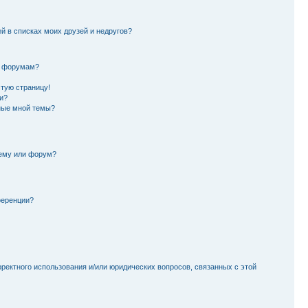
й в списках моих друзей и недругов?
и форумам?
стую страницу!
и?
ные мной темы?
тему или форум?
ференции?
рректного использования и/или юридических вопросов, связанных с этой