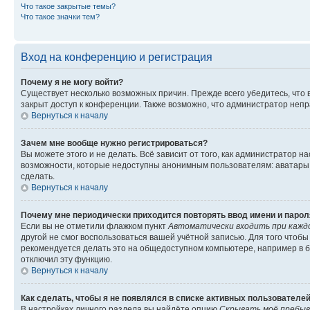
Что такое закрытые темы?
Что такое значки тем?
Вход на конференцию и регистрация
Почему я не могу войти?
Существует несколько возможных причин. Прежде всего убедитесь, что 
закрыт доступ к конференции. Также возможно, что администратор неп
Вернуться к началу
Зачем мне вообще нужно регистрироваться?
Вы можете этого и не делать. Всё зависит от того, как администратор
возможности, которые недоступны анонимным пользователям: аватары, ли
сделать.
Вернуться к началу
Почему мне периодически приходится повторять ввод имени и парол
Если вы не отметили флажком пункт
Автоматически входить при кажд
другой не смог воспользоваться вашей учётной записью. Для того чтоб
рекомендуется делать это на общедоступном компьютере, например в би
отключил эту функцию.
Вернуться к началу
Как сделать, чтобы я не появлялся в списке активных пользователе
В настройках личного раздела вы найдёте опцию
Скрывать моё пребыв