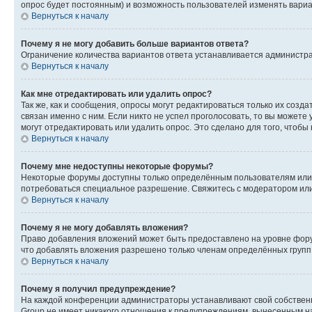
опрос будет постоянным) и возможность пользователей изменять вариан
Вернуться к началу
Почему я не могу добавить больше вариантов ответа?
Ограничение количества вариантов ответа устанавливается администр
Вернуться к началу
Как мне отредактировать или удалить опрос?
Так же, как и сообщения, опросы могут редактироваться только их соз
связан именно с ним. Если никто не успел проголосовать, то вы можете
могут отредактировать или удалить опрос. Это сделано для того, чтобы
Вернуться к началу
Почему мне недоступны некоторые форумы?
Некоторые форумы доступны только определённым пользователям или г
потребоваться специальное разрешение. Свяжитесь с модератором ил
Вернуться к началу
Почему я не могу добавлять вложения?
Право добавления вложений может быть предоставлено на уровне фору
что добавлять вложения разрешено только членам определённых групп.
Вернуться к началу
Почему я получил предупреждение?
На каждой конференции администраторы устанавливают свой собственн
Group не имеет никакого отношения к предупреждениям, вынесенным на