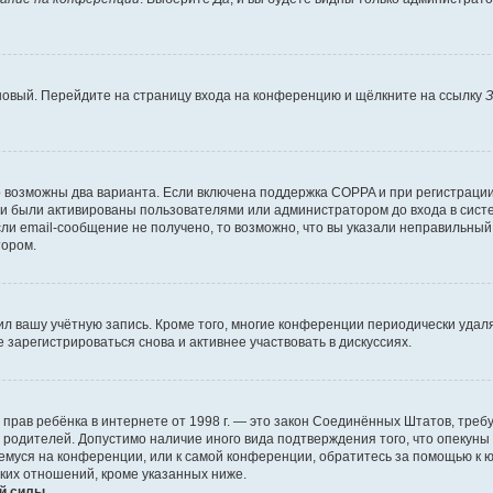
 новый. Перейдите на страницу входа на конференцию и щёлкните на ссылку
З
о возможны два варианта. Если включена поддержка COPPA и при регистрации 
и были активированы пользователями или администратором до входа в систе
и email-сообщение не получено, то возможно, что вы указали неправильный 
тором.
ил вашу учётную запись. Кроме того, многие конференции периодически уда
зарегистрироваться снова и активнее участвовать в дискуссиях.
тных прав ребёнка в интернете от 1998 г. — это закон Соединённых Штатов, т
е родителей. Допустимо наличие иного вида подтверждения того, что опек
ющемуся на конференции, или к самой конференции, обратитесь за помощью к 
ких отношений, кроме указанных ниже.
й силы.