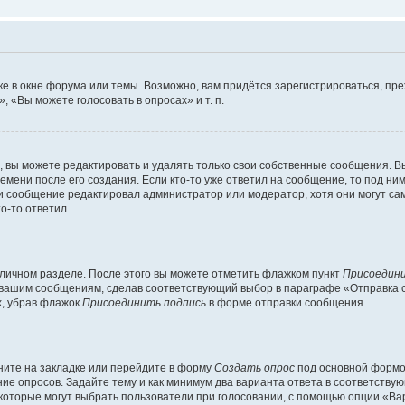
е в окне форума или темы. Возможно, вам придётся зарегистрироваться, пр
 «Вы можете голосовать в опросах» и т. п.
вы можете редактировать и удалять только свои собственные сообщения. В
емени после его создания. Если кто-то уже ответил на сообщение, то под ни
сли сообщение редактировал администратор или модератор, хотя они могут са
о-то ответил.
 личном разделе. После этого вы можете отметить флажком пункт
Присоедини
 вашим сообщениям, сделав соответствующий выбор в параграфе «Отправка 
х, убрав флажок
Присоединить подпись
в форме отправки сообщения.
ите на закладке или перейдите в форму
Создать опрос
под основной формой
ние опросов. Задайте тему и как минимум два варианта ответа в соответству
 которые могут выбрать пользователи при голосовании, с помощью опции «Вар