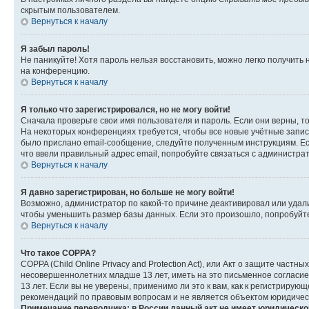
скрытым пользователем.
Вернуться к началу
Я забыл пароль!
Не паникуйте! Хотя пароль нельзя восстановить, можно легко получить
на конференцию.
Вернуться к началу
Я только что зарегистрировался, но не могу войти!
Сначала проверьте свои имя пользователя и пароль. Если они верны, т
На некоторых конференциях требуется, чтобы все новые учётные запис
было прислано email-сообщение, следуйте полученным инструкциям. Есл
что ввели правильный адрес email, попробуйте связаться с администра
Вернуться к началу
Я давно зарегистрирован, но больше не могу войти!
Возможно, администратор по какой-то причине деактивировал или удал
чтобы уменьшить размер базы данных. Если это произошло, попробуйте 
Вернуться к началу
Что такое COPPA?
COPPA (Child Online Privacy and Protection Act), или Акт о защите час
несовершеннолетних младше 13 лет, иметь на это письменное согласи
13 лет. Если вы не уверены, применимо ли это к вам, как к регистриру
рекомендаций по правовым вопросам и не является объектом юридичес
Примечание переводчика: в России данный акт не имеет юридическо