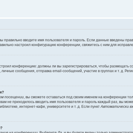
вы правильно вводите имя пользователя и пароль. Если данные введены прав
равильно настроил конфигурацию конференции, свяжитесь с ним для исправле
 настроил конференцию: должны ли вы зарегистрироваться, чтобы размещать 
чные сообщения, отправка email-сообщений, участие в группах и т. д. Регис
я?
ом посещении
, вы сможете оставаться под своим именем на конференции тол
ы вам не приходилось вводить имя пользователя и пароль каждый раз, вы мож
блиотеке, интернет-кафе, университете и т. д. Если пункт
Автоматически вх
й?
ание на конференции
. Выберите
Да
, и вы будете видны только администрат