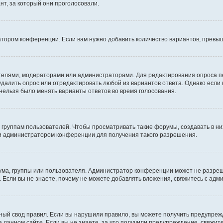
т, за который они проголосовали.
атором конференции. Если вам нужно добавить количество вариантов, превы
дателями, модераторами или администраторами. Для редактирования опроса п
 удалить опрос или отредактировать любой из вариантов ответа. Однако если
 нельзя было менять варианты ответов во время голосования.
руппам пользователей. Чтобы просматривать такие форумы, создавать в них
и администратором конференции для получения такого разрешения.
ма, группы или пользователя. Администратор конференции может не разре
 Если вы не знаете, почему не можете добавлять вложения, свяжитесь с ад
ый свод правил. Если вы нарушили правило, вы можете получить предупреж
 данном сайте. Если вы не знаете, за что получили предупреждение, свяжи