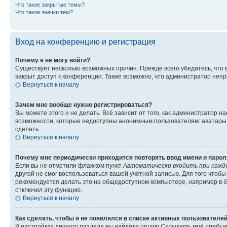
Что такое закрытые темы?
Что такое значки тем?
Вход на конференцию и регистрация
Почему я не могу войти?
Существует несколько возможных причин. Прежде всего убедитесь, что 
закрыт доступ к конференции. Также возможно, что администратор неп
Вернуться к началу
Зачем мне вообще нужно регистрироваться?
Вы можете этого и не делать. Всё зависит от того, как администратор
возможности, которые недоступны анонимным пользователям: аватары, ли
сделать.
Вернуться к началу
Почему мне периодически приходится повторять ввод имени и парол
Если вы не отметили флажком пункт
Автоматически входить при кажд
другой не смог воспользоваться вашей учётной записью. Для того чтоб
рекомендуется делать это на общедоступном компьютере, например в би
отключил эту функцию.
Вернуться к началу
Как сделать, чтобы я не появлялся в списке активных пользователе
В настройках личного раздела вы найдёте опцию
Скрывать моё пребыв