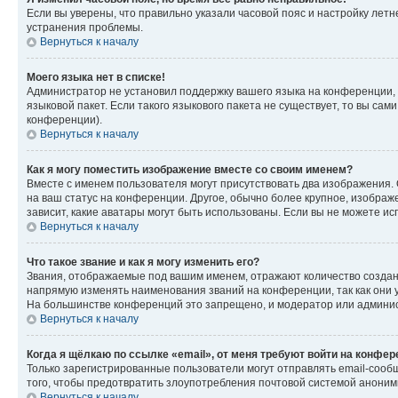
Если вы уверены, что правильно указали часовой пояс и настройку лет
устранения проблемы.
Вернуться к началу
Моего языка нет в списке!
Администратор не установил поддержку вашего языка на конференции, 
языковой пакет. Если такого языкового пакета не существует, то вы с
конференции).
Вернуться к началу
Как я могу поместить изображение вместе со своим именем?
Вместе с именем пользователя могут присутствовать два изображения. О
на ваш статус на конференции. Другое, обычно более крупное, изображе
зависит, какие аватары могут быть использованы. Если вы не можете 
Вернуться к началу
Что такое звание и как я могу изменить его?
Звания, отображаемые под вашим именем, отражают количество созда
напрямую изменять наименования званий на конференции, так как они 
На большинстве конференций это запрещено, и модератор или админис
Вернуться к началу
Когда я щёлкаю по ссылке «email», от меня требуют войти на конфе
Только зарегистрированные пользователи могут отправлять email-сооб
того, чтобы предотвратить злоупотребления почтовой системой анони
Вернуться к началу