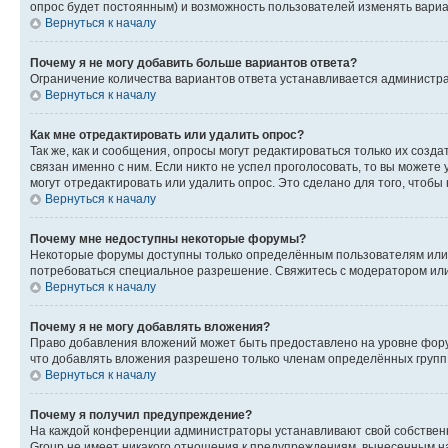
опрос будет постоянным) и возможность пользователей изменять вариан
Вернуться к началу
Почему я не могу добавить больше вариантов ответа?
Ограничение количества вариантов ответа устанавливается администр
Вернуться к началу
Как мне отредактировать или удалить опрос?
Так же, как и сообщения, опросы могут редактироваться только их соз
связан именно с ним. Если никто не успел проголосовать, то вы можете
могут отредактировать или удалить опрос. Это сделано для того, чтобы
Вернуться к началу
Почему мне недоступны некоторые форумы?
Некоторые форумы доступны только определённым пользователям или г
потребоваться специальное разрешение. Свяжитесь с модератором ил
Вернуться к началу
Почему я не могу добавлять вложения?
Право добавления вложений может быть предоставлено на уровне фору
что добавлять вложения разрешено только членам определённых групп.
Вернуться к началу
Почему я получил предупреждение?
На каждой конференции администраторы устанавливают свой собственн
Group не имеет никакого отношения к предупреждениям, вынесенным на