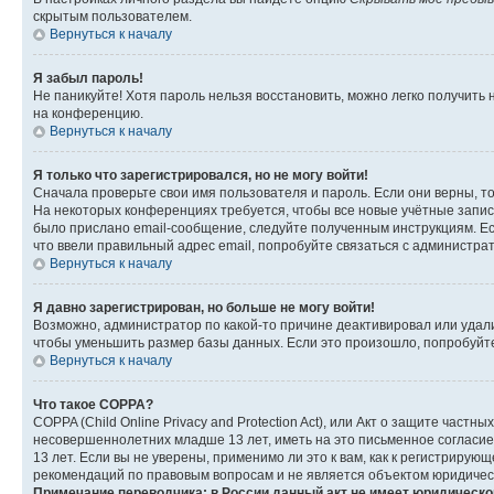
скрытым пользователем.
Вернуться к началу
Я забыл пароль!
Не паникуйте! Хотя пароль нельзя восстановить, можно легко получить
на конференцию.
Вернуться к началу
Я только что зарегистрировался, но не могу войти!
Сначала проверьте свои имя пользователя и пароль. Если они верны, т
На некоторых конференциях требуется, чтобы все новые учётные запис
было прислано email-сообщение, следуйте полученным инструкциям. Есл
что ввели правильный адрес email, попробуйте связаться с администра
Вернуться к началу
Я давно зарегистрирован, но больше не могу войти!
Возможно, администратор по какой-то причине деактивировал или удал
чтобы уменьшить размер базы данных. Если это произошло, попробуйте 
Вернуться к началу
Что такое COPPA?
COPPA (Child Online Privacy and Protection Act), или Акт о защите час
несовершеннолетних младше 13 лет, иметь на это письменное согласи
13 лет. Если вы не уверены, применимо ли это к вам, как к регистриру
рекомендаций по правовым вопросам и не является объектом юридичес
Примечание переводчика: в России данный акт не имеет юридическо