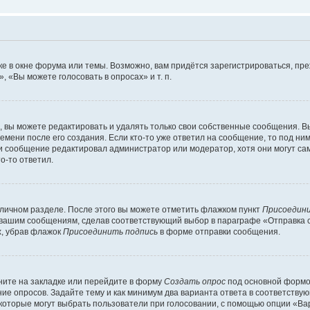
е в окне форума или темы. Возможно, вам придётся зарегистрироваться, пр
 «Вы можете голосовать в опросах» и т. п.
вы можете редактировать и удалять только свои собственные сообщения. В
емени после его создания. Если кто-то уже ответил на сообщение, то под ни
сли сообщение редактировал администратор или модератор, хотя они могут са
о-то ответил.
 личном разделе. После этого вы можете отметить флажком пункт
Присоедини
 вашим сообщениям, сделав соответствующий выбор в параграфе «Отправка 
х, убрав флажок
Присоединить подпись
в форме отправки сообщения.
ите на закладке или перейдите в форму
Создать опрос
под основной формой
ние опросов. Задайте тему и как минимум два варианта ответа в соответству
 которые могут выбрать пользователи при голосовании, с помощью опции «Вар