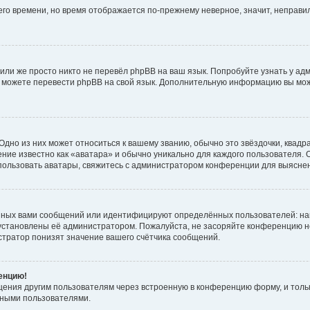
него времени, но время отображается по-прежнему неверное, значит, неправ
или же просто никто не перевёл phpBB на ваш язык. Попробуйте узнать у ад
ами можете перевести phpBB на свой язык. Дополнительную информацию вы мо
дно из них может относиться к вашему званию, обычно это звёздочки, квадр
ние известно как «аватара» и обычно уникально для каждого пользователя. О
использовать аватары, свяжитесь с администратором конференции для выясне
нных вами сообщений или идентифицируют определённых пользователей: на
установлены её администратором. Пожалуйста, не засоряйте конференцию н
тратор понизят значение вашего счётчика сообщений.
ренцию!
щения другим пользователям через встроенную в конференцию форму, и толь
мными пользователями.