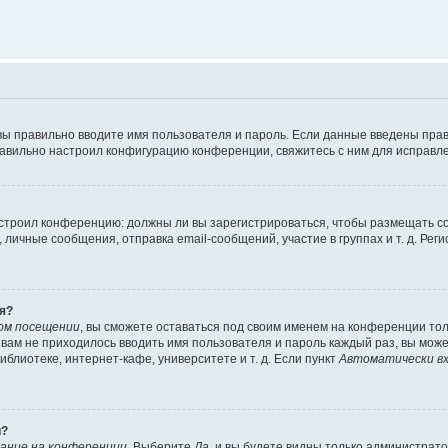
вы правильно вводите имя пользователя и пароль. Если данные введены прав
равильно настроил конфигурацию конференции, свяжитесь с ним для исправле
 настроил конференцию: должны ли вы зарегистрироваться, чтобы размещать 
чные сообщения, отправка email-сообщений, участие в группах и т. д. Регис
я?
ом посещении
, вы сможете оставаться под своим именем на конференции тол
ы вам не приходилось вводить имя пользователя и пароль каждый раз, вы мож
блиотеке, интернет-кафе, университете и т. д. Если пункт
Автоматически вх
й?
ание на конференции
. Выберите
Да
, и вы будете видны только администрат