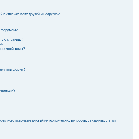
й в списках моих друзей и недругов?
и форумам?
стую страницу!
и?
ные мной темы?
тему или форум?
ференции?
рректного использования и/или юридических вопросов, связанных с этой