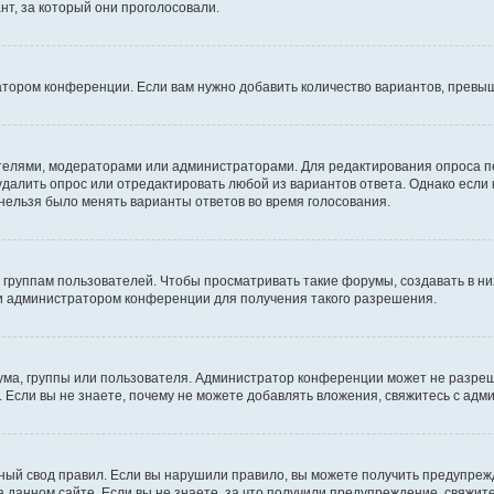
т, за который они проголосовали.
атором конференции. Если вам нужно добавить количество вариантов, превы
дателями, модераторами или администраторами. Для редактирования опроса п
 удалить опрос или отредактировать любой из вариантов ответа. Однако если
 нельзя было менять варианты ответов во время голосования.
руппам пользователей. Чтобы просматривать такие форумы, создавать в них
и администратором конференции для получения такого разрешения.
ма, группы или пользователя. Администратор конференции может не разре
 Если вы не знаете, почему не можете добавлять вложения, свяжитесь с ад
ый свод правил. Если вы нарушили правило, вы можете получить предупреж
 данном сайте. Если вы не знаете, за что получили предупреждение, свяжи