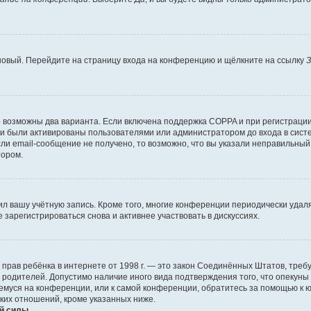
 новый. Перейдите на страницу входа на конференцию и щёлкните на ссылку
З
о возможны два варианта. Если включена поддержка COPPA и при регистрации 
и были активированы пользователями или администратором до входа в систе
и email-сообщение не получено, то возможно, что вы указали неправильный 
тором.
ил вашу учётную запись. Кроме того, многие конференции периодически уда
зарегистрироваться снова и активнее участвовать в дискуссиях.
тных прав ребёнка в интернете от 1998 г. — это закон Соединённых Штатов, т
е родителей. Допустимо наличие иного вида подтверждения того, что опек
ющемуся на конференции, или к самой конференции, обратитесь за помощью к 
ких отношений, кроме указанных ниже.
й силы.