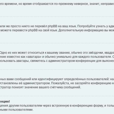
него времени, но время отображается по-прежнему неверное, значит, неправ
или же просто никто не перевёл phpBB на ваш язык. Попробуйте узнать у ад
ами можете перевести phpBB на свой язык. Дополнительную информацию вы мо
дно из них может относиться к вашему званию, обычно это звёздочки, квадр
ние известно как «аватара» и обычно уникально для каждого пользователя. О
использовать аватары, свяжитесь с администратором конференции для выясне
нных вами сообщений или идентифицируют определённых пользователей: на
установлены её администратором. Пожалуйста, не засоряйте конференцию н
тратор понизят значение вашего счётчика сообщений.
ренцию!
щения другим пользователям через встроенную в конференцию форму, и толь
мными пользователями.