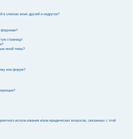
й в списках моих друзей и недругов?
и форумам?
стую страницу!
и?
ные мной темы?
тему или форум?
ференции?
рректного использования и/или юридических вопросов, связанных с этой