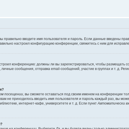
вы правильно вводите имя пользователя и пароль. Если данные введены прав
равильно настроил конфигурацию конференции, свяжитесь с ним для исправле
 настроил конференцию: должны ли вы зарегистрироваться, чтобы размещать 
чные сообщения, отправка email-сообщений, участие в группах и т. д. Регис
я?
ом посещении
, вы сможете оставаться под своим именем на конференции тол
ы вам не приходилось вводить имя пользователя и пароль каждый раз, вы мож
блиотеке, интернет-кафе, университете и т. д. Если пункт
Автоматически вх
й?
ание на конференции
. Выберите
Да
, и вы будете видны только администрат