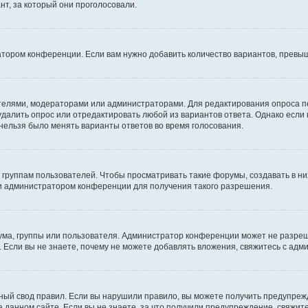
т, за который они проголосовали.
атором конференции. Если вам нужно добавить количество вариантов, превы
дателями, модераторами или администраторами. Для редактирования опроса п
 удалить опрос или отредактировать любой из вариантов ответа. Однако если
 нельзя было менять варианты ответов во время голосования.
руппам пользователей. Чтобы просматривать такие форумы, создавать в них
и администратором конференции для получения такого разрешения.
ма, группы или пользователя. Администратор конференции может не разре
 Если вы не знаете, почему не можете добавлять вложения, свяжитесь с ад
ый свод правил. Если вы нарушили правило, вы можете получить предупреж
 данном сайте. Если вы не знаете, за что получили предупреждение, свяжи