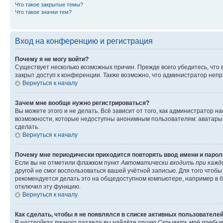
Что такое закрытые темы?
Что такое значки тем?
Вход на конференцию и регистрация
Почему я не могу войти?
Существует несколько возможных причин. Прежде всего убедитесь, что 
закрыт доступ к конференции. Также возможно, что администратор неп
Вернуться к началу
Зачем мне вообще нужно регистрироваться?
Вы можете этого и не делать. Всё зависит от того, как администратор
возможности, которые недоступны анонимным пользователям: аватары, ли
сделать.
Вернуться к началу
Почему мне периодически приходится повторять ввод имени и парол
Если вы не отметили флажком пункт
Автоматически входить при кажд
другой не смог воспользоваться вашей учётной записью. Для того чтоб
рекомендуется делать это на общедоступном компьютере, например в би
отключил эту функцию.
Вернуться к началу
Как сделать, чтобы я не появлялся в списке активных пользователе
В настройках личного раздела вы найдёте опцию
Скрывать моё пребыв