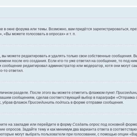
е в окне форума или темы. Возможно, вам придётся зарегистрироваться, пр
 «Вы можете голосовать в опросах» и т. п.
вы можете редактировать и удалять только свои собственные сообщения. В
емени после его создания. Если кто-то уже ответил на сообщение, то под ни
сли сообщение редактировал администратор или модератор, хотя они могут са
о-то ответил.
 личном разделе. После этого вы можете отметить флажком пункт
Присоедини
 вашим сообщениям, сделав соответствующий выбор в параграфе «Отправка 
х, убрав флажок
Присоединить подпись
в форме отправки сообщения.
ите на закладке или перейдите в форму
Создать опрос
под основной формой
ние опросов. Задайте тему и как минимум два варианта ответа в соответству
 которые могут выбрать пользователи при голосовании, с помощью опции «Вар