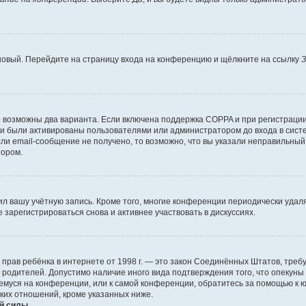
 новый. Перейдите на страницу входа на конференцию и щёлкните на ссылку
З
о возможны два варианта. Если включена поддержка COPPA и при регистрации 
и были активированы пользователями или администратором до входа в систе
и email-сообщение не получено, то возможно, что вы указали неправильный 
тором.
ил вашу учётную запись. Кроме того, многие конференции периодически уда
зарегистрироваться снова и активнее участвовать в дискуссиях.
тных прав ребёнка в интернете от 1998 г. — это закон Соединённых Штатов, т
е родителей. Допустимо наличие иного вида подтверждения того, что опек
ющемуся на конференции, или к самой конференции, обратитесь за помощью к 
ких отношений, кроме указанных ниже.
й силы.