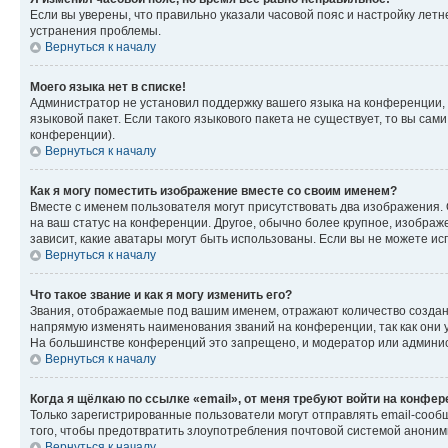
Если вы уверены, что правильно указали часовой пояс и настройку лет
устранения проблемы.
Вернуться к началу
Моего языка нет в списке!
Администратор не установил поддержку вашего языка на конференции, 
языковой пакет. Если такого языкового пакета не существует, то вы с
конференции).
Вернуться к началу
Как я могу поместить изображение вместе со своим именем?
Вместе с именем пользователя могут присутствовать два изображения. О
на ваш статус на конференции. Другое, обычно более крупное, изображе
зависит, какие аватары могут быть использованы. Если вы не можете 
Вернуться к началу
Что такое звание и как я могу изменить его?
Звания, отображаемые под вашим именем, отражают количество созда
напрямую изменять наименования званий на конференции, так как они 
На большинстве конференций это запрещено, и модератор или админис
Вернуться к началу
Когда я щёлкаю по ссылке «email», от меня требуют войти на конфе
Только зарегистрированные пользователи могут отправлять email-сооб
того, чтобы предотвратить злоупотребления почтовой системой анони
Вернуться к началу