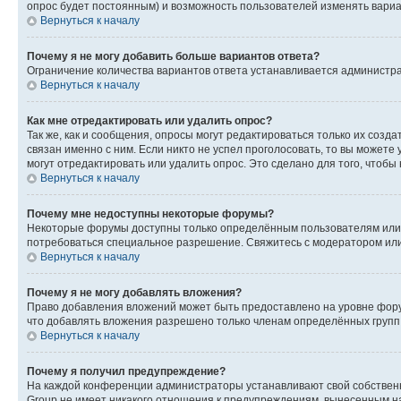
опрос будет постоянным) и возможность пользователей изменять вариан
Вернуться к началу
Почему я не могу добавить больше вариантов ответа?
Ограничение количества вариантов ответа устанавливается администр
Вернуться к началу
Как мне отредактировать или удалить опрос?
Так же, как и сообщения, опросы могут редактироваться только их соз
связан именно с ним. Если никто не успел проголосовать, то вы можете
могут отредактировать или удалить опрос. Это сделано для того, чтобы
Вернуться к началу
Почему мне недоступны некоторые форумы?
Некоторые форумы доступны только определённым пользователям или г
потребоваться специальное разрешение. Свяжитесь с модератором ил
Вернуться к началу
Почему я не могу добавлять вложения?
Право добавления вложений может быть предоставлено на уровне фору
что добавлять вложения разрешено только членам определённых групп.
Вернуться к началу
Почему я получил предупреждение?
На каждой конференции администраторы устанавливают свой собственн
Group не имеет никакого отношения к предупреждениям, вынесенным на