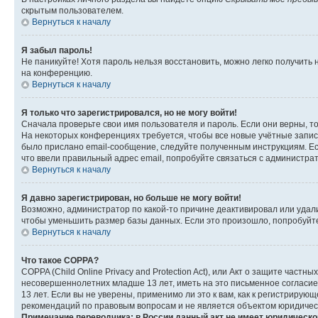
скрытым пользователем.
Вернуться к началу
Я забыл пароль!
Не паникуйте! Хотя пароль нельзя восстановить, можно легко получить
на конференцию.
Вернуться к началу
Я только что зарегистрировался, но не могу войти!
Сначала проверьте свои имя пользователя и пароль. Если они верны, т
На некоторых конференциях требуется, чтобы все новые учётные запис
было прислано email-сообщение, следуйте полученным инструкциям. Есл
что ввели правильный адрес email, попробуйте связаться с администра
Вернуться к началу
Я давно зарегистрирован, но больше не могу войти!
Возможно, администратор по какой-то причине деактивировал или удал
чтобы уменьшить размер базы данных. Если это произошло, попробуйте 
Вернуться к началу
Что такое COPPA?
COPPA (Child Online Privacy and Protection Act), или Акт о защите час
несовершеннолетних младше 13 лет, иметь на это письменное согласи
13 лет. Если вы не уверены, применимо ли это к вам, как к регистриру
рекомендаций по правовым вопросам и не является объектом юридичес
Примечание переводчика: в России данный акт не имеет юридическо