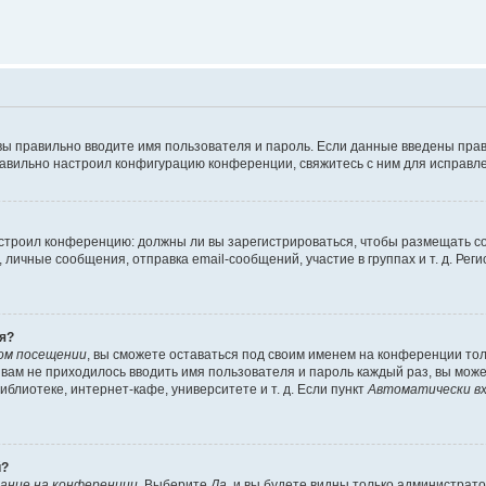
вы правильно вводите имя пользователя и пароль. Если данные введены прав
равильно настроил конфигурацию конференции, свяжитесь с ним для исправле
 настроил конференцию: должны ли вы зарегистрироваться, чтобы размещать 
чные сообщения, отправка email-сообщений, участие в группах и т. д. Регис
я?
ом посещении
, вы сможете оставаться под своим именем на конференции тол
ы вам не приходилось вводить имя пользователя и пароль каждый раз, вы мож
блиотеке, интернет-кафе, университете и т. д. Если пункт
Автоматически вх
й?
ание на конференции
. Выберите
Да
, и вы будете видны только администрат