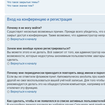
Что такое закрытые темы?
Что такое значки тем?
Вход на конференцию и регистрация
Почему я не могу войти?
Существует несколько возможных причин. Прежде всего убедитесь, что 
закрыт доступ к конференции. Также возможно, что администратор неп
Вернуться к началу
Зачем мне вообще нужно регистрироваться?
Вы можете этого и не делать. Всё зависит от того, как администратор
возможности, которые недоступны анонимным пользователям: аватары, ли
сделать.
Вернуться к началу
Почему мне периодически приходится повторять ввод имени и парол
Если вы не отметили флажком пункт
Автоматически входить при кажд
другой не смог воспользоваться вашей учётной записью. Для того чтоб
рекомендуется делать это на общедоступном компьютере, например в би
отключил эту функцию.
Вернуться к началу
Как сделать, чтобы я не появлялся в списке активных пользователе
В настройках личного раздела вы найдёте опцию
Скрывать моё пребыв