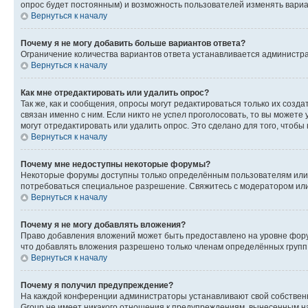
опрос будет постоянным) и возможность пользователей изменять вариан
Вернуться к началу
Почему я не могу добавить больше вариантов ответа?
Ограничение количества вариантов ответа устанавливается администр
Вернуться к началу
Как мне отредактировать или удалить опрос?
Так же, как и сообщения, опросы могут редактироваться только их соз
связан именно с ним. Если никто не успел проголосовать, то вы можете
могут отредактировать или удалить опрос. Это сделано для того, чтобы
Вернуться к началу
Почему мне недоступны некоторые форумы?
Некоторые форумы доступны только определённым пользователям или г
потребоваться специальное разрешение. Свяжитесь с модератором ил
Вернуться к началу
Почему я не могу добавлять вложения?
Право добавления вложений может быть предоставлено на уровне фору
что добавлять вложения разрешено только членам определённых групп.
Вернуться к началу
Почему я получил предупреждение?
На каждой конференции администраторы устанавливают свой собственн
Group не имеет никакого отношения к предупреждениям, вынесенным на