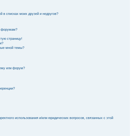
й в списках моих друзей и недругов?
и форумам?
стую страницу!
и?
ные мной темы?
тему или форум?
ференции?
рректного использования и/или юридических вопросов, связанных с этой