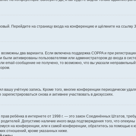
 новый. Перейдите на страницу входа на конференцию и щёлкните на ссылку
З
о возможны два варианта. Если включена поддержка COPPA и при регистрации 
и были активированы пользователями или администратором до входа в систе
и email-сообщение не получено, то возможно, что вы указали неправильный 
тором.
ил вашу учётную запись. Кроме того, многие конференции периодически уда
зарегистрироваться снова и активнее участвовать в дискуссиях.
тных прав ребёнка в интернете от 1998 г. — это закон Соединённых Штатов, т
е родителей. Допустимо наличие иного вида подтверждения того, что опек
ющемуся на конференции, или к самой конференции, обратитесь за помощью к 
ких отношений, кроме указанных ниже.
й силы.