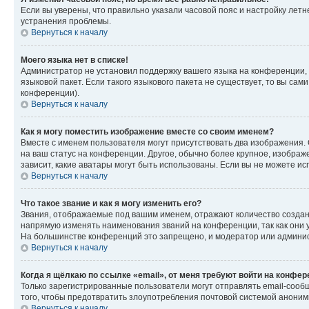
Если вы уверены, что правильно указали часовой пояс и настройку лет
устранения проблемы.
Вернуться к началу
Моего языка нет в списке!
Администратор не установил поддержку вашего языка на конференции, 
языковой пакет. Если такого языкового пакета не существует, то вы с
конференции).
Вернуться к началу
Как я могу поместить изображение вместе со своим именем?
Вместе с именем пользователя могут присутствовать два изображения. О
на ваш статус на конференции. Другое, обычно более крупное, изображе
зависит, какие аватары могут быть использованы. Если вы не можете 
Вернуться к началу
Что такое звание и как я могу изменить его?
Звания, отображаемые под вашим именем, отражают количество созда
напрямую изменять наименования званий на конференции, так как они 
На большинстве конференций это запрещено, и модератор или админис
Вернуться к началу
Когда я щёлкаю по ссылке «email», от меня требуют войти на конфе
Только зарегистрированные пользователи могут отправлять email-сооб
того, чтобы предотвратить злоупотребления почтовой системой анони
Вернуться к началу