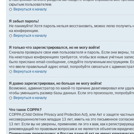
скрытым пользователем.
Вернуться к началу
Я забыл пароль!
Не паникуйте! Хотя пароль нельзя восстановить, можно легко получить
на конференцию.
Вернуться к началу
Я только что зарегистрировался, но не могу войти!
Сначала проверьте свои имя пользователя и пароль. Если они верны, т
На некоторых конференциях требуется, чтобы все новые учётные запис
было прислано email-сообщение, следуйте полученным инструкциям. Есл
что ввели правильный адрес email, попробуйте связаться с администра
Вернуться к началу
Я давно зарегистрирован, но больше не могу войти!
Возможно, администратор по какой-то причине деактивировал или удал
чтобы уменьшить размер базы данных. Если это произошло, попробуйте 
Вернуться к началу
Что такое COPPA?
COPPA (Child Online Privacy and Protection Act), или Акт о защите час
несовершеннолетних младше 13 лет, иметь на это письменное согласи
13 лет. Если вы не уверены, применимо ли это к вам, как к регистриру
рекомендаций по правовым вопросам и не является объектом юридичес
Примечание переводчика: в России данный акт не имеет юридическо