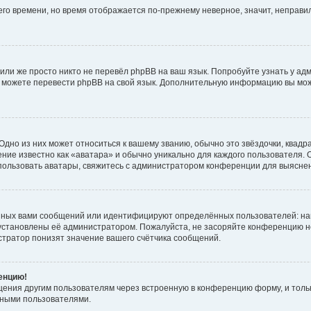
него времени, но время отображается по-прежнему неверное, значит, неправ
или же просто никто не перевёл phpBB на ваш язык. Попробуйте узнать у ад
ами можете перевести phpBB на свой язык. Дополнительную информацию вы мо
дно из них может относиться к вашему званию, обычно это звёздочки, квадр
ние известно как «аватара» и обычно уникально для каждого пользователя. О
использовать аватары, свяжитесь с администратором конференции для выясне
нных вами сообщений или идентифицируют определённых пользователей: на
установлены её администратором. Пожалуйста, не засоряйте конференцию н
тратор понизят значение вашего счётчика сообщений.
ренцию!
щения другим пользователям через встроенную в конференцию форму, и толь
мными пользователями.