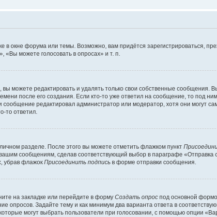
е в окне форума или темы. Возможно, вам придётся зарегистрироваться, пр
 «Вы можете голосовать в опросах» и т. п.
вы можете редактировать и удалять только свои собственные сообщения. В
емени после его создания. Если кто-то уже ответил на сообщение, то под ни
сли сообщение редактировал администратор или модератор, хотя они могут са
о-то ответил.
 личном разделе. После этого вы можете отметить флажком пункт
Присоедини
 вашим сообщениям, сделав соответствующий выбор в параграфе «Отправка 
х, убрав флажок
Присоединить подпись
в форме отправки сообщения.
ите на закладке или перейдите в форму
Создать опрос
под основной формой
ние опросов. Задайте тему и как минимум два варианта ответа в соответству
 которые могут выбрать пользователи при голосовании, с помощью опции «Вар