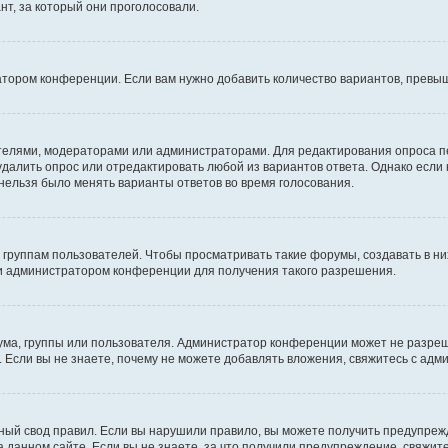
т, за который они проголосовали.
атором конференции. Если вам нужно добавить количество вариантов, превы
дателями, модераторами или администраторами. Для редактирования опроса п
 удалить опрос или отредактировать любой из вариантов ответа. Однако если
 нельзя было менять варианты ответов во время голосования.
руппам пользователей. Чтобы просматривать такие форумы, создавать в них
и администратором конференции для получения такого разрешения.
ма, группы или пользователя. Администратор конференции может не разре
 Если вы не знаете, почему не можете добавлять вложения, свяжитесь с ад
ый свод правил. Если вы нарушили правило, вы можете получить предупреж
 данном сайте. Если вы не знаете, за что получили предупреждение, свяжи