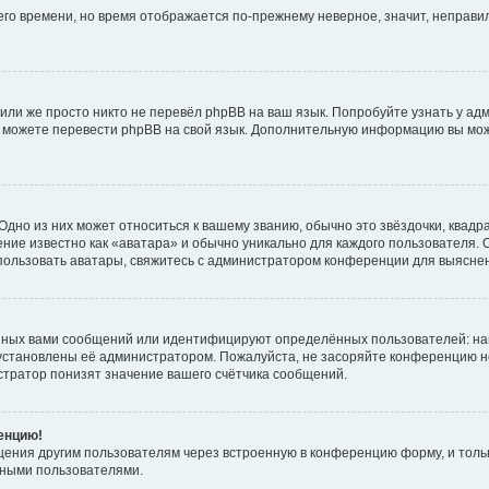
него времени, но время отображается по-прежнему неверное, значит, неправ
или же просто никто не перевёл phpBB на ваш язык. Попробуйте узнать у ад
ами можете перевести phpBB на свой язык. Дополнительную информацию вы мо
дно из них может относиться к вашему званию, обычно это звёздочки, квадр
ние известно как «аватара» и обычно уникально для каждого пользователя. О
использовать аватары, свяжитесь с администратором конференции для выясне
нных вами сообщений или идентифицируют определённых пользователей: на
установлены её администратором. Пожалуйста, не засоряйте конференцию н
тратор понизят значение вашего счётчика сообщений.
ренцию!
щения другим пользователям через встроенную в конференцию форму, и толь
мными пользователями.