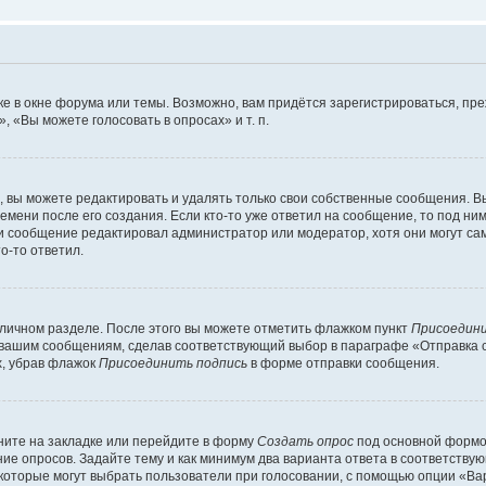
е в окне форума или темы. Возможно, вам придётся зарегистрироваться, пр
 «Вы можете голосовать в опросах» и т. п.
вы можете редактировать и удалять только свои собственные сообщения. В
емени после его создания. Если кто-то уже ответил на сообщение, то под ни
сли сообщение редактировал администратор или модератор, хотя они могут са
о-то ответил.
 личном разделе. После этого вы можете отметить флажком пункт
Присоедини
 вашим сообщениям, сделав соответствующий выбор в параграфе «Отправка 
х, убрав флажок
Присоединить подпись
в форме отправки сообщения.
ите на закладке или перейдите в форму
Создать опрос
под основной формой
ние опросов. Задайте тему и как минимум два варианта ответа в соответству
 которые могут выбрать пользователи при голосовании, с помощью опции «Вар