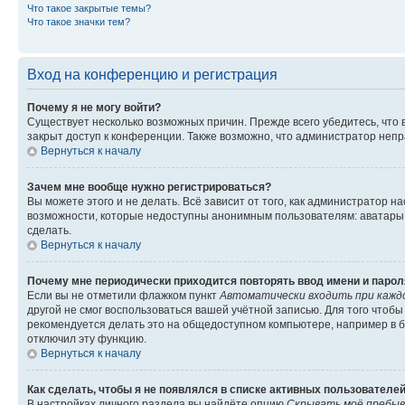
Что такое закрытые темы?
Что такое значки тем?
Вход на конференцию и регистрация
Почему я не могу войти?
Существует несколько возможных причин. Прежде всего убедитесь, что 
закрыт доступ к конференции. Также возможно, что администратор неп
Вернуться к началу
Зачем мне вообще нужно регистрироваться?
Вы можете этого и не делать. Всё зависит от того, как администратор
возможности, которые недоступны анонимным пользователям: аватары, ли
сделать.
Вернуться к началу
Почему мне периодически приходится повторять ввод имени и парол
Если вы не отметили флажком пункт
Автоматически входить при кажд
другой не смог воспользоваться вашей учётной записью. Для того чтоб
рекомендуется делать это на общедоступном компьютере, например в би
отключил эту функцию.
Вернуться к началу
Как сделать, чтобы я не появлялся в списке активных пользователе
В настройках личного раздела вы найдёте опцию
Скрывать моё пребыв