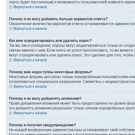
опрос будет постоянным) и возможность пользователей изменять вариан
Вернуться к началу
Почему я не могу добавить больше вариантов ответа?
Ограничение количества вариантов ответа устанавливается администр
Вернуться к началу
Как мне отредактировать или удалить опрос?
Так же, как и сообщения, опросы могут редактироваться только их соз
связан именно с ним. Если никто не успел проголосовать, то вы можете
могут отредактировать или удалить опрос. Это сделано для того, чтобы
Вернуться к началу
Почему мне недоступны некоторые форумы?
Некоторые форумы доступны только определённым пользователям или г
потребоваться специальное разрешение. Свяжитесь с модератором ил
Вернуться к началу
Почему я не могу добавлять вложения?
Право добавления вложений может быть предоставлено на уровне фору
что добавлять вложения разрешено только членам определённых групп.
Вернуться к началу
Почему я получил предупреждение?
На каждой конференции администраторы устанавливают свой собственн
Group не имеет никакого отношения к предупреждениям, вынесенным на