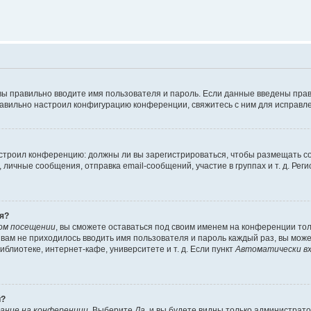
вы правильно вводите имя пользователя и пароль. Если данные введены прав
равильно настроил конфигурацию конференции, свяжитесь с ним для исправле
 настроил конференцию: должны ли вы зарегистрироваться, чтобы размещать 
чные сообщения, отправка email-сообщений, участие в группах и т. д. Регис
я?
ом посещении
, вы сможете оставаться под своим именем на конференции тол
ы вам не приходилось вводить имя пользователя и пароль каждый раз, вы мож
блиотеке, интернет-кафе, университете и т. д. Если пункт
Автоматически вх
й?
ание на конференции
. Выберите
Да
, и вы будете видны только администрат