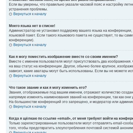
Если вы уверены, что правильно указали часовой пояс и настройку лет
устранения проблемы.
Вернуться к началу
Моего языка нет в списке!
Администратор не установил поддержку вашего языка на конференции, 
языковой пакет. Если такого языкового пакета не существует, то вы с
конференции).
Вернуться к началу
Как я могу поместить изображение вместе со своим именем?
Вместе с именем пользователя могут присутствовать два изображения. О
на ваш статус на конференции. Другое, обычно более крупное, изображе
зависит, какие аватары могут быть использованы. Если вы не можете 
Вернуться к началу
Что такое звание и как я могу изменить его?
Звания, отображаемые под вашим именем, отражают количество созда
напрямую изменять наименования званий на конференции, так как они 
На большинстве конференций это запрещено, и модератор или админис
Вернуться к началу
Когда я щёлкаю по ссылке «email», от меня требуют войти на конфе
Только зарегистрированные пользователи могут отправлять email-сооб
того, чтобы предотвратить злоупотребления почтовой системой анони
Вернуться к началу