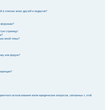
й в списках моих друзей и недругов?
и форумам?
стую страницу!
и?
ные мной темы?
тему или форум?
ференции?
рректного использования и/или юридических вопросов, связанных с этой