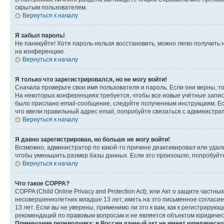
скрытым пользователем.
Вернуться к началу
Я забыл пароль!
Не паникуйте! Хотя пароль нельзя восстановить, можно легко получить
на конференцию.
Вернуться к началу
Я только что зарегистрировался, но не могу войти!
Сначала проверьте свои имя пользователя и пароль. Если они верны, т
На некоторых конференциях требуется, чтобы все новые учётные запис
было прислано email-сообщение, следуйте полученным инструкциям. Есл
что ввели правильный адрес email, попробуйте связаться с администра
Вернуться к началу
Я давно зарегистрирован, но больше не могу войти!
Возможно, администратор по какой-то причине деактивировал или удал
чтобы уменьшить размер базы данных. Если это произошло, попробуйте 
Вернуться к началу
Что такое COPPA?
COPPA (Child Online Privacy and Protection Act), или Акт о защите час
несовершеннолетних младше 13 лет, иметь на это письменное согласи
13 лет. Если вы не уверены, применимо ли это к вам, как к регистриру
рекомендаций по правовым вопросам и не является объектом юридичес
Примечание переводчика: в России данный акт не имеет юридическо