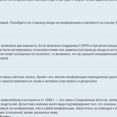
 новый. Перейдите на страницу входа на конференцию и щёлкните на ссылку
З
о возможны два варианта. Если включена поддержка COPPA и при регистрации 
и были активированы пользователями или администратором до входа в систе
и email-сообщение не получено, то возможно, что вы указали неправильный 
тором.
ил вашу учётную запись. Кроме того, многие конференции периодически уда
зарегистрироваться снова и активнее участвовать в дискуссиях.
тных прав ребёнка в интернете от 1998 г. — это закон Соединённых Штатов, т
е родителей. Допустимо наличие иного вида подтверждения того, что опек
ющемуся на конференции, или к самой конференции, обратитесь за помощью к 
ких отношений, кроме указанных ниже.
й силы.