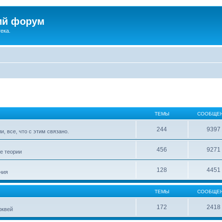
ий форум
ека.
ТЕМЫ
СООБЩЕ
244
9397
, все, что с этим связано.
456
9271
е теории
128
4451
ния
ТЕМЫ
СООБЩЕ
172
2418
рквей