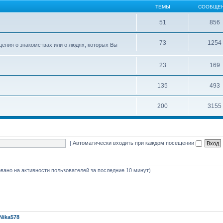
ТЕМЫ
СООБЩЕ
51
856
73
1254
ения о знакомствах или о людях, которых Вы
23
169
135
493
200
3155
|
Автоматически входить при каждом посещении
новано на активности пользователей за последние 10 минут)
Nika578