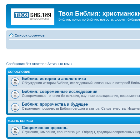
Твоя Библия: христианск
Библия, поиск по Библии, новости, форум, библиот
Список форумов
Сообщения без ответов
•
Активные темы
БОГОСЛОВИЕ
Библия: история и апологетика
Обсуждения истории Библии, исследований, связанных с историей Библии
Библия: современные исследования
Совеременные течения богословия, научные исследования, современны
Библия: пророчества и будущее
Отражения пророчеств Библии сегодня и завтра. Свидетельства. Исцеле
ЖИЗНЬ ЦЕРКВИ
Современная церковь
Служения, кампании, евангелизация. Обряды, традиции современных це