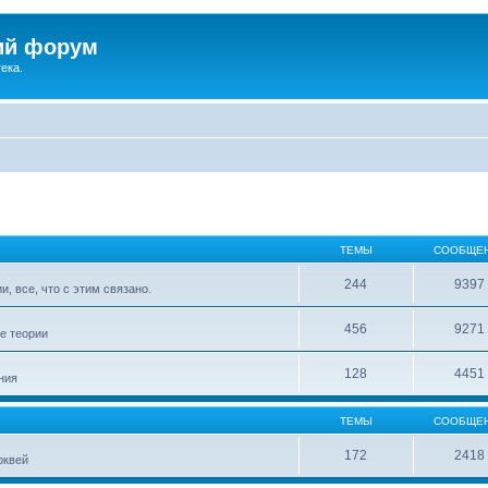
ий форум
ека.
ТЕМЫ
СООБЩЕ
244
9397
, все, что с этим связано.
456
9271
е теории
128
4451
ния
ТЕМЫ
СООБЩЕ
172
2418
рквей