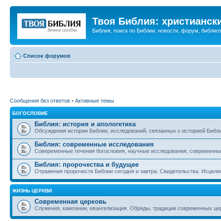
Твоя Библия: христианск
Библия, поиск по Библии, новости, форум, библиот
Список форумов
Сообщения без ответов
•
Активные темы
БОГОСЛОВИЕ
Библия: история и апологетика
Обсуждения истории Библии, исследований, связанных с историей Библии
Библия: современные исследования
Совеременные течения богословия, научные исследования, современны
Библия: пророчества и будущее
Отражения пророчеств Библии сегодня и завтра. Свидетельства. Исцеле
ЖИЗНЬ ЦЕРКВИ
Современная церковь
Служения, кампании, евангелизация. Обряды, традиции современных це