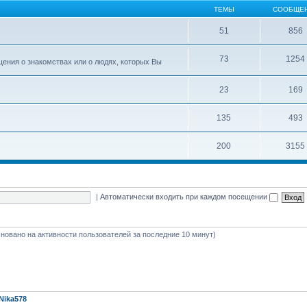
ТЕМЫ
СООБЩЕ
51
856
73
1254
ения о знакомствах или о людях, которых Вы
23
169
135
493
200
3155
|
Автоматически входить при каждом посещении
(основано на активности пользователей за последние 10 минут)
Nika578