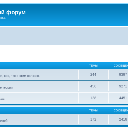
ий форум
ека.
ТЕМЫ
СООБЩЕ
244
9397
, все, что с этим связано.
456
9271
е теории
128
4451
ния
ТЕМЫ
СООБЩЕ
172
2418
рквей