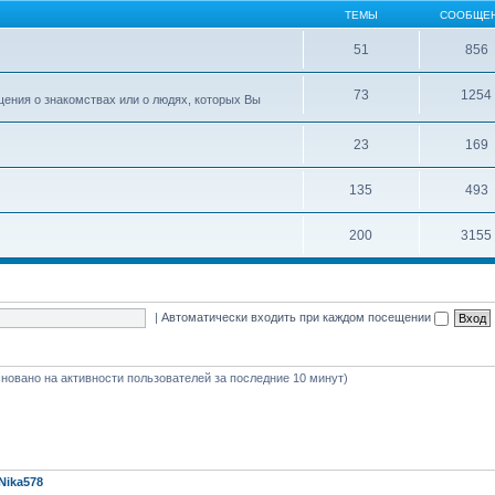
ТЕМЫ
СООБЩЕ
51
856
73
1254
ения о знакомствах или о людях, которых Вы
23
169
135
493
200
3155
|
Автоматически входить при каждом посещении
(основано на активности пользователей за последние 10 минут)
Nika578