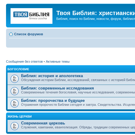
Твоя Библия: христианск
Библия, поиск по Библии, новости, форум, библиот
Список форумов
Сообщения без ответов
•
Активные темы
БОГОСЛОВИЕ
Библия: история и апологетика
Обсуждения истории Библии, исследований, связанных с историей Библии
Библия: современные исследования
Совеременные течения богословия, научные исследования, современны
Библия: пророчества и будущее
Отражения пророчеств Библии сегодня и завтра. Свидетельства. Исцеле
ЖИЗНЬ ЦЕРКВИ
Современная церковь
Служения, кампании, евангелизация. Обряды, традиции современных це