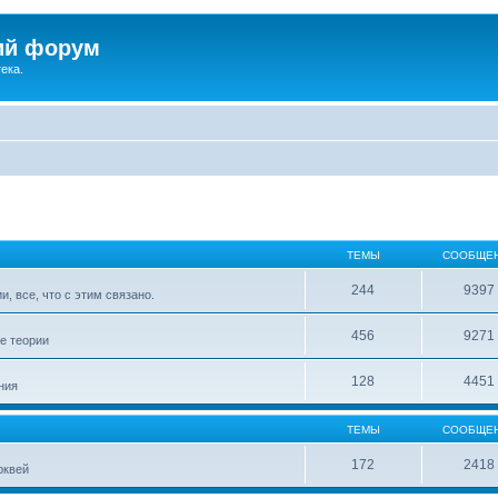
ий форум
ека.
ТЕМЫ
СООБЩЕ
244
9397
, все, что с этим связано.
456
9271
е теории
128
4451
ния
ТЕМЫ
СООБЩЕ
172
2418
рквей