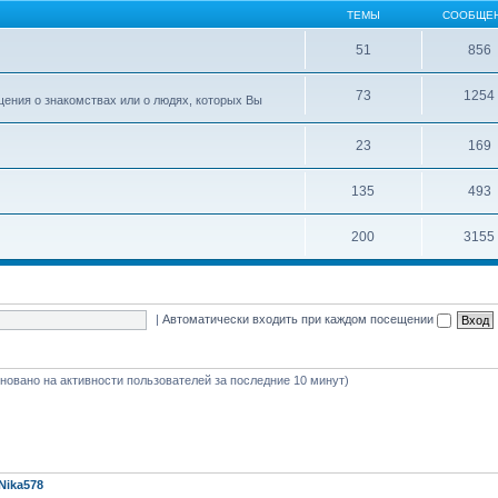
ТЕМЫ
СООБЩЕ
51
856
73
1254
ения о знакомствах или о людях, которых Вы
23
169
135
493
200
3155
|
Автоматически входить при каждом посещении
основано на активности пользователей за последние 10 минут)
Nika578