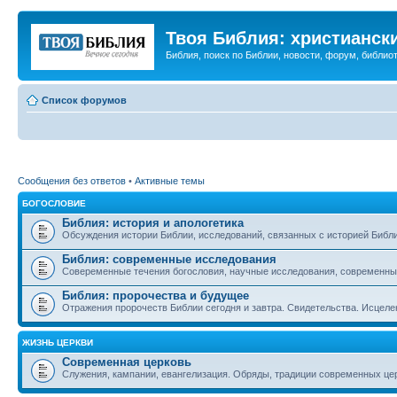
Твоя Библия: христианск
Библия, поиск по Библии, новости, форум, библиот
Список форумов
Сообщения без ответов
•
Активные темы
БОГОСЛОВИЕ
Библия: история и апологетика
Обсуждения истории Библии, исследований, связанных с историей Библии
Библия: современные исследования
Совеременные течения богословия, научные исследования, современны
Библия: пророчества и будущее
Отражения пророчеств Библии сегодня и завтра. Свидетельства. Исцеле
ЖИЗНЬ ЦЕРКВИ
Современная церковь
Служения, кампании, евангелизация. Обряды, традиции современных це