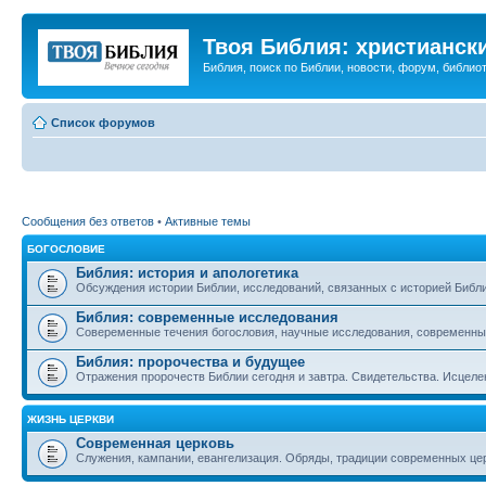
Твоя Библия: христианск
Библия, поиск по Библии, новости, форум, библиот
Список форумов
Сообщения без ответов
•
Активные темы
БОГОСЛОВИЕ
Библия: история и апологетика
Обсуждения истории Библии, исследований, связанных с историей Библии
Библия: современные исследования
Совеременные течения богословия, научные исследования, современны
Библия: пророчества и будущее
Отражения пророчеств Библии сегодня и завтра. Свидетельства. Исцеле
ЖИЗНЬ ЦЕРКВИ
Современная церковь
Служения, кампании, евангелизация. Обряды, традиции современных це