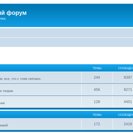
ий форум
ека.
ТЕМЫ
СООБЩЕ
244
9397
, все, что с этим связано.
456
9271
е теории
128
4451
ния
ТЕМЫ
СООБЩЕ
172
2418
рквей