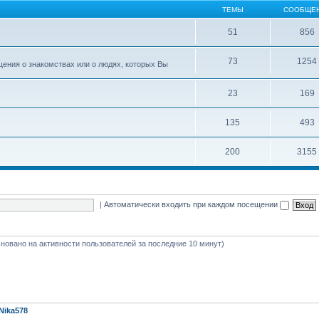
ТЕМЫ
СООБЩЕ
51
856
73
1254
ения о знакомствах или о людях, которых Вы
23
169
135
493
200
3155
|
Автоматически входить при каждом посещении
(основано на активности пользователей за последние 10 минут)
Nika578