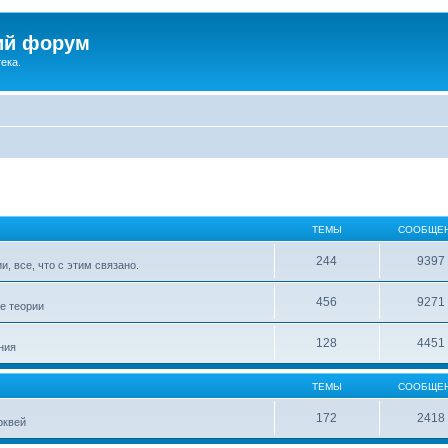
ий форум
ека.
ТЕМЫ
СООБЩЕ
244
9397
, все, что с этим связано.
456
9271
е теории
128
4451
ния
ТЕМЫ
СООБЩЕ
172
2418
рквей