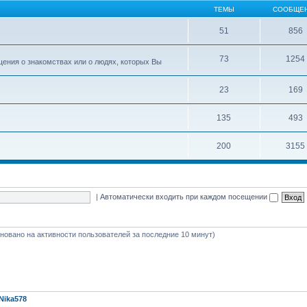
ТЕМЫ
СООБЩЕ
51
856
73
1254
ения о знакомствах или о людях, которых Вы
23
169
135
493
200
3155
|
Автоматически входить при каждом посещении
основано на активности пользователей за последние 10 минут)
Nika578