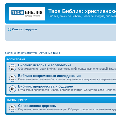
Твоя Библия: христианск
Библия, поиск по Библии, новости, форум, библиот
Список форумов
Сообщения без ответов
•
Активные темы
БОГОСЛОВИЕ
Библия: история и апологетика
Обсуждения истории Библии, исследований, связанных с историей Библии
Библия: современные исследования
Совеременные течения богословия, научные исследования, современны
Библия: пророчества и будущее
Отражения пророчеств Библии сегодня и завтра. Свидетельства. Исцеле
ЖИЗНЬ ЦЕРКВИ
Современная церковь
Служения, кампании, евангелизация. Обряды, традиции современных це