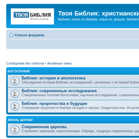
Твоя Библия: христианск
Библия, поиск по Библии, новости, форум, библиот
Список форумов
Сообщения без ответов
•
Активные темы
БОГОСЛОВИЕ
Библия: история и апологетика
Обсуждения истории Библии, исследований, связанных с историей Библии
Библия: современные исследования
Совеременные течения богословия, научные исследования, современны
Библия: пророчества и будущее
Отражения пророчеств Библии сегодня и завтра. Свидетельства. Исцеле
ЖИЗНЬ ЦЕРКВИ
Современная церковь
Служения, кампании, евангелизация. Обряды, традиции современных це