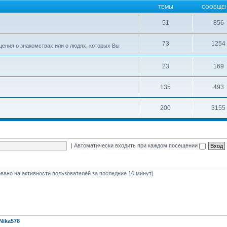
ТЕМЫ
СООБЩЕ
51
856
73
1254
ения о знакомствах или о людях, которых Вы
23
169
135
493
200
3155
|
Автоматически входить при каждом посещении
новано на активности пользователей за последние 10 минут)
Nika578