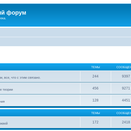
ий форум
ека.
ТЕМЫ
СООБЩЕ
244
9397
, все, что с этим связано.
456
9271
е теории
128
4451
ния
ТЕМЫ
СООБЩЕ
172
2418
рквей