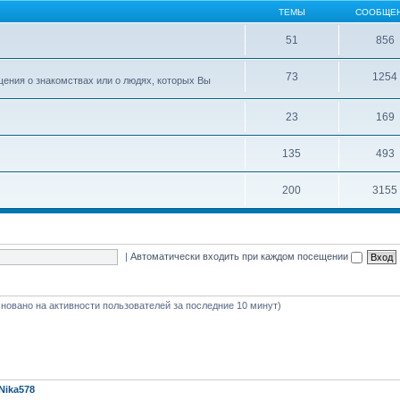
ТЕМЫ
СООБЩЕ
51
856
73
1254
ения о знакомствах или о людях, которых Вы
23
169
135
493
200
3155
|
Автоматически входить при каждом посещении
(основано на активности пользователей за последние 10 минут)
Nika578