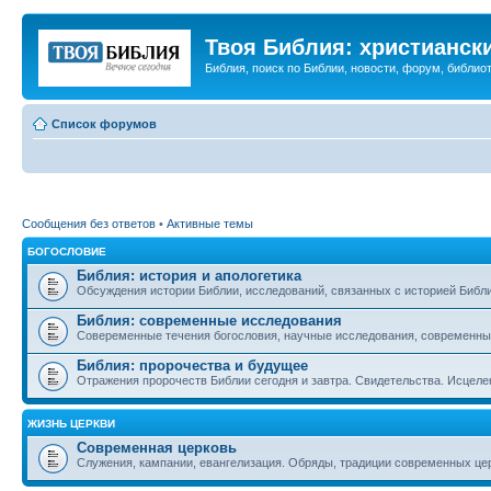
Твоя Библия: христианск
Библия, поиск по Библии, новости, форум, библиот
Список форумов
Сообщения без ответов
•
Активные темы
БОГОСЛОВИЕ
Библия: история и апологетика
Обсуждения истории Библии, исследований, связанных с историей Библии
Библия: современные исследования
Совеременные течения богословия, научные исследования, современны
Библия: пророчества и будущее
Отражения пророчеств Библии сегодня и завтра. Свидетельства. Исцеле
ЖИЗНЬ ЦЕРКВИ
Современная церковь
Служения, кампании, евангелизация. Обряды, традиции современных це