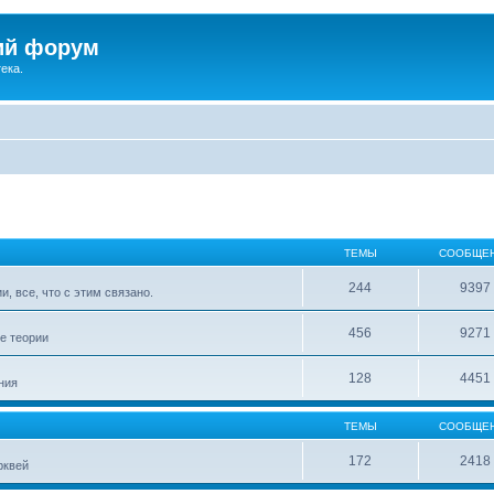
ий форум
ека.
ТЕМЫ
СООБЩЕ
244
9397
, все, что с этим связано.
456
9271
е теории
128
4451
ния
ТЕМЫ
СООБЩЕ
172
2418
рквей