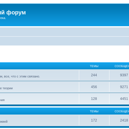
ий форум
ека.
ТЕМЫ
СООБЩЕ
244
9397
, все, что с этим связано.
456
9271
е теории
128
4451
ния
ТЕМЫ
СООБЩЕ
172
2418
рквей