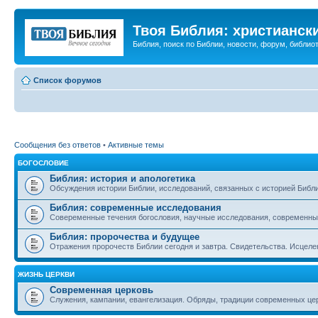
Твоя Библия: христианск
Библия, поиск по Библии, новости, форум, библиот
Список форумов
Сообщения без ответов
•
Активные темы
БОГОСЛОВИЕ
Библия: история и апологетика
Обсуждения истории Библии, исследований, связанных с историей Библии
Библия: современные исследования
Совеременные течения богословия, научные исследования, современны
Библия: пророчества и будущее
Отражения пророчеств Библии сегодня и завтра. Свидетельства. Исцеле
ЖИЗНЬ ЦЕРКВИ
Современная церковь
Служения, кампании, евангелизация. Обряды, традиции современных це