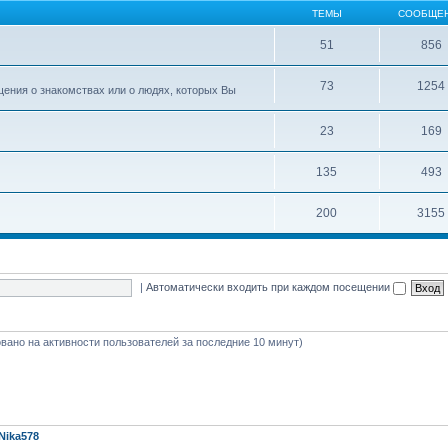
ТЕМЫ
СООБЩЕ
51
856
73
1254
ения о знакомствах или о людях, которых Вы
23
169
135
493
200
3155
|
Автоматически входить при каждом посещении
новано на активности пользователей за последние 10 минут)
Nika578