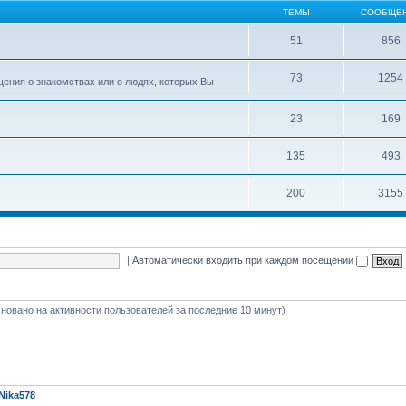
ТЕМЫ
СООБЩЕ
51
856
73
1254
ения о знакомствах или о людях, которых Вы
23
169
135
493
200
3155
|
Автоматически входить при каждом посещении
(основано на активности пользователей за последние 10 минут)
Nika578