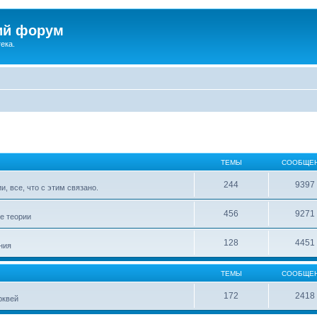
ий форум
ека.
ТЕМЫ
СООБЩЕ
244
9397
, все, что с этим связано.
456
9271
е теории
128
4451
ния
ТЕМЫ
СООБЩЕ
172
2418
рквей