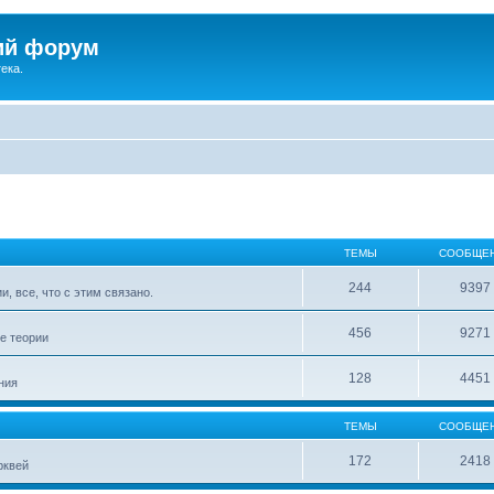
ий форум
ека.
ТЕМЫ
СООБЩЕ
244
9397
, все, что с этим связано.
456
9271
е теории
128
4451
ния
ТЕМЫ
СООБЩЕ
172
2418
рквей