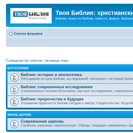
Твоя Библия: христианск
Библия, поиск по Библии, новости, форум, библиот
Список форумов
Сообщения без ответов
•
Активные темы
БОГОСЛОВИЕ
Библия: история и апологетика
Обсуждения истории Библии, исследований, связанных с историей Библии
Библия: современные исследования
Совеременные течения богословия, научные исследования, современны
Библия: пророчества и будущее
Отражения пророчеств Библии сегодня и завтра. Свидетельства. Исцеле
ЖИЗНЬ ЦЕРКВИ
Современная церковь
Служения, кампании, евангелизация. Обряды, традиции современных це