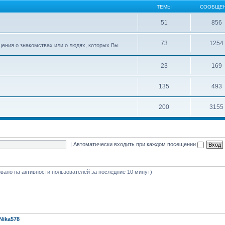
ТЕМЫ
СООБЩЕ
51
856
73
1254
ения о знакомствах или о людях, которых Вы
23
169
135
493
200
3155
|
Автоматически входить при каждом посещении
новано на активности пользователей за последние 10 минут)
Nika578