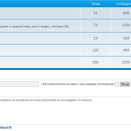
ТЕМЫ
СООБЩЕ
51
856
73
1254
ения о знакомствах или о людях, которых Вы
23
169
135
493
200
3155
|
Автоматически входить при каждом посещении
(основано на активности пользователей за последние 10 минут)
Nika578