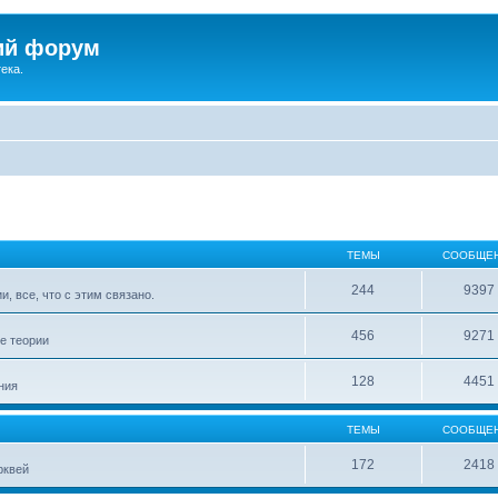
ий форум
ека.
ТЕМЫ
СООБЩЕ
244
9397
, все, что с этим связано.
456
9271
е теории
128
4451
ния
ТЕМЫ
СООБЩЕ
172
2418
рквей