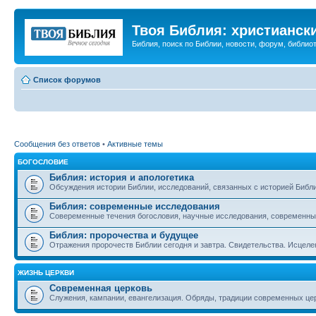
Твоя Библия: христианск
Библия, поиск по Библии, новости, форум, библиот
Список форумов
Сообщения без ответов
•
Активные темы
БОГОСЛОВИЕ
Библия: история и апологетика
Обсуждения истории Библии, исследований, связанных с историей Библии
Библия: современные исследования
Совеременные течения богословия, научные исследования, современны
Библия: пророчества и будущее
Отражения пророчеств Библии сегодня и завтра. Свидетельства. Исцеле
ЖИЗНЬ ЦЕРКВИ
Современная церковь
Служения, кампании, евангелизация. Обряды, традиции современных це