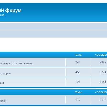
ий форум
ека.
ТЕМЫ
СООБЩЕ
244
9397
, все, что с этим связано.
456
9271
е теории
128
4451
ния
ТЕМЫ
СООБЩЕ
172
2418
рквей