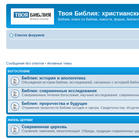
Твоя Библия: христианск
Библия, поиск по Библии, новости, форум, библиот
Список форумов
Сообщения без ответов
•
Активные темы
БОГОСЛОВИЕ
Библия: история и апологетика
Обсуждения истории Библии, исследований, связанных с историей Библии
Библия: современные исследования
Совеременные течения богословия, научные исследования, современны
Библия: пророчества и будущее
Отражения пророчеств Библии сегодня и завтра. Свидетельства. Исцеле
ЖИЗНЬ ЦЕРКВИ
Современная церковь
Служения, кампании, евангелизация. Обряды, традиции современных це