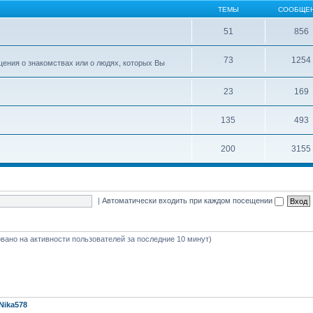
ТЕМЫ
СООБЩЕ
51
856
73
1254
ения о знакомствах или о людях, которых Вы
23
169
135
493
200
3155
|
Автоматически входить при каждом посещении
новано на активности пользователей за последние 10 минут)
Nika578