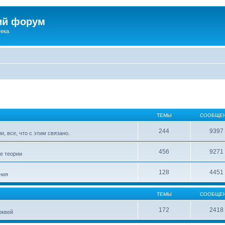
ий форум
ека.
ТЕМЫ
СООБЩЕ
244
9397
, все, что с этим связано.
456
9271
е теории
128
4451
ния
ТЕМЫ
СООБЩЕ
172
2418
рквей