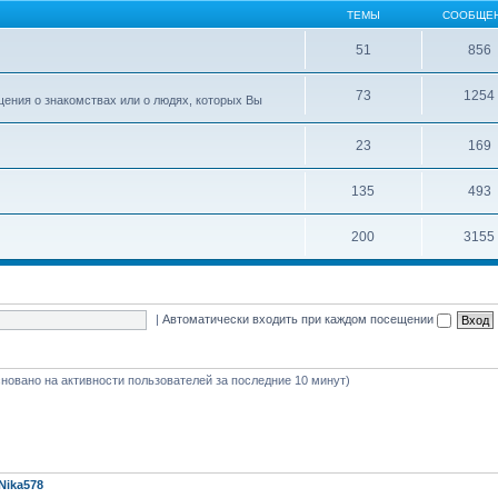
ТЕМЫ
СООБЩЕ
51
856
73
1254
ения о знакомствах или о людях, которых Вы
23
169
135
493
200
3155
|
Автоматически входить при каждом посещении
(основано на активности пользователей за последние 10 минут)
Nika578