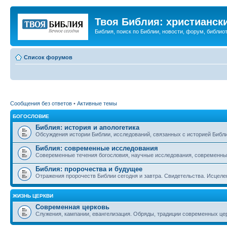
Твоя Библия: христианск
Библия, поиск по Библии, новости, форум, библиот
Список форумов
Сообщения без ответов
•
Активные темы
БОГОСЛОВИЕ
Библия: история и апологетика
Обсуждения истории Библии, исследований, связанных с историей Библии
Библия: современные исследования
Совеременные течения богословия, научные исследования, современны
Библия: пророчества и будущее
Отражения пророчеств Библии сегодня и завтра. Свидетельства. Исцеле
ЖИЗНЬ ЦЕРКВИ
Современная церковь
Служения, кампании, евангелизация. Обряды, традиции современных це