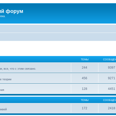
ий форум
ека.
ТЕМЫ
СООБЩЕ
244
9397
, все, что с этим связано.
456
9271
е теории
128
4451
ния
ТЕМЫ
СООБЩЕ
172
2418
рквей