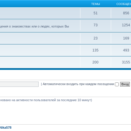
ТЕМЫ
СООБЩЕ
51
856
73
1254
ения о знакомствах или о людях, которых Вы
23
169
135
493
200
3155
|
Автоматически входить при каждом посещении
(основано на активности пользователей за последние 10 минут)
Nika578