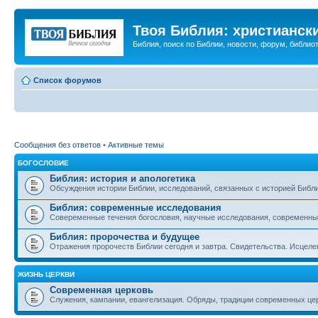
Твоя Библия: христианск
Библия, поиск по Библии, новости, форум, библиот
Список форумов
Сообщения без ответов
•
Активные темы
БОГОСЛОВИЕ
Библия: история и апологетика
Обсуждения истории Библии, исследований, связанных с историей Библии
Библия: современные исследования
Совеременные течения богословия, научные исследования, современны
Библия: пророчества и будущее
Отражения пророчеств Библии сегодня и завтра. Свидетельства. Исцеле
ЖИЗНЬ ЦЕРКВИ
Современная церковь
Служения, кампании, евангелизация. Обряды, традиции современных це