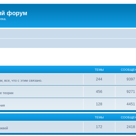
ий форум
ека.
ТЕМЫ
СООБЩЕ
244
9397
, все, что с этим связано.
456
9271
е теории
128
4451
ния
ТЕМЫ
СООБЩЕ
172
2418
рквей