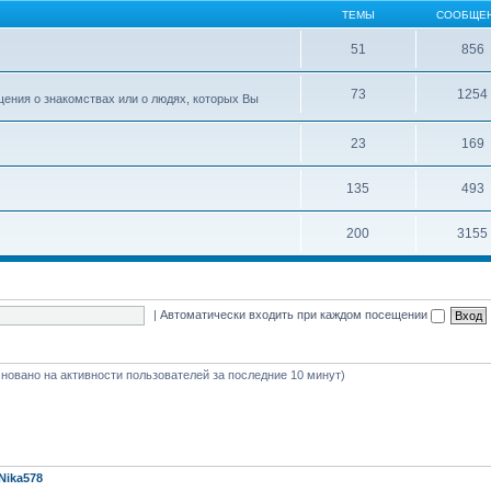
ТЕМЫ
СООБЩЕ
51
856
73
1254
ения о знакомствах или о людях, которых Вы
23
169
135
493
200
3155
|
Автоматически входить при каждом посещении
(основано на активности пользователей за последние 10 минут)
Nika578