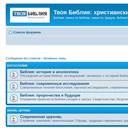
Твоя Библия: христианск
Библия, поиск по Библии, новости, форум, библиот
Список форумов
Сообщения без ответов
•
Активные темы
БОГОСЛОВИЕ
Библия: история и апологетика
Обсуждения истории Библии, исследований, связанных с историей Библии
Библия: современные исследования
Совеременные течения богословия, научные исследования, современны
Библия: пророчества и будущее
Отражения пророчеств Библии сегодня и завтра. Свидетельства. Исцеле
ЖИЗНЬ ЦЕРКВИ
Современная церковь
Служения, кампании, евангелизация. Обряды, традиции современных це