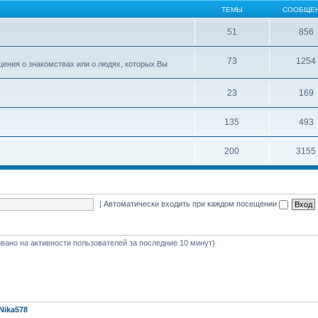
ТЕМЫ
СООБЩЕ
51
856
73
1254
ения о знакомствах или о людях, которых Вы
23
169
135
493
200
3155
|
Автоматически входить при каждом посещении
новано на активности пользователей за последние 10 минут)
Nika578