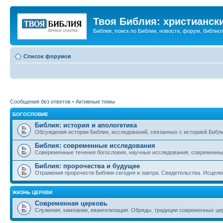
Твоя Библия: христианск
Библия, поиск по Библии, новости, форум, библиот
Список форумов
Сообщения без ответов
•
Активные темы
БОГОСЛОВИЕ
Библия: история и апологетика
Обсуждения истории Библии, исследований, связанных с историей Библии
Библия: современные исследования
Совеременные течения богословия, научные исследования, современны
Библия: пророчества и будущее
Отражения пророчеств Библии сегодня и завтра. Свидетельства. Исцеле
ЖИЗНЬ ЦЕРКВИ
Современная церковь
Служения, кампании, евангелизация. Обряды, традиции современных це