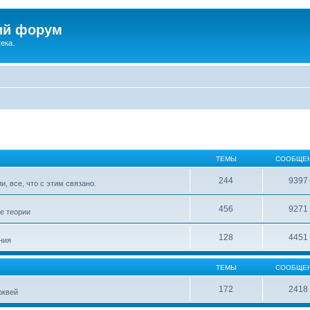
ий форум
ека.
ТЕМЫ
СООБЩЕ
244
9397
, все, что с этим связано.
456
9271
е теории
128
4451
ния
ТЕМЫ
СООБЩЕ
172
2418
рквей