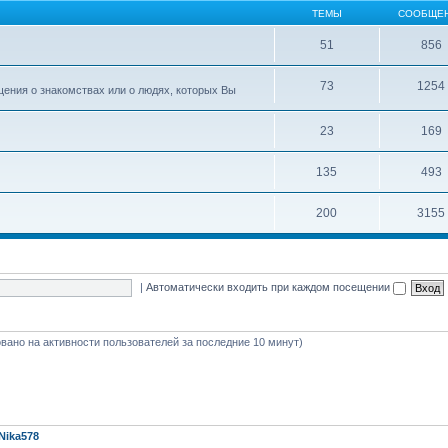
ТЕМЫ
СООБЩЕ
51
856
73
1254
ения о знакомствах или о людях, которых Вы
23
169
135
493
200
3155
|
Автоматически входить при каждом посещении
новано на активности пользователей за последние 10 минут)
Nika578