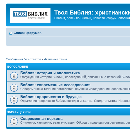
Твоя Библия: христианск
Библия, поиск по Библии, новости, форум, библиот
Список форумов
Сообщения без ответов
•
Активные темы
БОГОСЛОВИЕ
Библия: история и апологетика
Обсуждения истории Библии, исследований, связанных с историей Библии
Библия: современные исследования
Совеременные течения богословия, научные исследования, современны
Библия: пророчества и будущее
Отражения пророчеств Библии сегодня и завтра. Свидетельства. Исцеле
ЖИЗНЬ ЦЕРКВИ
Современная церковь
Служения, кампании, евангелизация. Обряды, традиции современных це