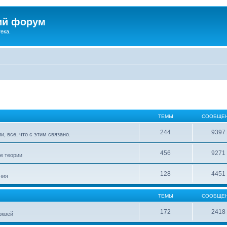
ий форум
ека.
ТЕМЫ
СООБЩЕ
244
9397
, все, что с этим связано.
456
9271
е теории
128
4451
ния
ТЕМЫ
СООБЩЕ
172
2418
рквей