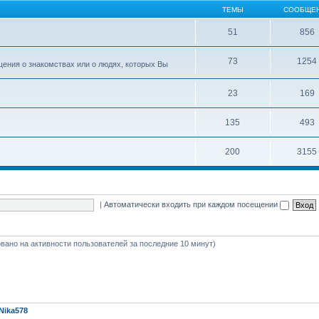
ТЕМЫ
СООБЩЕ
51
856
73
1254
ения о знакомствах или о людях, которых Вы
23
169
135
493
200
3155
|
Автоматически входить при каждом посещении
новано на активности пользователей за последние 10 минут)
Nika578