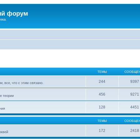
ий форум
ека.
ТЕМЫ
СООБЩЕ
244
9397
, все, что с этим связано.
456
9271
е теории
128
4451
ния
ТЕМЫ
СООБЩЕ
172
2418
рквей