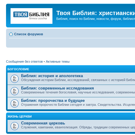
Твоя Библия: христианск
Библия, поиск по Библии, новости, форум, библиот
Список форумов
Сообщения без ответов
•
Активные темы
БОГОСЛОВИЕ
Библия: история и апологетика
Обсуждения истории Библии, исследований, связанных с историей Библии
Библия: современные исследования
Совеременные течения богословия, научные исследования, современны
Библия: пророчества и будущее
Отражения пророчеств Библии сегодня и завтра. Свидетельства. Исцеле
ЖИЗНЬ ЦЕРКВИ
Современная церковь
Служения, кампании, евангелизация. Обряды, традиции современных це