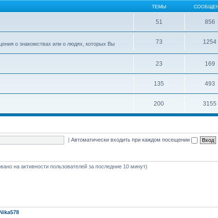
ТЕМЫ
СООБЩЕ
51
856
73
1254
ения о знакомствах или о людях, которых Вы
23
169
135
493
200
3155
|
Автоматически входить при каждом посещении
новано на активности пользователей за последние 10 минут)
Nika578