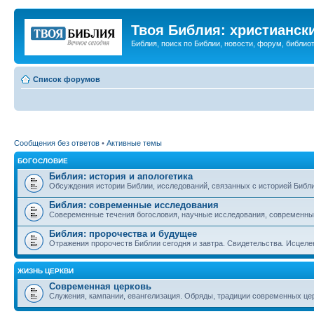
Твоя Библия: христианск
Библия, поиск по Библии, новости, форум, библиот
Список форумов
Сообщения без ответов
•
Активные темы
БОГОСЛОВИЕ
Библия: история и апологетика
Обсуждения истории Библии, исследований, связанных с историей Библии
Библия: современные исследования
Совеременные течения богословия, научные исследования, современны
Библия: пророчества и будущее
Отражения пророчеств Библии сегодня и завтра. Свидетельства. Исцеле
ЖИЗНЬ ЦЕРКВИ
Современная церковь
Служения, кампании, евангелизация. Обряды, традиции современных це