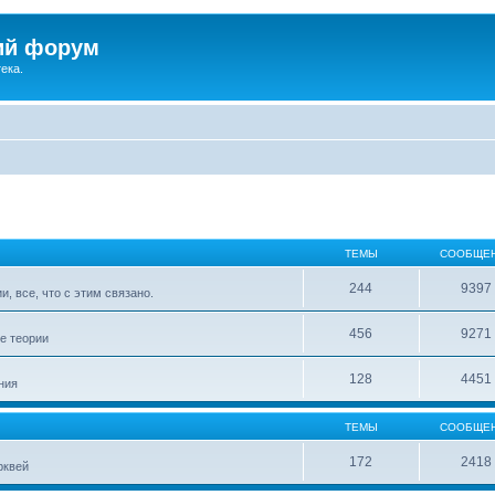
ий форум
ека.
ТЕМЫ
СООБЩЕ
244
9397
, все, что с этим связано.
456
9271
е теории
128
4451
ния
ТЕМЫ
СООБЩЕ
172
2418
рквей