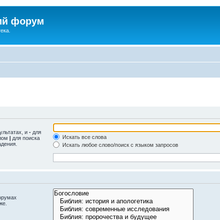
ий форум
ека.
ультатах, и
-
для
Искать все слова
олом
|
для поиска
адения.
Искать любое слово/поиск с языком запросов
орумах
же.