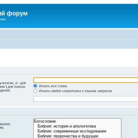
ий форум
ека.
ультатах, и
-
для
Искать все слова
олом
|
для поиска
адения.
Искать любое слово/поиск с языком запросов
орумах
же.