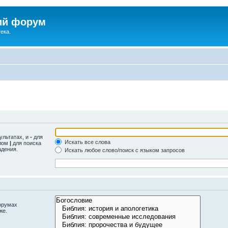
ий форум
ека.
ультатах, и
-
для
Искать все слова
олом
|
для поиска
адения.
Искать любое слово/поиск с языком запросов
орумах
же.